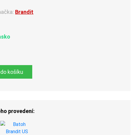
načka:
Brandit
nsko
 do košíku
ého provedení: