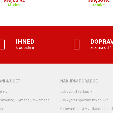
999,00 Kč
999,00 Kč
Skladem
Skladem
IHNED
DOPRA
k odeslání
zdarma od 1
NÍ & ÚČET
NÁKUPNÍ PORADCE
ínky
Jak vybrat velikost?
 smlouvy / výměna / reklamace
Jak vybrat správný typ obuvi?
ba
Číslování obuvi – velikostní tabul