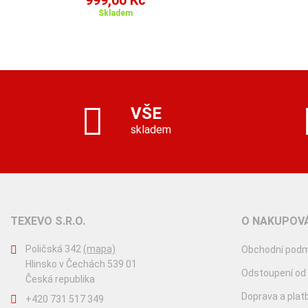
999,00 Kč
Skladem
VŠE
skladem
TEXEVO S.R.O.
O NAKUPOVÁ
Poličská 342
(mapa)
Obchodní podm
Hlinsko v Čechách 539 01
Odstoupení od
Česká republika
Doprava a plat
+420 731 517 349