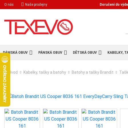
Doručení do výde
O nás
Naše prodejny
H
DÁMSKÁ OBUV
PÁNSKÁ OBUV
DĚTSKÁ OBUV
KABELKY, T
Úvod
Kabelky, tašky a batohy
Batohy a tašky Brandit
Tašk