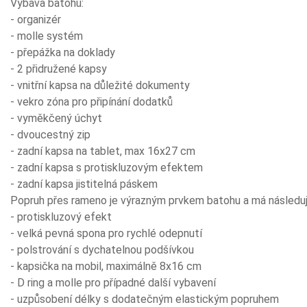
Výbava batohu:
- organizér
- molle systém
- přepážka na doklady
- 2 přidružené kapsy
- vnitřní kapsa na důležité dokumenty
- vekro zóna pro připínání dodatků
- vyměkčený úchyt
- dvoucestný zip
- zadní kapsa na tablet, max 16x27 cm
- zadní kapsa s protiskluzovým efektem
- zadní kapsa jistitelná páskem
Popruh přes rameno je výrazným prvkem batohu a má následují
- protiskluzový efekt
- velká pevná spona pro rychlé odepnutí
- polstrování s dychatelnou podšívkou
- kapsička na mobil, maximálně 8x16 cm
- D ring a molle pro případné další vybavení
- uzpůsobení délky s dodatečným elastickým popruhem