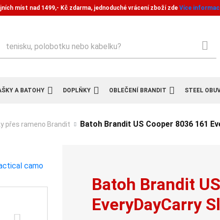
jních míst nad 1499,- Kč zdarma, jednoduché vrácení zboží zde
Více informac
ledat
AŠKY A BATOHY
DOPLŇKY
OBLEČENÍ BRANDIT
STEEL OBU
Batoh Brandit US Cooper 8036 161 Ev
y přes rameno Brandit
Batoh Brandit U
EveryDayCarry Sl