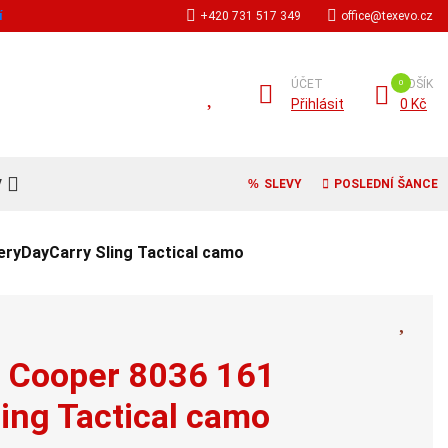
í
+420 731 517 349
office@texevo.cz
ÚČET
KOŠÍK
Přihlásit
0 Kč
V
SLEVY
POSLEDNÍ ŠANCE
eryDayCarry Sling Tactical camo
S Cooper 8036 161
ing Tactical camo