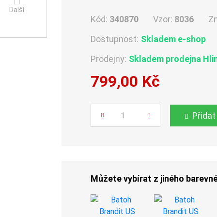
Další
Kód:
340870
Vzor:
8036
Z
Dostupnost:
Skladem e-shop
Prodejny:
Skladem
prodejna Hli
799,00 Kč
Počet
Přidat
Můžete vybírat z jiného barevn