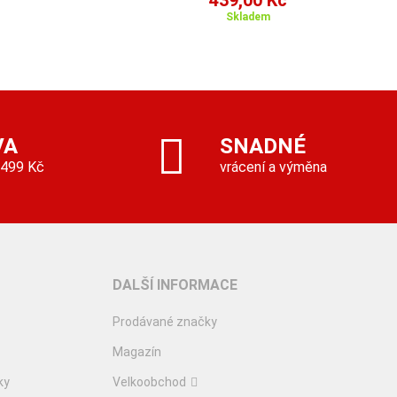
439,00 Kč
Skladem
VA
SNADNÉ
 499 Kč
vrácení a výměna
DALŠÍ INFORMACE
Prodávané značky
Magazín
ky
Velkoobchod