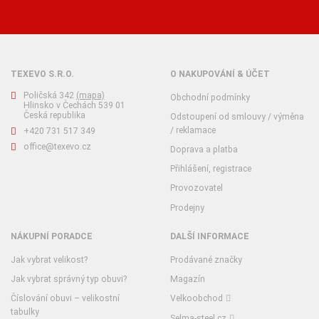
TEXEVO S.R.O.
O NAKUPOVÁNÍ & ÚČET
Poličská 342
(mapa)
Obchodní podmínky
Hlinsko v Čechách 539 01
Česká republika
Odstoupení od smlouvy / výměna
/ reklamace
+420 731 517 349
office@texevo.cz
Doprava a platba
Přihlášení, registrace
Provozovatel
Prodejny
NÁKUPNÍ PORADCE
DALŠÍ INFORMACE
Jak vybrat velikost?
Prodávané značky
Jak vybrat správný typ obuvi?
Magazín
Číslování obuvi – velikostní
Velkoobchod
tabulky
Selma-steel.cz