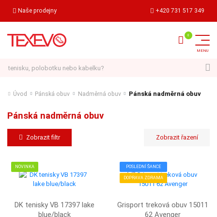
Naše prodejny
+420 731 517 349
Hledat
Pánská nadměrná obuv
Úvod
Pánská obuv
Nadměrná obuv
Pánská nadměrná obuv
Zobrazit filtr
NOVINKA
POSLEDNÍ ŠANCE
DOPRAVA ZDRAMA
DK tenisky VB 17397 lake
Grisport treková obuv 15011
blue/black
62 Avenger