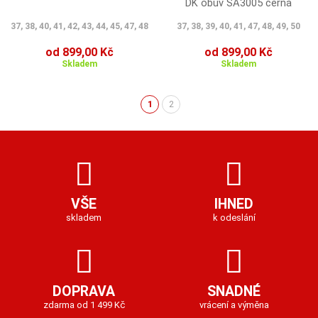
DK obuv SA3005 černá
37, 38, 40, 41, 42, 43, 44, 45, 47, 48
37, 38, 39, 40, 41, 47, 48, 49, 50
od 899,00 Kč
od 899,00 Kč
Skladem
Skladem
1
2
(aktuální)
VŠE
IHNED
skladem
k odeslání
DOPRAVA
SNADNÉ
zdarma od 1 499 Kč
vrácení a výměna