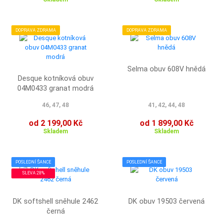
DOPRAVA ZDRAMA
DOPRAVA ZDRAMA
Selma obuv 608V hnědá
Desque kotníková obuv
04M0433 granat modrá
46, 47, 48
41, 42, 44, 48
od 2 199,00 Kč
od 1 899,00 Kč
Skladem
Skladem
POSLEDNÍ ŠANCE
POSLEDNÍ ŠANCE
SLEVA 28%
DK softshell sněhule 2462
DK obuv 19503 červená
černá