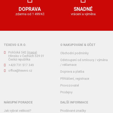
DOPRAVA
SNADNÉ
zdarma od 1 499 Kč
vrácení a výměna
TEXEVO S.R.O.
O NAKUPOVÁNÍ & ÚČET
Poličská 342
(mapa)
Obchodní podmínky
Hlinsko v Čechách 539 01
Česká republika
Odstoupení od smlouvy / výměna
/ reklamace
+420 731 517 349
office@texevo.cz
Doprava a platba
Přihlášení, registrace
Provozovatel
Prodejny
NÁKUPNÍ PORADCE
DALŠÍ INFORMACE
Jak vybrat velikost?
Prodávané značky