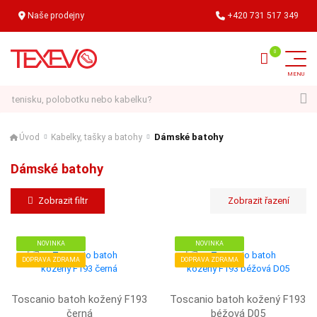
Naše prodejny
+420 731 517 349
Hledat
Dámské batohy
Úvod
Kabelky, tašky a batohy
Dámské batohy
Zobrazit filtr
NOVINKA
NOVINKA
DOPRAVA ZDRAMA
DOPRAVA ZDRAMA
Toscanio batoh kožený F193
Toscanio batoh kožený F193
černá
béžová D05