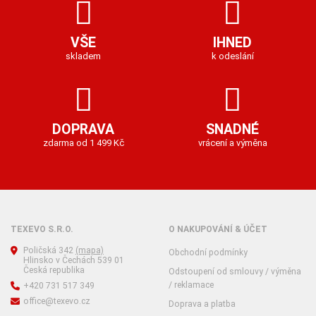
VŠE
IHNED
skladem
k odeslání
DOPRAVA
SNADNÉ
zdarma od 1 499 Kč
vrácení a výměna
TEXEVO S.R.O.
O NAKUPOVÁNÍ & ÚČET
Poličská 342
(mapa)
Obchodní podmínky
Hlinsko v Čechách 539 01
Česká republika
Odstoupení od smlouvy / výměna
/ reklamace
+420 731 517 349
office@texevo.cz
Doprava a platba