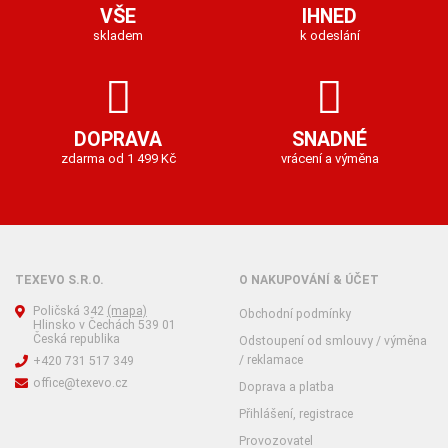
VŠE
IHNED
skladem
k odeslání
DOPRAVA
SNADNÉ
zdarma od 1 499 Kč
vrácení a výměna
TEXEVO S.R.O.
O NAKUPOVÁNÍ & ÚČET
Poličská 342
(mapa)
Obchodní podmínky
Hlinsko v Čechách 539 01
Česká republika
Odstoupení od smlouvy / výměna
/ reklamace
+420 731 517 349
office@texevo.cz
Doprava a platba
Přihlášení, registrace
Provozovatel