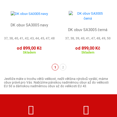
DK obuv SA3005 navy
DK obuv SA3005 černá
37, 38, 40, 41, 42, 43, 44, 45, 47, 48
37, 38, 39, 40, 41, 47, 48, 49, 50
od 899,00 Kč
od 899,00 Kč
Skladem
Skladem
1
2
(aktuální)
Jestliže máte o trochu větši velikost, nežli většina výrobců vyrábí, máme
obuv právě pro Vás. Nabízíme pánskou nadměrnou obuv až do velikosti
EU 50 a dámskou nadměrnou obuv až do velikosti EU 43.