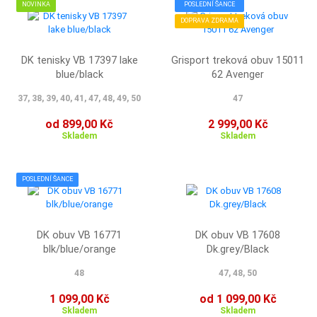
NOVINKA
POSLEDNÍ ŠANCE
DOPRAVA ZDRAMA
DK tenisky VB 17397 lake
Grisport treková obuv 15011
blue/black
62 Avenger
37, 38, 39, 40, 41, 47, 48, 49, 50
47
od 899,00 Kč
2 999,00 Kč
Skladem
Skladem
POSLEDNÍ ŠANCE
DK obuv VB 16771
DK obuv VB 17608
blk/blue/orange
Dk.grey/Black
48
47, 48, 50
1 099,00 Kč
od 1 099,00 Kč
Skladem
Skladem