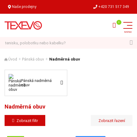
Naše prodejny
+420 731 517 349
Hledat
Nadměrná obuv
Úvod
Pánská obuv
Pánská nadměrná
obuv
Nadměrná obuv
Zobrazit filtr