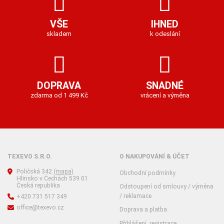
VŠE
IHNED
skladem
k odeslání
DOPRAVA
SNADNÉ
zdarma od 1 499 Kč
vrácení a výměna
TEXEVO S.R.O.
O NAKUPOVÁNÍ & ÚČET
Poličská 342
(mapa)
Obchodní podmínky
Hlinsko v Čechách 539 01
Česká republika
Odstoupení od smlouvy / výměna
/ reklamace
+420 731 517 349
office@texevo.cz
Doprava a platba
Přihlášení, registrace