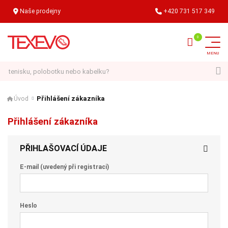
Naše prodejny
+420 731 517 349
Hledat
Přihlášení zákazníka
Úvod
Přihlášení zákazníka
PŘIHLAŠOVACÍ ÚDAJE
E-mail (uvedený při registraci)
Heslo