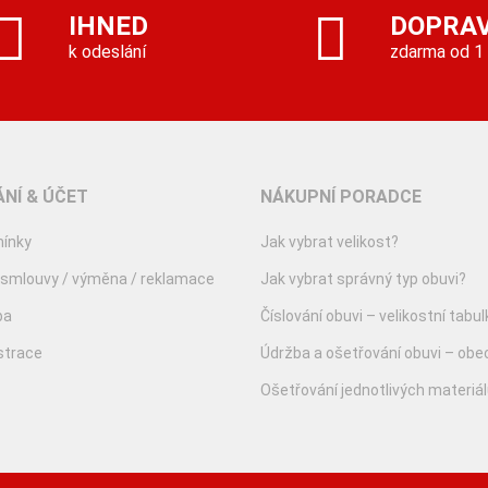
IHNED
DOPRA
k odeslání
zdarma od 1
NÍ & ÚČET
NÁKUPNÍ PORADCE
ínky
Jak vybrat velikost?
 smlouvy / výměna / reklamace
Jak vybrat správný typ obuvi?
ba
Číslování obuvi – velikostní tabul
istrace
Údržba a ošetřování obuvi – obe
Ošetřování jednotlivých materiá