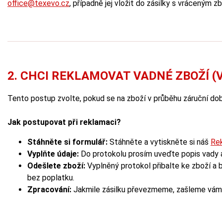
office@texevo.cz
, případně jej vložit do zásilky s vráceným z
2. CHCI REKLAMOVAT VADNÉ ZBOŽÍ (
Tento postup zvolte, pokud se na zboží v průběhu záruční dob
Jak postupovat při reklamaci?
Stáhněte si formulář:
Stáhněte a vytiskněte si náš
Rek
Vyplňte údaje:
Do protokolu prosím uveďte popis vady a
Odešlete zboží:
Vyplněný protokol přibalte ke zboží a
bez poplatku.
Zpracování:
Jakmile zásilku převezmeme, zašleme vám e