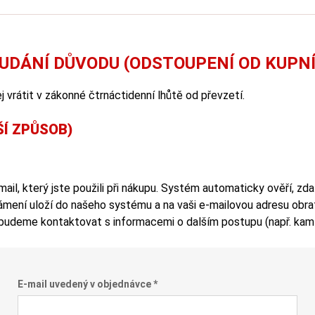
Z UDÁNÍ DŮVODU (ODSTOUPENÍ OD KUPN
 vrátit v zákonné čtrnáctidenní lhůtě od převzetí.
ŠÍ ZPŮSOB)
ail, který jste použili při nákupu. Systém automaticky ověří, zda
ení uloží do našeho systému a na vaši e-mailovou adresu obrate
budeme kontaktovat s informacemi o dalším postupu (např. kam a
E-mail uvedený v objednávce *