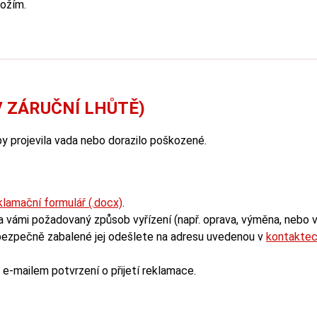
božím.
V ZÁRUČNÍ LHŮTĚ)
y projevila vada nebo dorazilo poškozené.
lamační formulář (.docx)
.
 vámi požadovaný způsob vyřízení (např. oprava, výměna, nebo v
 bezpečně zabalené jej odešlete na adresu uvedenou v
kontakte
-mailem potvrzení o přijetí reklamace.