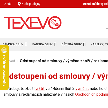
Doručení do výdej
O nás
Naše prodejny
H
DÁMSKÁ OBUV
PÁNSKÁ OBUV
DĚTSKÁ OBUV
KABELKY, T
Odstoupení od smlouvy / výměna zboží / reklam
Úvod
Odstoupení od smlouvy / vý
Potřebujete zboží
vrátit
ve 14denní lhůtě,
vyměnit
nebo ho c
smlouvy a reklamacích naleznete v našich
Obchodních podmí