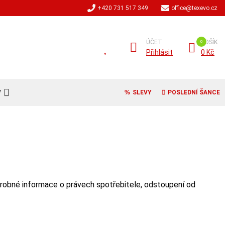
+420 731 517 349
office@texevo.cz
ÚČET
KOŠÍK
Přihlásit
0 Kč
V
SLEVY
POSLEDNÍ ŠANCE
drobné informace o právech spotřebitele, odstoupení od