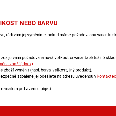
LIKOST NEBO BARVU
arvu, rádi vám jej vyměníme, pokud máme požadovanou variantu s
zda je vámi požadovaná nová velikost či varianta aktuálně skla
ěna zboží (.docx)
.
boží vyměnit (např. barva, velikost, jiný produkt).
 bezpečně zabalené jej odešlete na adresu uvedenou v
kontakte
-mailem potvrzení o přijetí.