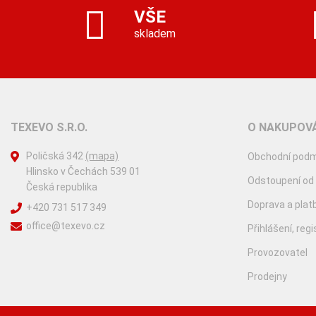
VŠE
skladem
TEXEVO S.R.O.
O NAKUPOVÁ
Poličská 342
(mapa)
Obchodní podm
Hlinsko v Čechách 539 01
Odstoupení od
Česká republika
Doprava a plat
+420 731 517 349
office@texevo.cz
Přihlášení, reg
Provozovatel
Prodejny