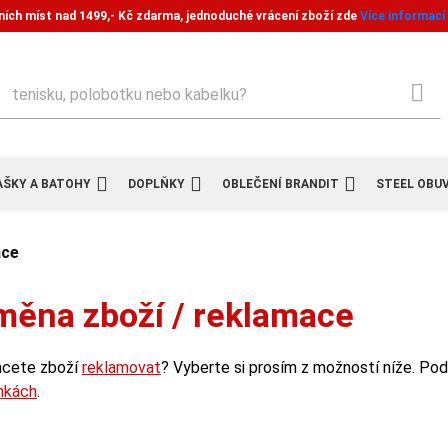
ních míst nad 1499,- Kč zdarma, jednoduché vrácení zboží zde
Více informací
ledat
AŠKY A BATOHY
DOPLŇKY
OBLEČENÍ BRANDIT
STEEL OBU
ace
měna zboží / reklamace
hcete zboží
reklamovat
? Vyberte si prosím z možností níže. Po
nkách
.