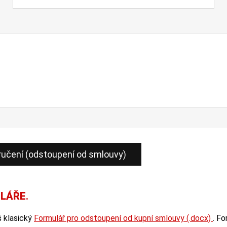
ULÁŘE
.
š klasický
Formulář pro odstoupení od kupní smlouvy (.docx)
. F