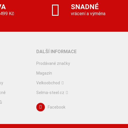
VA
SNADNÉ
 499 Kč
vrácení a výměna
DALŠÍ INFORMACE
Prodávané značky
Magazín
ky
Velkoobchod
cně
Selma-steel.cz
lů
Facebook