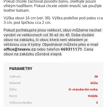
Pokud chcete zachovat původní barvu, ošetřujte pouze
vlhkým hadříkem. Pokud chcete odstín tmavší, tak použijte
leather balsam.
Výška obuvi 16 cm (vel. 38). Výška podešve pod patou cca
3 cm, pod špičkou cca 2 cm.
Pokud potřebujete jinou velikost, obuv můžeme nechat 
vyrobit ve velikostech od 36 až do 45. Doba dodání 
obuvi na zakázku, či obuv, která není skladem je 
většinou cca 4 týdny. Objednávat můžete přes e-mail 
office@texevo.cz 
nebo telefon
 469311171
. Cena 
obuvi na zakázku zůstává stejná.
PARAMETRY
Velikost:
38
Materiál:
kůže
Šířka:
G-standardní noha
Barva:
Hnědá
Výška podpatku:
3