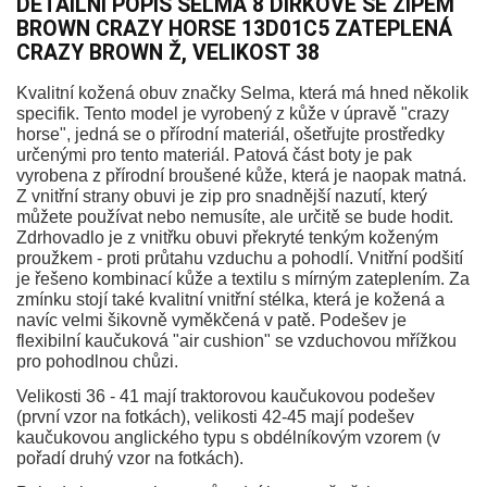
DETAILNÍ POPIS SELMA 8 DÍRKOVÉ SE ZIPEM
BROWN CRAZY HORSE 13D01C5 ZATEPLENÁ
CRAZY BROWN Ž, VELIKOST 38
Kvalitní kožená obuv značky Selma, která má hned několik
specifik. Tento model je vyrobený z kůže v úpravě "crazy
horse", jedná se o přírodní materiál, ošetřujte prostředky
určenými pro tento materiál. Patová část boty je pak
vyrobena z přírodní broušené kůže, která je naopak matná.
Z vnitřní strany obuvi je zip pro snadnější nazutí, který
můžete používat nebo nemusíte, ale určitě se bude hodit.
Zdrhovadlo je z vnitřku obuvi překryté tenkým koženým
proužkem - proti průtahu vzduchu a pohodlí. Vnitřní podšití
je řešeno kombinací kůže a textilu s mírným zateplením. Za
zmínku stojí také kvalitní vnitřní stélka, která je kožená a
navíc velmi šikovně vyměkčená v patě. Podešev je
flexibilní kaučuková "air cushion" se vzduchovou mřížkou
pro pohodlnou chůzi.
Velikosti 36 - 41 mají traktorovou kaučukovou podešev
(první vzor na fotkách), velikosti 42-45 mají podešev
kaučukovou anglického typu s obdélníkovým vzorem (v
pořadí druhý vzor na fotkách).