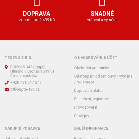
DOPRAVA
SNADNÉ
zdarma od 1 499 Kč
vrácení a výměna
TEXEVO S.R.O.
O NAKUPOVÁNÍ & ÚČET
Poličská 342
(mapa)
Obchodní podmínky
Hlinsko v Čechách 539 01
Česká republika
Odstoupení od smlouvy / výměna
/ reklamace
+420 731 517 349
office@texevo.cz
Doprava a platba
Přihlášení, registrace
Provozovatel
Prodejny
NÁKUPNÍ PORADCE
DALŠÍ INFORMACE
Jak vybrat velikost?
Prodávané značky