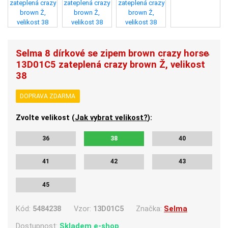
Selma 8 dírkové se zipem brown crazy horse
13D01C5 zateplená crazy brown Ž, velikost
38
DOPRAVA ZDARMA
Zvolte velikost (
Jak vybrat velikost?
):
36
38
40
41
42
43
45
Kód:
5484238
Vzor:
13D01C5
Značka:
Selma
Dostupnost:
Skladem e-shop