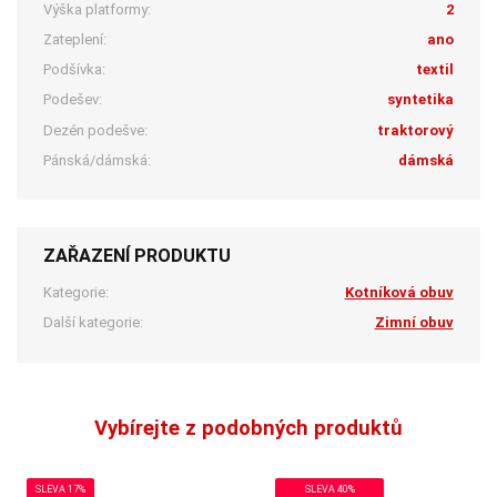
Výška platformy:
2
Zateplení:
ano
Podšívka:
textil
Podešev:
syntetika
Dezén podešve:
traktorový
Pánská/dámská:
dámská
ZAŘAZENÍ PRODUKTU
Kategorie:
Kotníková obuv
Další kategorie:
Zimní obuv
Vybírejte z podobných produktů
SLEVA 17%
SLEVA 40%