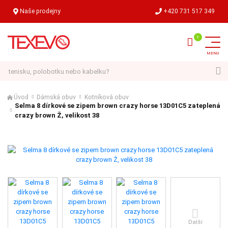
Naše prodejny
+420 731 517 349
Hledat
Úvod
Dámská obuv
Kotníková obuv
Selma 8 dírkové se zipem brown crazy horse 13D01C5 zateplená
crazy brown Ž, velikost 38
Další