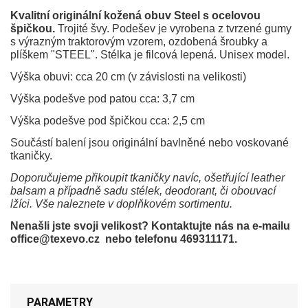
Kvalitní originální kožená obuv Steel s ocelovou
špičkou.
Trojité švy. Podešev je vyrobena z tvrzené gumy
s výrazným traktorovým vzorem, ozdobená šroubky a
plíškem "STEEL". Stélka je filcová lepená. Unisex model.
Výška obuvi: cca 20 cm (v závislosti na velikosti)
Výška podešve pod patou cca: 3,7 cm
Výška podešve pod špičkou cca: 2,5 cm
Součástí balení jsou originální bavlněné nebo voskované
tkaničky.
Doporučujeme přikoupit tkaničky navíc, ošetřující leather
balsam a případně sadu stélek, deodorant, či obouvací
lžíci. Vše naleznete v doplňkovém sortimentu.
Nenašli jste svoji velikost? Kontaktujte nás na e-mailu
office@texevo.cz nebo telefonu 469311171.
PARAMETRY