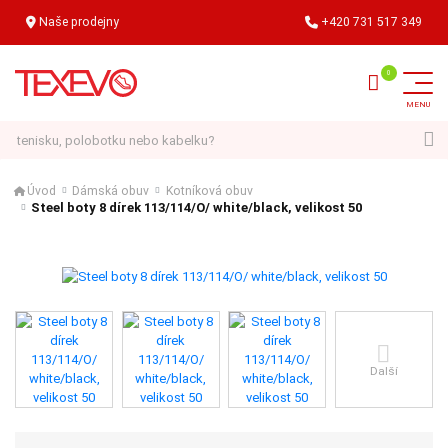
Naše prodejny
+420 731 517 349
Hledat
Úvod
Dámská obuv
Kotníková obuv
Steel boty 8 dírek 113/114/O/ white/black, velikost 50
Další