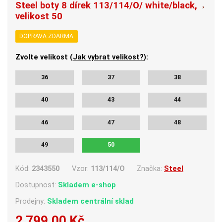
Steel boty 8 dírek 113/114/O/ white/black,
velikost 50
DOPRAVA ZDARMA
Zvolte velikost (
Jak vybrat velikost?
):
36
37
38
40
43
44
46
47
48
49
50
Kód:
2343550
Vzor:
113/114/O
Značka:
Steel
Dostupnost:
Skladem e-shop
Prodejny:
Skladem centrální sklad
2 799,00 Kč