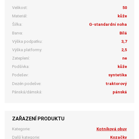
Velikost:
50
Materiál:
kůže
Šířka:
G-standardní noha
Barva:
Bílá
Výška podpatku:
3,7
Výška platformy:
2,5
Zateplení:
ne
Podšívka:
kůže
Podešev:
syntetika
Dezén podešve:
traktorový
Pánská/dámská:
pánská
ZAŘAZENÍ PRODUKTU
Kategorie:
Kotníková obuv
Další kategorie:
Kozačky