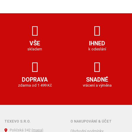
VŠE
IHNED
skladem
k odeslání
DOPRAVA
SNADNÉ
zdarma od 1 499 Kč
vrácení a výměna
TEXEVO S.R.O.
O NAKUPOVÁNÍ & ÚČET
Poličská 342
(mapa)
Obchodní podmínky