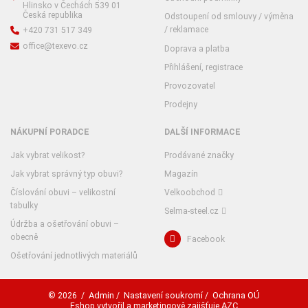
Hlinsko v Čechách 539 01
Česká republika
Odstoupení od smlouvy / výměna
/ reklamace
+420 731 517 349
office@texevo.cz
Doprava a platba
Přihlášení, registrace
Provozovatel
Prodejny
NÁKUPNÍ PORADCE
DALŠÍ INFORMACE
Jak vybrat velikost?
Prodávané značky
Jak vybrat správný typ obuvi?
Magazín
Číslování obuvi – velikostní
Velkoobchod
tabulky
Selma-steel.cz
Údržba a ošetřování obuvi –
obecně
Facebook
Ošetřování jednotlivých materiálů
Admin
Nastavení soukromí
Ochrana OÚ
© 2026
/
/
/
AZC
Eshop vytvořil a marketingově zajišťuje