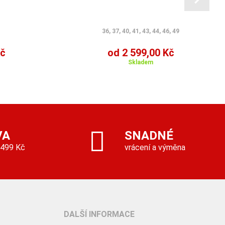
36, 37, 40, 41, 43, 44, 46, 49
Kč
od 2 599,00 Kč
Skladem
VA
SNADNÉ
 499 Kč
vrácení a výměna
DALŠÍ INFORMACE