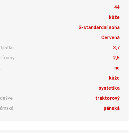
44
kůže
G-standardní noha
Červená
dpatku:
3,7
tformy:
2,5
:
ne
:
kůže
syntetika
dešve:
traktorový
ámská:
pánská