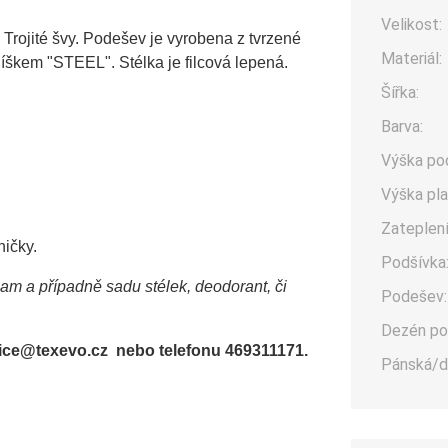
Velikost:
Trojité švy. Podešev je vyrobena z tvrzené
Materiál:
škem "STEEL". Stélka je filcová lepená.
Šířka:
Barva:
Výška po
Výška pla
Zateplení
ničky.
Podšívka
sam a případně sadu stélek, deodorant, či
Podešev:
Dezén po
office@texevo.cz nebo telefonu 469311171.
Pánská/d