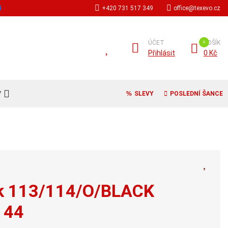
í
+420 731 517 349
office@texevo.cz
ÚČET
KOŠÍK
Přihlásit
0 Kč
V
SLEVY
POSLEDNÍ ŠANCE
rek 113/114/O/BLACK
t 44