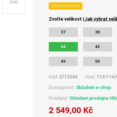
Další
DOPRAVA ZDARMA
Zvolte velikost (
Jak vybrat vel
37
38
44
45
49
50
Kód:
2712244
Vzor:
113/114/
Dostupnost:
Skladem e-shop
Prodejny:
Skladem
prodejna Hli
2 549,00 Kč