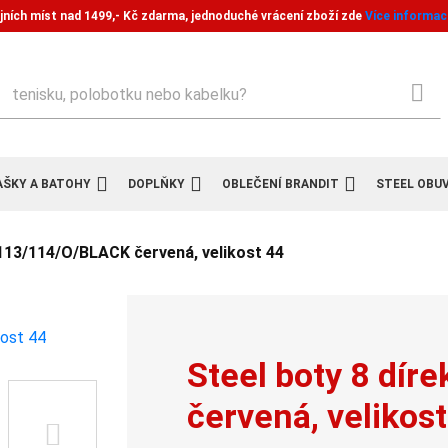
jních míst nad 1499,- Kč zdarma, jednoduché vrácení zboží zde
Více informac
ledat
AŠKY A BATOHY
DOPLŇKY
OBLEČENÍ BRANDIT
STEEL OBU
 113/114/O/BLACK červená, velikost 44
Steel boty 8 dí
červená, velikos