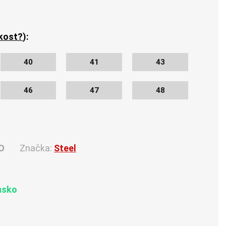
ikost?
):
40
41
43
46
47
48
O
Značka:
Steel
nsko