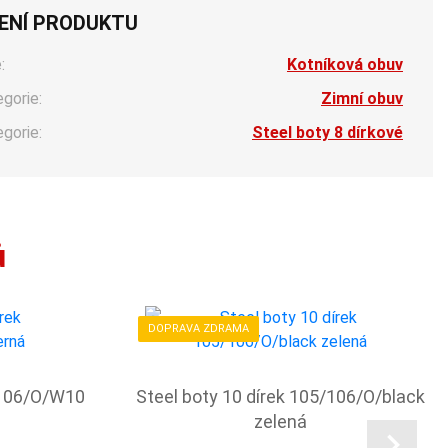
ENÍ PRODUKTU
:
Kotníková obuv
egorie:
Zimní obuv
egorie:
Steel boty 8 dírkové
ů
DOPRAVA ZDRAMA
/106/O/W10
Steel boty 10 dírek 105/106/O/black
zelená