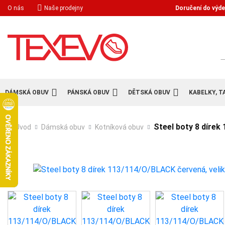
Doručení do výde
O nás
Naše prodejny
H
DÁMSKÁ OBUV
PÁNSKÁ OBUV
DĚTSKÁ OBUV
KABELKY, T
Steel boty 8 dírek
Úvod
Dámská obuv
Kotníková obuv