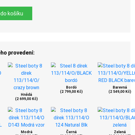
 do košíku
ého provedení:
Bordó
Barevná
(2 799,00 Kč)
(2 549,00 Kč)
Hnědá
(2 699,00 Kč)
Modrá
Černá
Zelená