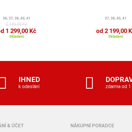
36, 37, 38, 40, 41
37, 38, 40, 41
2 195,00 Kč
d 1 299,00 Kč
od 2 199,00 
Skladem
Skladem
IHNED
DOPRA
k odeslání
zdarma od 1
NÍ & ÚČET
NÁKUPNÍ PORADCE