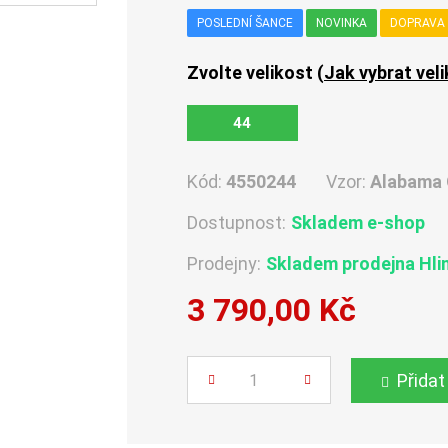
POSLEDNÍ ŠANCE
NOVINKA
DOPRAVA
Zvolte velikost (
Jak vybrat vel
44
Kód:
4550244
Vzor:
Alabama
Dostupnost:
Skladem e-shop
Prodejny:
Skladem
prodejna Hli
3 790,00 Kč
Počet
Přidat