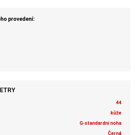
ého provedení:
ETRY
44
kůže
G-standardní noha
Černá