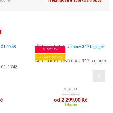
egorie:
Trekingová a sportovní obuv
ů
SLEVA 12%
DOPRAVA ZDRAMA
Aurelia kotníková obuv 317 b ginger
v 01-1748
38, 40, 41
2 599,00 Kč
Kč
od 2 299,00 Kč
Skladem