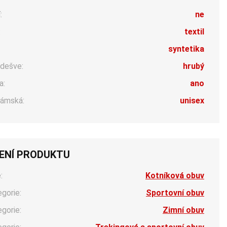
:
ne
:
textil
syntetika
dešve:
hrubý
a:
ano
ámská:
unisex
ENÍ PRODUKTU
:
Kotníková obuv
egorie:
Sportovní obuv
egorie:
Zimní obuv