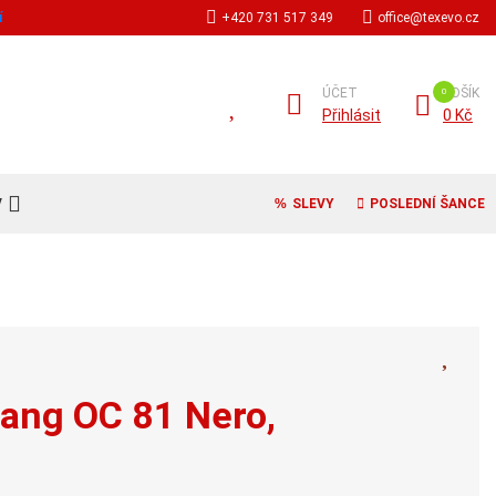
í
+420 731 517 349
office@texevo.cz
ÚČET
KOŠÍK
Přihlásit
0 Kč
V
SLEVY
POSLEDNÍ ŠANCE
ang OC 81 Nero,