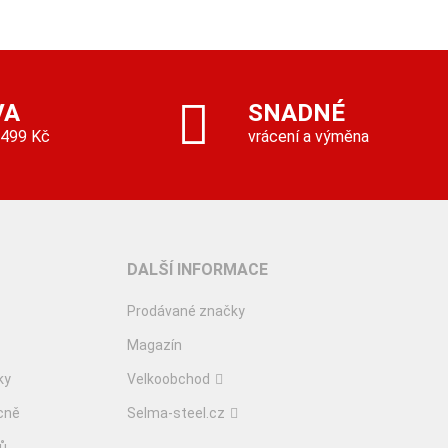
VA
SNADNÉ
 499 Kč
vrácení a výměna
DALŠÍ INFORMACE
Prodávané značky
Magazín
ky
Velkoobchod
cně
Selma-steel.cz
lů