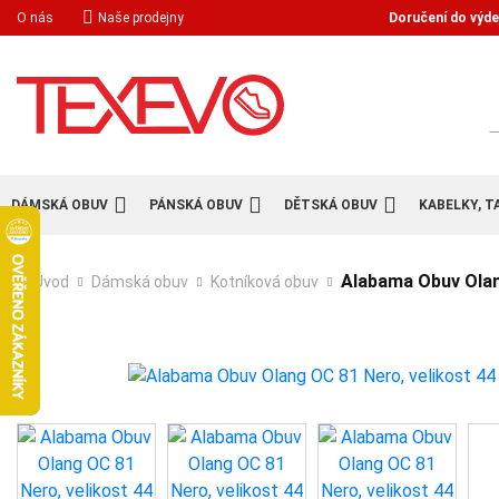
Doručení do výde
O nás
Naše prodejny
H
DÁMSKÁ OBUV
PÁNSKÁ OBUV
DĚTSKÁ OBUV
KABELKY, T
Alabama Obuv Olan
Úvod
Dámská obuv
Kotníková obuv