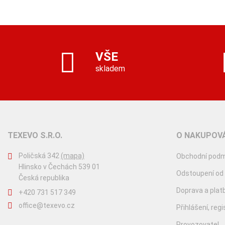
VŠE
skladem
TEXEVO S.R.O.
O NAKUPOVÁ
Poličská 342
(mapa)
Obchodní podm
Hlinsko v Čechách 539 01
Odstoupení od
Česká republika
Doprava a plat
+420 731 517 349
office@texevo.cz
Přihlášení, reg
Provozovatel