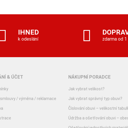
IHNED
DOPRA
k odeslání
zdarma od 1
NÍ & ÚČET
NÁKUPNÍ PORADCE
ínky
Jak vybrat velikost?
 smlouvy / výměna / reklamace
Jak vybrat správný typ obuvi?
ba
Číslování obuvi – velikostní tabul
istrace
Údržba a ošetřování obuvi – obe
Ošetřování jednotlivých materiá