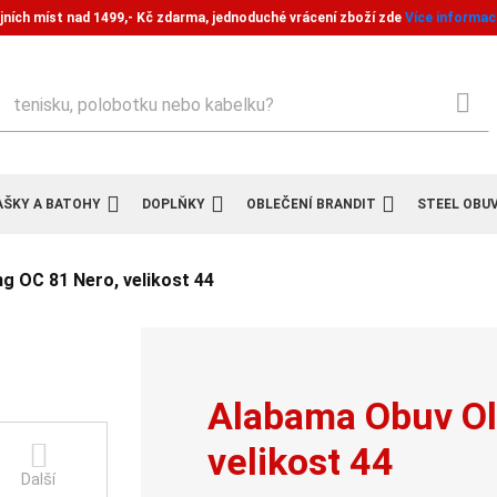
jních míst nad 1499,- Kč zdarma, jednoduché vrácení zboží zde
Více informac
ledat
AŠKY A BATOHY
DOPLŇKY
OBLEČENÍ BRANDIT
STEEL OBU
g OC 81 Nero, velikost 44
Alabama Obuv Ol
velikost 44
Další