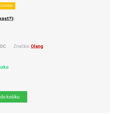
 ZDARMA
ikost?
):
 OC
Značka:
Olang
nsko
 do košíku