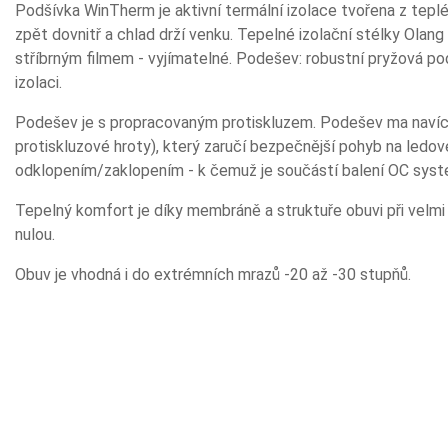
Podšívka WinTherm je aktivní termální izolace tvořena z teplé 
zpět dovnitř a chlad drží venku. Tepelné izolační stélky Olan
stříbrným filmem - vyjímatelné. Podešev: robustní pryžová po
izolaci.
Podešev je s propracovaným protiskluzem. Podešev ma naví
protiskluzové hroty), který zaručí bezpečnější pohyb na led
odklopením/zaklopením - k čemuž je součástí balení OC system
Tepelný komfort je díky membráně a struktuře obuvi při velmi 
nulou.
Obuv je vhodná i do extrémních mrazů -20 až -30 stupňů.