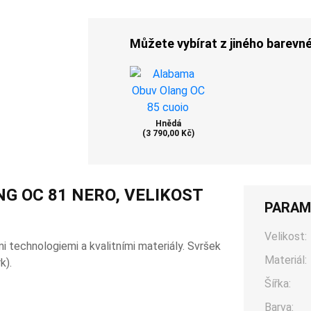
Můžete vybírat z jiného barevn
Hnědá
(3 790,00 Kč)
G OC 81 NERO, VELIKOST
PARAM
Velikost:
mi technologiemi a kvalitními materiály. Svršek
Materiál:
k).
Šířka:
Barva: