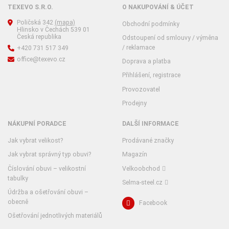
TEXEVO S.R.O.
O NAKUPOVÁNÍ & ÚČET
Poličská 342
(mapa)
Obchodní podmínky
Hlinsko v Čechách 539 01
Česká republika
Odstoupení od smlouvy / výměna
/ reklamace
+420 731 517 349
office@texevo.cz
Doprava a platba
Přihlášení, registrace
Provozovatel
Prodejny
NÁKUPNÍ PORADCE
DALŠÍ INFORMACE
Jak vybrat velikost?
Prodávané značky
Jak vybrat správný typ obuvi?
Magazín
Číslování obuvi – velikostní
Velkoobchod
tabulky
Selma-steel.cz
Údržba a ošetřování obuvi –
obecně
Facebook
Ošetřování jednotlivých materiálů