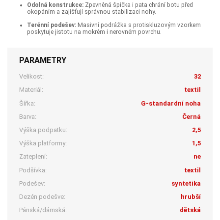
Odolná konstrukce:
Zpevněná špička i pata chrání botu před
okopáním a zajišťují správnou stabilizaci nohy.
Terénní podešev:
Masivní podrážka s protiskluzovým vzorkem
poskytuje jistotu na mokrém i nerovném povrchu.
PARAMETRY
Velikost:
32
Materiál:
textil
Šířka:
G-standardní noha
Barva:
Černá
Výška podpatku:
2,5
Výška platformy:
1,5
Zateplení:
ne
Podšívka:
textil
Podešev:
syntetika
Dezén podešve:
hrubší
Pánská/dámská:
dětská