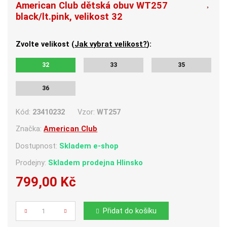
American Club dětská obuv WT257
black/lt.pink, velikost 32
Zvolte velikost (
Jak vybrat velikost?
):
32
33
35
36
Kód:
23410232
Vzor:
WT257
Značka:
American Club
Dostupnost:
Skladem e-shop
Prodejny:
Skladem
prodejna Hlinsko
799,00 Kč
Počet
Přidat do košíku