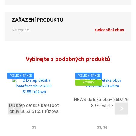
ZAŘAZENÍ PRODUKTU
Kategorie:
Celoroční obuv
Vybírejte z podobných produktů
POSLEDNÍ ŠANCE
POSLEDNÍ ŠANCE
NOVINKA
NEWS dětská obuv 25DZ26-
D.D.step dětská barefoot
8970 white
obuv S063 51551 růžová
31
33, 34