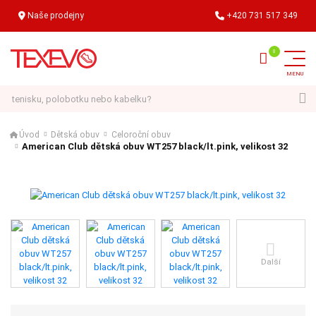
Naše prodejny
+420 731 517 349
Hledat
Úvod
Dětská obuv
Celoroční obuv
American Club dětská obuv WT257 black/lt.pink, velikost 32
Další