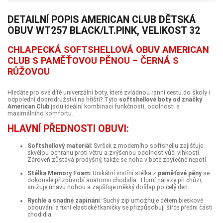
DETAILNÍ POPIS AMERICAN CLUB DĚTSKÁ
OBUV WT257 BLACK/LT.PINK, VELIKOST 32
CHLAPECKÁ SOFTSHELLOVÁ OBUV AMERICAN
CLUB S PAMĚŤOVOU PĚNOU – ČERNÁ S
RŮŽOVOU
Hledáte pro své dítě univerzální boty, které zvládnou ranní cestu do školy i
odpolední dobrodružství na hřišti? Tyto
softshellové boty od značky
American Club
jsou ideální kombinací funkčnosti, odolnosti a
maximálního komfortu.
HLAVNÍ PŘEDNOSTI OBUVI:
Softshellový materiál:
Svršek z moderního softshellu zajišťuje
skvělou ochranu proti větru a zvýšenou odolnost vůči vlhkosti.
Zároveň zůstává prodyšný, takže se noha v botě zbytečně nepotí.
Stélka Memory Foam:
Unikátní vnitřní stélka z
paměťové pěny
se
dokonale přizpůsobí anatomii chodidla. Tlumí nárazy při chůzi,
snižuje únavu nohou a zajišťuje měkký došlap po celý den.
Rychlé a snadné zapínání:
Suchý zip umožňuje dětem bleskové
obouvání a fixní elastické tkaničky se přizpůsobují šířce přední části
chodidla.