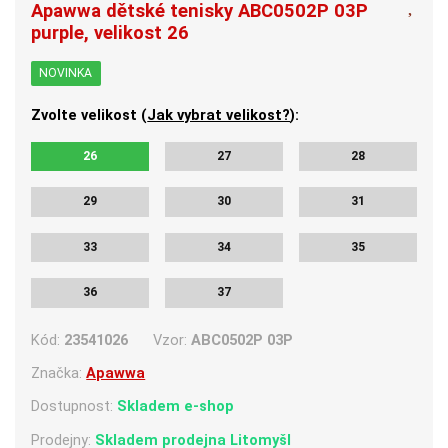
Apawwa dětské tenisky ABC0502P 03P
purple, velikost 26
NOVINKA
Zvolte velikost (
Jak vybrat velikost?
):
26
27
28
29
30
31
33
34
35
36
37
Kód:
23541026
Vzor:
ABC0502P 03P
Značka:
Apawwa
Dostupnost:
Skladem e-shop
Prodejny:
Skladem
prodejna Litomyšl