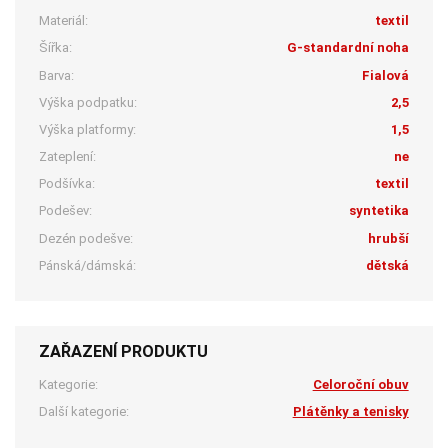
Materiál:
textil
Šířka:
G-standardní noha
Barva:
Fialová
Výška podpatku:
2,5
Výška platformy:
1,5
Zateplení:
ne
Podšívka:
textil
Podešev:
syntetika
Dezén podešve:
hrubší
Pánská/dámská:
dětská
ZAŘAZENÍ PRODUKTU
Kategorie:
Celoroční obuv
Další kategorie:
Plátěnky a tenisky