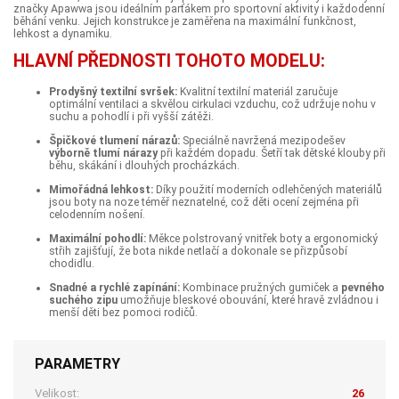
značky Apawwa jsou ideálním parťákem pro sportovní aktivity i každodenní
běhání venku. Jejich konstrukce je zaměřena na maximální funkčnost,
lehkost a dynamiku.
HLAVNÍ PŘEDNOSTI TOHOTO MODELU:
Prodyšný textilní svršek:
Kvalitní textilní materiál zaručuje
optimální ventilaci a skvělou cirkulaci vzduchu, což udržuje nohu v
suchu a pohodlí i při vyšší zátěži.
Špičkové tlumení nárazů:
Speciálně navržená mezipodešev
výborně tlumí nárazy
při každém dopadu. Šetří tak dětské klouby při
běhu, skákání i dlouhých procházkách.
Mimořádná lehkost:
Díky použití moderních odlehčených materiálů
jsou boty na noze téměř neznatelné, což děti ocení zejména při
celodenním nošení.
Maximální pohodlí:
Měkce polstrovaný vnitřek boty a ergonomický
střih zajišťují, že bota nikde netlačí a dokonale se přizpůsobí
chodidlu.
Snadné a rychlé zapínání:
Kombinace pružných gumiček a
pevného
suchého zipu
umožňuje bleskové obouvání, které hravě zvládnou i
menší děti bez pomoci rodičů.
PARAMETRY
Velikost:
26