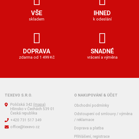
VŠE
IHNED
skladem
k odeslání
DOPRAVA
SNADNÉ
zdarma od 1 499 Kč
vrácení a výměna
TEXEVO S.R.O.
O NAKUPOVÁNÍ & ÚČET
Poličská 342
(mapa)
Obchodní podmínky
Hlinsko v Čechách 539 01
Česká republika
Odstoupení od smlouvy / výměna
/ reklamace
+420 731 517 349
office@texevo.cz
Doprava a platba
Přihlášení, registrace