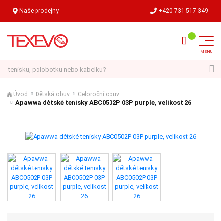
Naše prodejny
+420 731 517 349
Hledat
Úvod
Dětská obuv
Celoroční obuv
Apawwa dětské tenisky ABC0502P 03P purple, velikost 26