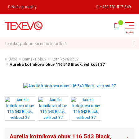
Naše prodejny
+420 731 517 349
Hledat
Úvod
Dámská obuv
Kotníková obuv
Aurelia kotníková obuv 116 543 Black, velikost 37
Aurelia kotníková obuv 116 543 Black,