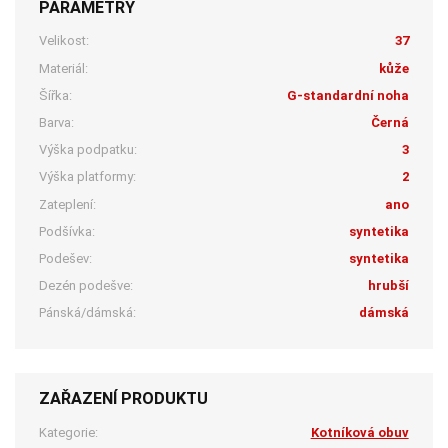
PARAMETRY
Velikost:
37
Materiál:
kůže
Šířka:
G-standardní noha
Barva:
Černá
Výška podpatku:
3
Výška platformy:
2
Zateplení:
ano
Podšívka:
syntetika
Podešev:
syntetika
Dezén podešve:
hrubší
Pánská/dámská:
dámská
ZAŘAZENÍ PRODUKTU
Kategorie:
Kotníková obuv