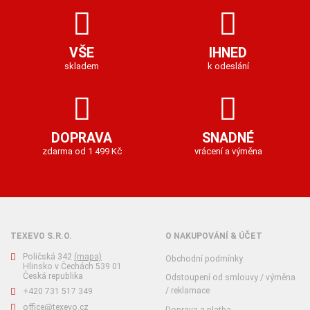
VŠE
IHNED
skladem
k odeslání
DOPRAVA
SNADNÉ
zdarma od 1 499 Kč
vrácení a výměna
TEXEVO S.R.O.
O NAKUPOVÁNÍ & ÚČET
Poličská 342
(mapa)
Obchodní podmínky
Hlinsko v Čechách 539 01
Česká republika
Odstoupení od smlouvy / výměna
/ reklamace
+420 731 517 349
office@texevo.cz
Doprava a platba