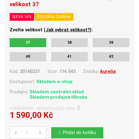
velikost 37
SLEVA 16%
DOPRAVA ZDARMA
Zvolte velikost (
Jak vybrat velikost?
):
37
38
39
40
41
42
Kód:
20140237
Vzor:
116 543
Značka:
Aurelia
Dostupnost:
Skladem e-shop
Prodejny:
Skladem centrální sklad
Skladem
prodejna Hlinsko
1 890,00 Kč
předcházející cena
1 590,00 Kč
Počet
Přidat do košíku