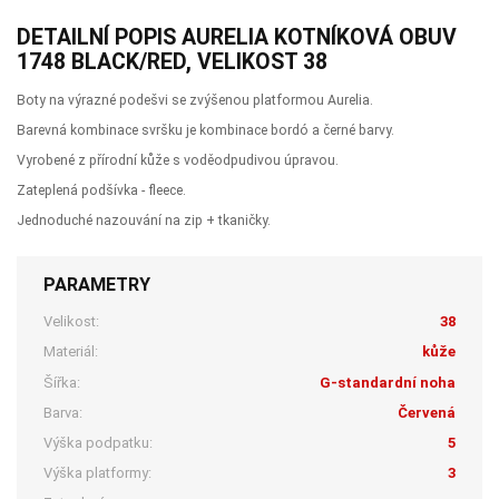
DETAILNÍ POPIS AURELIA KOTNÍKOVÁ OBUV
1748 BLACK/RED, VELIKOST 38
Boty na výrazné podešvi se zvýšenou platformou Aurelia.
Barevná kombinace svršku je kombinace bordó a černé barvy.
Vyrobené z přírodní kůže s voděodpudivou úpravou.
Zateplená podšívka - fleece.
Jednoduché nazouvání na zip + tkaničky.
PARAMETRY
Velikost:
38
Materiál:
kůže
Šířka:
G-standardní noha
Barva:
Červená
Výška podpatku:
5
Výška platformy:
3