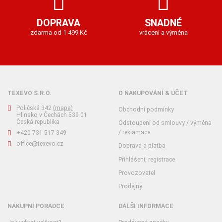
DOPRAVA
SNADNÉ
zdarma od 1 499 Kč
vrácení a výměna
TEXEVO S.R.O.
O NAKUPOVÁNÍ & ÚČET
Poličská 342
(mapa)
Obchodní podmínky
Hlinsko v Čechách 539 01
Česká republika
Odstoupení od smlouvy / výměna
/ reklamace
+420 731 517 349
office@texevo.cz
Doprava a platba
Přihlášení, registrace
Provozovatel
Prodejny
NÁKUPNÍ PORADCE
DALŠÍ INFORMACE