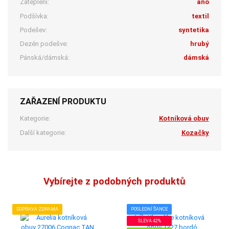
Zateplení:
ano
Podšívka:
textil
Podešev:
syntetika
Dezén podešve:
hrubý
Pánská/dámská:
dámská
ZAŘAZENÍ PRODUKTU
Kategorie:
Kotníková obuv
Další kategorie:
Kozačky
Vybírejte z podobných produktů
DOPRAVA ZDRAMA
POSLEDNÍ ŠANCE
SLEVA 42%