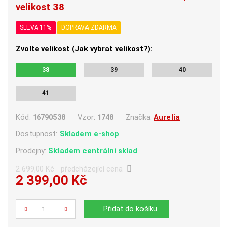
velikost 38
SLEVA 11%
DOPRAVA ZDARMA
Zvolte velikost (
Jak vybrat velikost?
):
38
39
40
41
Kód:
16790538
Vzor:
1748
Značka:
Aurelia
Dostupnost:
Skladem e-shop
Prodejny:
Skladem centrální sklad
2 699,00 Kč
předcházející cena
2 399,00 Kč
Počet
Přidat do košíku