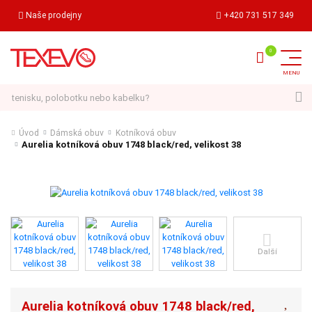
Naše prodejny
+420 731 517 349
Hledat
Úvod
Dámská obuv
Kotníková obuv
Aurelia kotníková obuv 1748 black/red, velikost 38
Další
Aurelia kotníková obuv 1748 black/red,