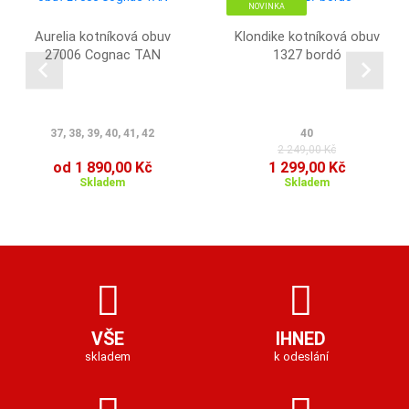
NOVINKA
Aurelia kotníková obuv
Klondike kotníková obuv
27006 Cognac TAN
1327 bordó
37, 38, 39, 40, 41, 42
40
2 249,00 Kč
od 1 890,00 Kč
1 299,00 Kč
Skladem
Skladem
VŠE
IHNED
skladem
k odeslání