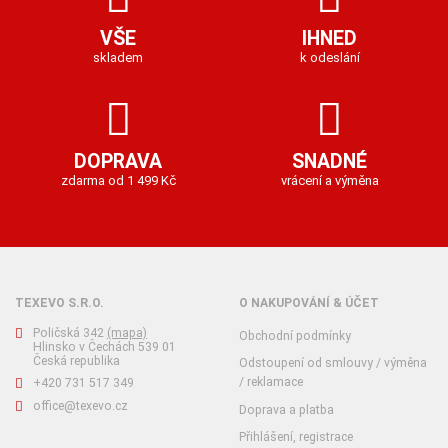
VŠE
IHNED
skladem
k odeslání
DOPRAVA
SNADNÉ
zdarma od 1 499 Kč
vrácení a výměna
TEXEVO S.R.O.
O NAKUPOVÁNÍ & ÚČET
Poličská 342
(mapa)
Obchodní podmínky
Hlinsko v Čechách 539 01
Česká republika
Odstoupení od smlouvy / výměna
/ reklamace
+420 731 517 349
office@texevo.cz
Doprava a platba
Přihlášení, registrace