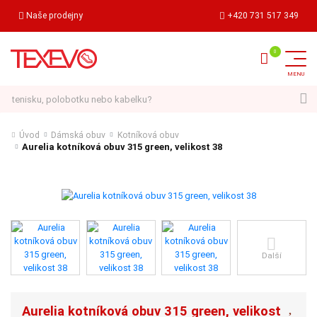
Naše prodejny
+420 731 517 349
Hledat
Úvod
Dámská obuv
Kotníková obuv
Aurelia kotníková obuv 315 green, velikost 38
Další
Aurelia kotníková obuv 315 green, velikost