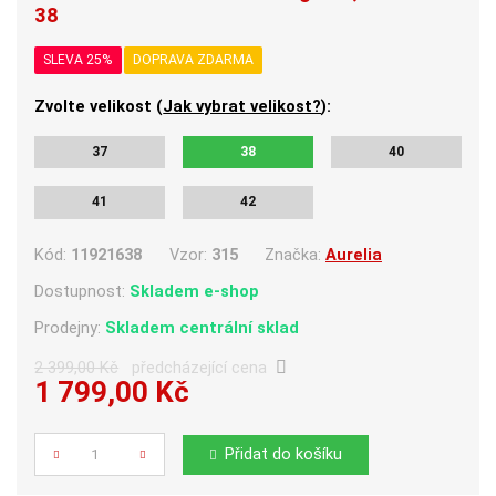
38
SLEVA 25%
DOPRAVA ZDARMA
Zvolte velikost (
Jak vybrat velikost?
):
37
38
40
41
42
Kód:
11921638
Vzor:
315
Značka:
Aurelia
Dostupnost:
Skladem e-shop
Prodejny:
Skladem centrální sklad
2 399,00 Kč
předcházející cena
1 799,00 Kč
Počet
Přidat do košíku