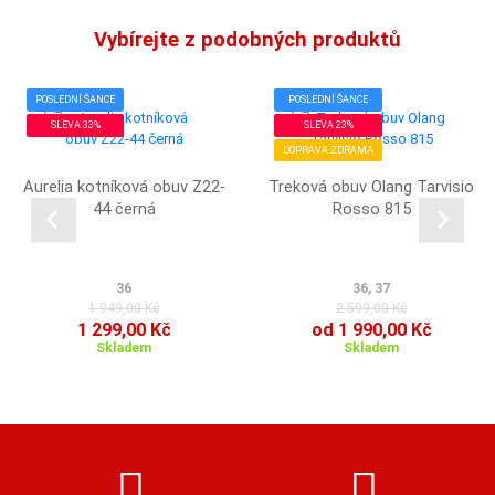
Vybírejte z podobných produktů
POSLEDNÍ ŠANCE
POSLEDNÍ ŠANCE
SLEVA 33%
SLEVA 23%
DOPRAVA ZDRAMA
Aurelia kotníková obuv Z22-
Treková obuv Olang Tarvisio
44 černá
Rosso 815
36
36, 37
1 949,00 Kč
2 599,00 Kč
1 299,00 Kč
od 1 990,00 Kč
Skladem
Skladem