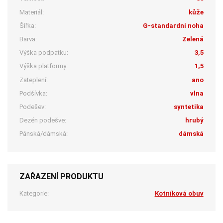
Materiál:
kůže
Šířka:
G-standardní noha
Barva:
Zelená
Výška podpatku:
3,5
Výška platformy:
1,5
Zateplení:
ano
Podšívka:
vlna
Podešev:
syntetika
Dezén podešve:
hrubý
Pánská/dámská:
dámská
ZAŘAZENÍ PRODUKTU
Kategorie:
Kotníková obuv