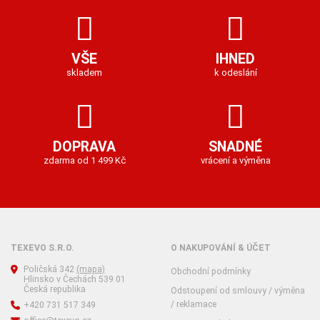
VŠE
IHNED
skladem
k odeslání
DOPRAVA
SNADNÉ
zdarma od 1 499 Kč
vrácení a výměna
TEXEVO S.R.O.
O NAKUPOVÁNÍ & ÚČET
Poličská 342
(mapa)
Obchodní podmínky
Hlinsko v Čechách 539 01
Česká republika
Odstoupení od smlouvy / výměna
/ reklamace
+420 731 517 349