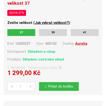
velikost 37
SLEVA 27%
Zvolte velikost (
Jak vybrat velikost?
):
37
39
41
Kód:
12050237
Vzor:
400102
Značka:
Aurelia
Dostupnost:
Skladem e-shop
Prodejny:
Skladem centrální sklad
1 769,00 Kč
předcházející cena
1 299,00 Kč
Počet
Přidat do košíku