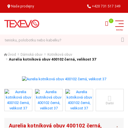
Naše prodejny
+420 731 517 349
Hledat
Úvod
Dámská obuv
Kotníková obuv
Aurelia kotníková obuv 400102 černá, velikost 37
Další
Aurelia kotníková obuv 400102 černá,