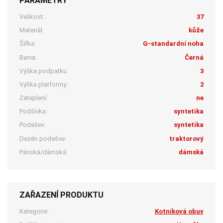
PARAMETRY
Velikost:
37
Materiál:
kůže
Šířka:
G-standardní noha
Barva:
Černá
Výška podpatku:
3
Výška platformy:
2
Zateplení:
ne
Podšívka:
syntetika
Podešev:
syntetika
Dezén podešve:
traktorový
Pánská/dámská:
dámská
ZAŘAZENÍ PRODUKTU
Kategorie:
Kotníková obuv