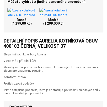
Můžete vybírat z jiného barevného provedení:
Bordó
Modrá
(1 299,00 Kč)
(1 299,00 Kč)
DETAILNÍ POPIS AURELIA KOTNÍKOVÁ OBUV
400102 ČERNÁ, VELIKOST 37
Elegantní kotníkové boty Aurelia.
Vyrobené z přírodní kůže.
Klasický model podzimních a zimních kotníkových bot se šněrováním a
zipem pro snadné nazouvání.
Komfortní stélka.
Protiskluzová podešev.
Mírně zateplená podšívka, která je dostačující po většinu chladných dnů v
našich klimatických podmínkách.