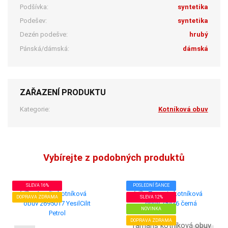
Podšívka:
syntetika
Podešev:
syntetika
Dezén podešve:
hrubý
Pánská/dámská:
dámská
ZAŘAZENÍ PRODUKTU
Kategorie:
Kotníková obuv
Vybírejte z podobných produktů
SLEVA 16%
POSLEDNÍ ŠANCE
DOPRAVA ZDRAMA
SLEVA 12%
NOVINKA
DOPRAVA ZDRAMA
Tamaris kotníková obuv