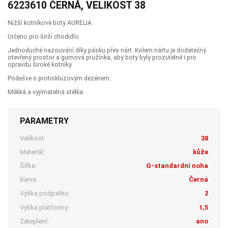
6223610 ČERNÁ, VELIKOST 38
Nižší kotníkové boty AURELIA.
Určeno pro širší chodidlo.
Jednoduché nazouvání díky pásku přes nárt. Kolem nártu je dodatečný
otevřený prostor a gumová pružínka, aby boty byly prozutelné i pro
opravdu široké kotníky.
Podešve s protiskluzovým dezénem.
Měkká a vyjímatelná stélka.
PARAMETRY
Velikost:
38
Materiál:
kůže
Šířka:
G-standardní noha
Barva:
Černá
Výška podpatku:
2
Výška platformy:
1,5
Zateplení:
ano