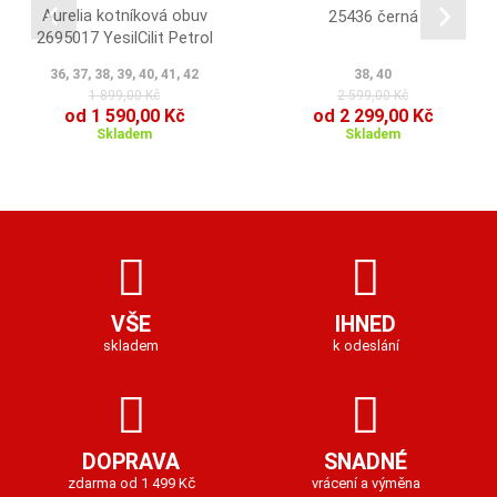
Aurelia kotníková obuv
25436 černá
2695017 YesilCilit Petrol
36, 37, 38, 39, 40, 41, 42
38, 40
1 899,00 Kč
2 599,00 Kč
od 1 590,00 Kč
od 2 299,00 Kč
Skladem
Skladem
VŠE
IHNED
skladem
k odeslání
DOPRAVA
SNADNÉ
zdarma od 1 499 Kč
vrácení a výměna