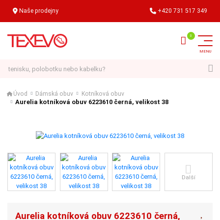
Naše prodejny
+420 731 517 349
Hledat
Úvod
Dámská obuv
Kotníková obuv
Aurelia kotníková obuv 6223610 černá, velikost 38
Další
Aurelia kotníková obuv 6223610 černá,