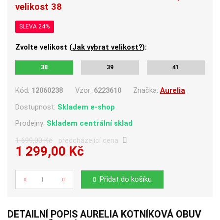
velikost 38
SLEVA 24%
Zvolte velikost (
Jak vybrat velikost?
):
38
39
41
Kód:
12060238
Vzor:
6223610
Značka:
Aurelia
Dostupnost:
Skladem e-shop
Prodejny:
Skladem centrální sklad
1 699,00 Kč
předcházející cena
1 299,00 Kč
Počet
Přidat do košíku
DETAILNÍ POPIS AURELIA KOTNÍKOVÁ OBUV