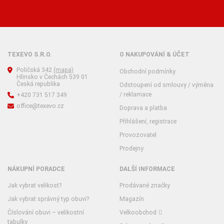
TEXEVO S.R.O.
O NAKUPOVÁNÍ & ÚČET
Poličská 342
(mapa)
Obchodní podmínky
Hlinsko v Čechách 539 01
Česká republika
Odstoupení od smlouvy / výměna
/ reklamace
+420 731 517 349
office@texevo.cz
Doprava a platba
Přihlášení, registrace
Provozovatel
Prodejny
NÁKUPNÍ PORADCE
DALŠÍ INFORMACE
Jak vybrat velikost?
Prodávané značky
Jak vybrat správný typ obuvi?
Magazín
Číslování obuvi – velikostní
Velkoobchod
tabulky