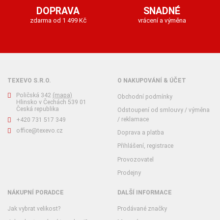
DOPRAVA
SNADNÉ
zdarma od 1 499 Kč
vrácení a výměna
TEXEVO S.R.O.
O NAKUPOVÁNÍ & ÚČET
Poličská 342
(mapa)
Obchodní podmínky
Hlinsko v Čechách 539 01
Česká republika
Odstoupení od smlouvy / výměna
/ reklamace
+420 731 517 349
office@texevo.cz
Doprava a platba
Přihlášení, registrace
Provozovatel
Prodejny
NÁKUPNÍ PORADCE
DALŠÍ INFORMACE
Jak vybrat velikost?
Prodávané značky