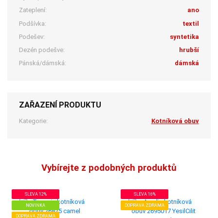
Zateplení:
ano
Podšívka:
textil
Podešev:
syntetika
Dezén podešve:
hrubší
Pánská/dámská:
dámská
ZAŘAZENÍ PRODUKTU
Kategorie:
Kotníková obuv
Vybírejte z podobných produktů
SLEVA 12%
SLEVA 16%
NOVINKA
DOPRAVA ZDRAMA
DOPRAVA ZDRAMA