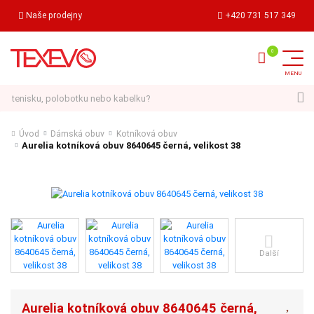
Naše prodejny
+420 731 517 349
Hledat
Úvod
Dámská obuv
Kotníková obuv
Aurelia kotníková obuv 8640645 černá, velikost 38
Další
Aurelia kotníková obuv 8640645 černá,