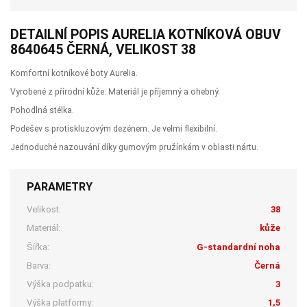
DETAILNÍ POPIS AURELIA KOTNÍKOVÁ OBUV
8640645 ČERNÁ, VELIKOST 38
Komfortní kotníkové boty Aurelia.
Vyrobené z přírodní kůže. Materiál je příjemný a ohebný.
Pohodlná stélka.
Podešev s protiskluzovým dezénem. Je velmi flexibilní.
Jednoduché nazouvání díky gumovým pružínkám v oblasti nártu.
PARAMETRY
Velikost:
38
Materiál:
kůže
Šířka:
G-standardní noha
Barva:
Černá
Výška podpatku:
3
Výška platformy:
1,5