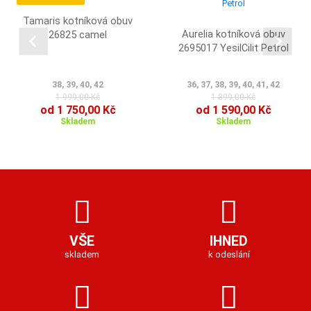
Tamaris kotníková obuv
Aurelia kotníková obuv
26825 camel
2695017 YesilCilit Petrol
38, 39, 40, 42
36, 37, 38, 39, 40, 41, 42
1 999,00 Kč
1 899,00 Kč
od 1 750,00 Kč
od 1 590,00 Kč
Skladem
Skladem
VŠE
IHNED
skladem
k odeslání