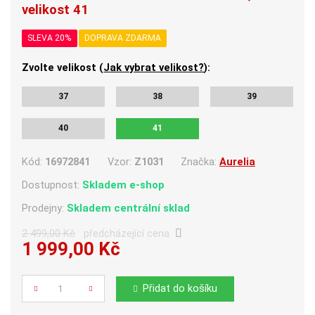
velikost 41
SLEVA 20%
DOPRAVA ZDARMA
Zvolte velikost (
Jak vybrat velikost?
):
37
38
39
40
41
Kód:
16972841
Vzor:
Z1031
Značka:
Aurelia
Dostupnost:
Skladem e-shop
Prodejny:
Skladem centrální sklad
2 499,00 Kč
předcházející cena
1 999,00 Kč
Počet
Přidat do košíku