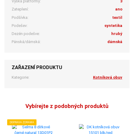
Výška platformy:
3
Zateplení:
ano
Podšívka:
textil
Podešev:
syntetika
Dezén podešve:
hrubý
Pánská/dámská:
dámská
ZAŘAZENÍ PRODUKTU
Kategorie:
Kotníková obuv
Vybírejte z podobných produktů
DOPRAVA ZDRAMA