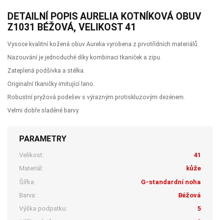
DETAILNÍ POPIS AURELIA KOTNÍKOVÁ OBUV
Z1031 BÉŽOVÁ, VELIKOST 41
Vysoce kvalitní kožená obuv Aurelia vyrobena z prvotřídních materiálů.
Nazouvání je jednoduché díky kombinaci tkaniček a zipu.
Zateplená podšívka a stélka.
Originalní tkaničky imitující lano.
Robustní pryžová podešev s výrazným protiskluzovým dezénem.
Velmi dobře sladěné barvy.
PARAMETRY
Velikost:
41
Materiál:
kůže
Šířka:
G-standardní noha
Barva:
Béžová
Výška podpatku:
5