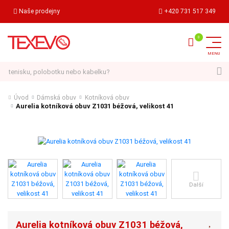
Naše prodejny
+420 731 517 349
Hledat
Úvod
Dámská obuv
Kotníková obuv
Aurelia kotníková obuv Z1031 béžová, velikost 41
Další
Aurelia kotníková obuv Z1031 béžová,