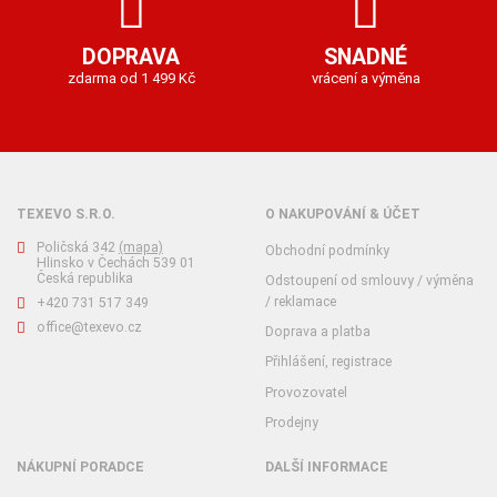
DOPRAVA
SNADNÉ
zdarma od 1 499 Kč
vrácení a výměna
TEXEVO S.R.O.
O NAKUPOVÁNÍ & ÚČET
Poličská 342
(mapa)
Obchodní podmínky
Hlinsko v Čechách 539 01
Česká republika
Odstoupení od smlouvy / výměna
/ reklamace
+420 731 517 349
office@texevo.cz
Doprava a platba
Přihlášení, registrace
Provozovatel
Prodejny
NÁKUPNÍ PORADCE
DALŠÍ INFORMACE