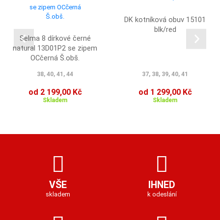
DK kotníková obuv 15101
blk/red
Selma 8 dírkové černé
natural 13D01P2 se zipem
OCčerná Š.obš.
38, 40, 41, 44
37, 38, 39, 40, 41
od 2 199,00 Kč
od 1 299,00 Kč
Skladem
Skladem
VŠE
IHNED
skladem
k odeslání