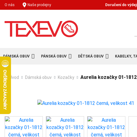
Doručení do výdej
O nás
Naše prodejny
H
DÁMSKÁ OBUV
PÁNSKÁ OBUV
DĚTSKÁ OBUV
KABELKY, T
Aurelia kozačky 01-1812 
Úvod
Dámská obuv
Kozačky