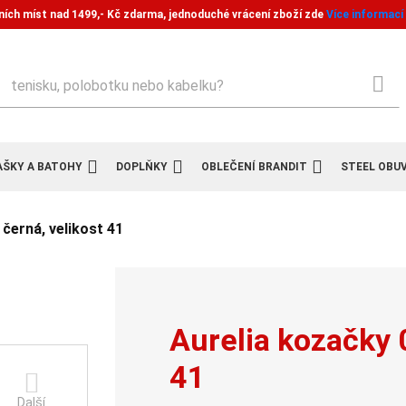
ních míst nad 1499,- Kč zdarma, jednoduché vrácení zboží zde
Více informací
ledat
AŠKY A BATOHY
DOPLŇKY
OBLEČENÍ BRANDIT
STEEL OBU
černá, velikost 41
Aurelia kozačky 
41
Další