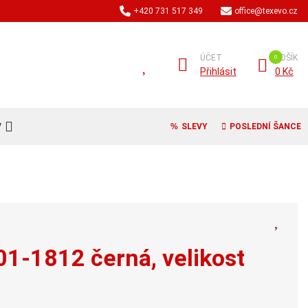
+420 731 517 349
office@texevo.cz
ÚČET
KOŠÍK
Přihlásit
0 Kč
V
SLEVY
POSLEDNÍ ŠANCE
01-1812 černá, velikost