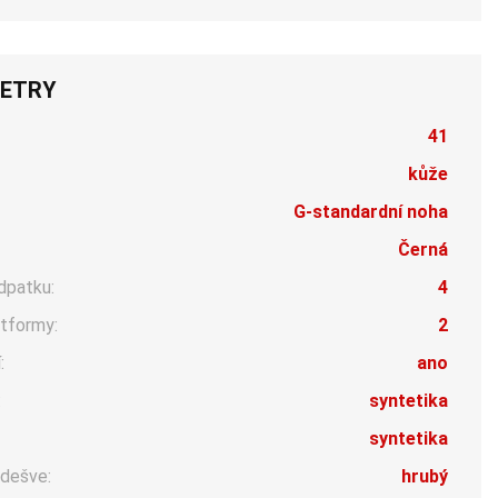
ETRY
41
kůže
G-standardní noha
Černá
dpatku:
4
tformy:
2
:
ano
:
syntetika
syntetika
dešve:
hrubý