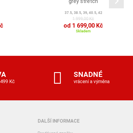
grey stretch
37.5, 38.5, 39, 40.5, 42
1 999,00 Kč
Kč
od 1 699,00 Kč
Skladem
VA
SNADNÉ
 499 Kč
vrácení a výměna
DALŠÍ INFORMACE