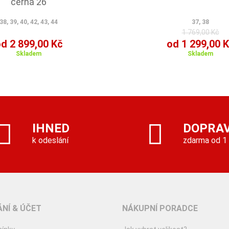
černá 26
38, 39, 40, 42, 43, 44
37, 38
1 769,00 Kč
d 2 899,00 Kč
od 1 299,00 
Skladem
Skladem
IHNED
DOPRA
k odeslání
zdarma od 1
NÍ & ÚČET
NÁKUPNÍ PORADCE