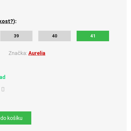
ikost?
):
39
40
41
Značka:
Aurelia
lad
 do košíku