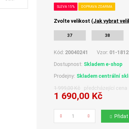
SLEVA 15%
DOPRAVA ZDARMA
Zvolte velikost (
Jak vybrat vel
37
38
Kód:
20040241
Vzor:
01-1812
Dostupnost:
Skladem e-shop
Prodejny:
Skladem centrální sk
1 999,00 Kč
předcházející cena
1 690,00 Kč
Počet
Přidat