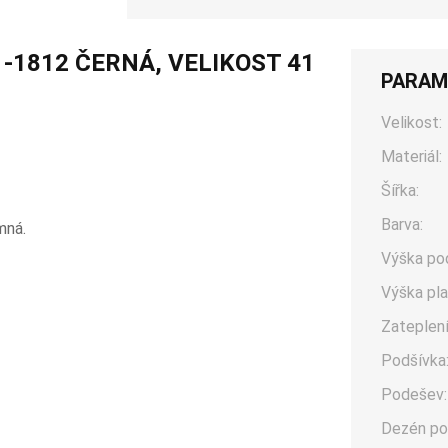
1-1812 ČERNÁ, VELIKOST 41
PARAM
Velikost:
Materiál:
Šířka:
Barva:
mná.
Výška po
Výška pla
Zateplení
Podšívka
Podešev:
Dezén po