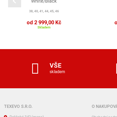
White/Black
38, 40, 41, 44, 45, 46
od 2 999,00 Kč
o
Skladem
VŠE
skladem
TEXEVO S.R.O.
O NAKUPOVÁ