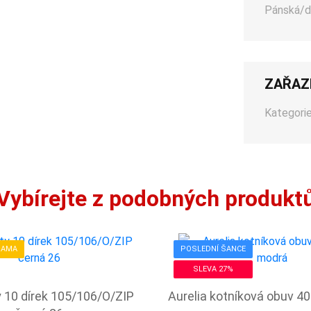
Pánská/d
ZAŘAZ
Kategorie
Vybírejte z podobných produkt
RAMA
POSLEDNÍ ŠANCE
SLEVA 27%
y 10 dírek 105/106/O/ZIP
Aurelia kotníková obuv 4