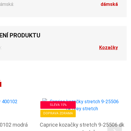
ámská:
dámská
ENÍ PRODUKTU
:
Kozačky
ů
SLEVA 15%
DOPRAVA ZDRAMA
00102 modrá
Caprice kozačky stretch 9-25506 dk