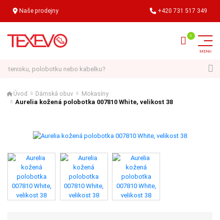
Naše prodejny
+420 731 517 349
Hledat
Úvod
Dámská obuv
Mokasíny
Aurelia kožená polobotka 007810 White, velikost 38