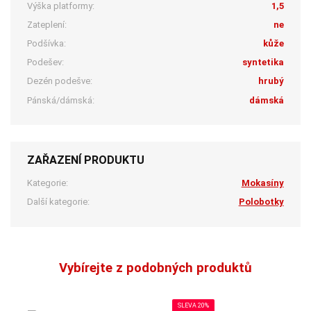
Výška platformy:
1,5
Zateplení:
ne
Podšívka:
kůže
Podešev:
syntetika
Dezén podešve:
hrubý
Pánská/dámská:
dámská
ZAŘAZENÍ PRODUKTU
Kategorie:
Mokasíny
Další kategorie:
Polobotky
Vybírejte z podobných produktů
SLEVA 20%