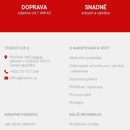
DOPRAVA
SNADNÉ
zdarma od 1 499 Kč
vrácení a výměna
TEXEVO S.R.O.
O NAKUPOVÁNÍ & ÚČET
Poličská 342
(mapa)
Obchodní podmínky
Hlinsko v Čechách 539 01
Česká republika
Odstoupení od smlouvy / výměna
/ reklamace
+420 731 517 349
office@texevo.cz
Doprava a platba
Přihlášení, registrace
Provozovatel
Prodejny
NÁKUPNÍ PORADCE
DALŠÍ INFORMACE
Jak vybrat velikost?
Prodávané značky