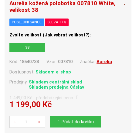
Aurelia kožená polobotka 007810 White,
velikost 38
POSLEDNÍ ŠANCE
SLEVA 17%
Zvolte velikost (
Jak vybrat velikost?
):
38
Kód:
18540738
Vzor:
007810
Značka:
Aurelia
Dostupnost:
Skladem e-shop
Prodejny:
Skladem centrální sklad
Skladem
prodejna Čáslav
1 449,00 Kč
předcházející cena
1 199,00 Kč
Počet
Přidat do košíku