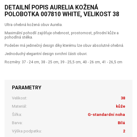
DETAILNÍ POPIS AURELIA KOŽENÁ
POLOBOTKA 007810 WHITE, VELIKOST 38
Ultra ohebná kožená obuv Aurelia.
Maximální pohodlí zajišťuje ohebnost, prostornost, přírodní kůže a
pohodlná stélka.
Podešev má jedinečný design díky kterému lze obuv absolutně ohebná.
Jednoduchý elegantní design svrchní části obuvi.
Rozměry: 37 - 24 cm, 38 - 25 cm, 39 - 25,5 cm, 40 - 26 cm, 41 - 26,5 cm
PARAMETRY
Velikost:
38
Materiál:
kůže
Šířka:
G-standardní noha
Barva:
Bílá
Výška podpatku:
2