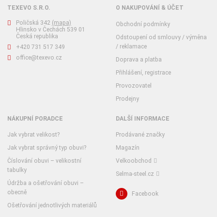
TEXEVO S.R.O.
O NAKUPOVÁNÍ & ÚČET
Poličská 342
(mapa)
Obchodní podmínky
Hlinsko v Čechách 539 01
Česká republika
Odstoupení od smlouvy / výměna
/ reklamace
+420 731 517 349
office@texevo.cz
Doprava a platba
Přihlášení, registrace
Provozovatel
Prodejny
NÁKUPNÍ PORADCE
DALŠÍ INFORMACE
Jak vybrat velikost?
Prodávané značky
Jak vybrat správný typ obuvi?
Magazín
Číslování obuvi – velikostní
Velkoobchod
tabulky
Selma-steel.cz
Údržba a ošetřování obuvi –
obecně
Facebook
Ošetřování jednotlivých materiálů