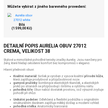
Můžete vybírat z jiného barevného provedení:
Bílá
(1 599,00 Kč)
DETAILNÍ POPIS AURELIA OBUV 27012
CREMA, VELIKOST 38
Stylové a mimořádné pohodlné tenisky značky Aurelia. Jsou navrženy pro
ženy, které hledají celodenní komfort bez kompromisů v eleganci.
Hlavní přednosti obuvi:
Kvalitní materiál:
Svršek je vyroben z vysoce kvalitní
přírodní kůže
,
která zajišťuje prodyšnost a přizpůsobivost noze.
gumové pružinky:
kombinace elastických tkaniček, a elastických
prvků po stranách se přizpůsobují i širšímu a vyššímu nártu
pohodlná šíře:
Obuv nabízí dostatek prostoru, což výrazně zvyšuje
pohodlí při chůzi.
Unikátní podešev:
Odlehčená a flexibilní podrážka s originálním
strukturálním dezénem zajišťuje měkký došlap a moderní vzhled.
pohodlná stélka:
Anatomicky tvarovaná