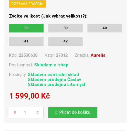
DOPRAVA ZDARMA
Zvolte velikost (
Jak vybrat velikost?
):
38
39
40
41
42
Kód:
22530638
Vzor:
27012
Značka:
Aurelia
Dostupnost:
Skladem e-shop
Prodejny:
Skladem centrální sklad
Skladem
prodejna Čáslav
Skladem
prodejna Litomyšl
1 599,00 Kč
Počet
Přidat do košíku