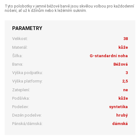
Tyto polobotky v jemné béžové barvě jsou skvělou volbou pro každodenní
nošení, ať už k džínům nebo k ležérním sukním.
PARAMETRY
Velikost:
38
Materiál:
kůže
Šířka:
G-standardní noha
Barva:
Béžová
Výška podpatku:
3
Výška platformy:
2,5
Zateplení:
ne
Podšívka:
kůže
Podešev:
syntetika
Dezén podešve:
hrubý
Pánská/dámská:
dámská