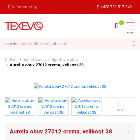
Naše prodejny
+420 731 517 349
Hledat
Úvod
Dámská obuv
Sportovní obuv
Aurelia obuv 27012 crema, velikost 38
Další
Aurelia obuv 27012 crema, velikost 38