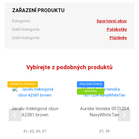
ZAŘAZENÍ PRODUKTU
Kategorie:
Sportovní obuv
Další kategorie:
Polobotky
Další kategorie:
Plátěnky
Vybírejte z podobných produktů
DOPRAVA ZDRAMA
POSLEDNÍ ŠANCE
NOVINKA
Jacalu trekingová obuv
Aurelia teniska 0071204
A2381 brown
NavyWhiteTan
41, 42, 43, 47
37, 39