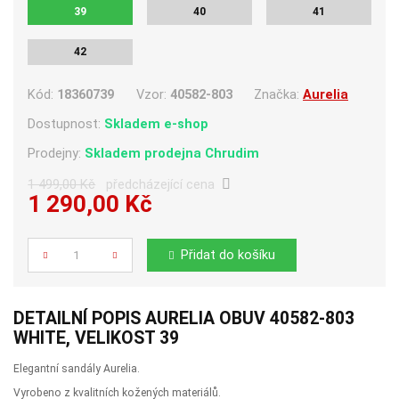
39
40
41
42
Kód:
18360739
Vzor:
40582-803
Značka:
Aurelia
Dostupnost:
Skladem e-shop
Prodejny:
Skladem
prodejna Chrudim
1 499,00 Kč
předcházející cena
1 290,00 Kč
Počet
Přidat do košíku
DETAILNÍ POPIS AURELIA OBUV 40582-803
WHITE, VELIKOST 39
Elegantní sandály Aurelia.
Vyrobeno z kvalitních kožených materiálů.