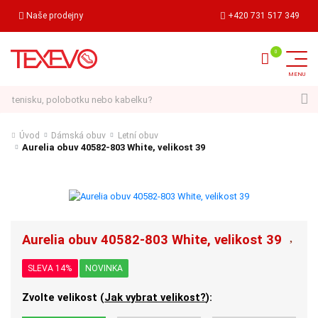
Naše prodejny
+420 731 517 349
Hledat
Úvod
Dámská obuv
Letní obuv
Aurelia obuv 40582-803 White, velikost 39
Aurelia obuv 40582-803 White, velikost 39
SLEVA 14%
NOVINKA
Zvolte velikost (
Jak vybrat velikost?
):