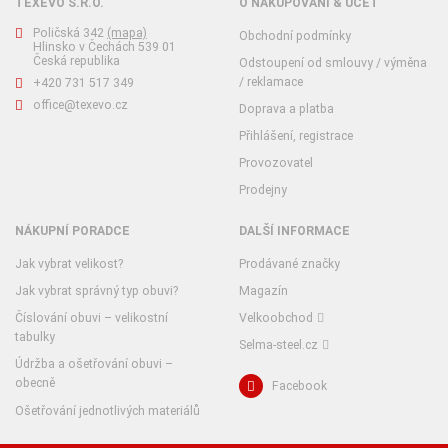
TEXEVO S.R.O.
O NAKUPOVÁNÍ & ÚČET
Poličská 342
(mapa)
Obchodní podmínky
Hlinsko v Čechách 539 01
Česká republika
Odstoupení od smlouvy / výměna
/ reklamace
+420 731 517 349
office@texevo.cz
Doprava a platba
Přihlášení, registrace
Provozovatel
Prodejny
NÁKUPNÍ PORADCE
DALŠÍ INFORMACE
Jak vybrat velikost?
Prodávané značky
Jak vybrat správný typ obuvi?
Magazín
Číslování obuvi – velikostní
Velkoobchod
tabulky
Selma-steel.cz
Údržba a ošetřování obuvi –
obecně
Facebook
Ošetřování jednotlivých materiálů