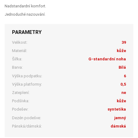
Nadstandardní komfort.
Jednoduché nazouvání.
PARAMETRY
Velikost:
39
Materiál:
kůže
Šířka:
G-standardní noha
Barva:
Bílá
Výška podpatku:
6
Výška platformy:
0,5
Zateplení:
ne
Podšívka:
kůže
Podešev:
syntetika
Dezén podešve:
jemný
Pánská/dámská:
dámská