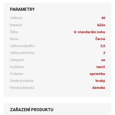
PARAMETRY
Velikost:
40
Materiál:
kůže
Šířka:
G-standardní noha
Barva:
Černá
Výška podpatku:
3,5
Výška platformy:
2
Zateplení:
ne
Podšívka:
textil
Podešev:
syntetika
Dezén podešve:
hrubý
Pánská/dámská:
dámská
ZAŘAZENÍ PRODUKTU