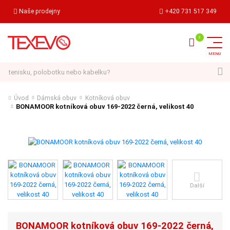
Naše prodejny
+420 731 517 349
Hledat
Úvod
Dámská obuv
Kotníková obuv
BONAMOOR kotníková obuv 169-2022 černá, velikost 40
Další
BONAMOOR kotníková obuv 169-2022 černá,