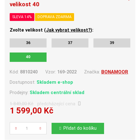
velikost 40
SLEVA 14%
DOPRAVA ZDARMA
Zvolte velikost (
Jak vybrat velikost?
):
36
37
39
40
Kód:
8810240
Vzor:
169-2022
Značka:
BONAMOOR
Dostupnost:
Skladem e-shop
Prodejny:
Skladem centrální sklad
1 849,00 Kč
předcházející cena
1 599,00 Kč
Počet
Přidat do košíku