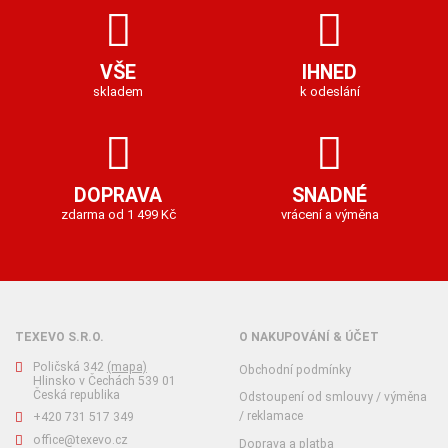
VŠE
IHNED
skladem
k odeslání
DOPRAVA
SNADNÉ
zdarma od 1 499 Kč
vrácení a výměna
TEXEVO S.R.O.
O NAKUPOVÁNÍ & ÚČET
Poličská 342
(mapa)
Obchodní podmínky
Hlinsko v Čechách 539 01
Česká republika
Odstoupení od smlouvy / výměna
/ reklamace
+420 731 517 349
office@texevo.cz
Doprava a platba