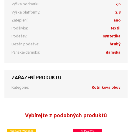
Výška podpatku:
7,5
Výška platformy:
2,8
Zateplení:
ano
Podšívka:
textil
Podešev:
syntetika
Dezén podešve:
hrubý
Pánská/dámská:
dámská
ZAŘAZENÍ PRODUKTU
Kategorie:
Kotníková obuv
Vybírejte z podobných produktů
DOPRAVA ZDRAMA
SLEVA 20%