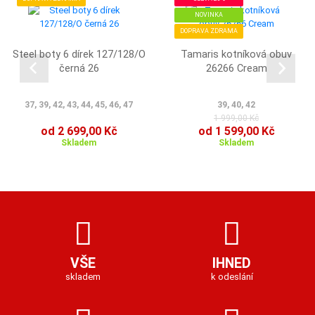
NOVINKA
DOPRAVA ZDRAMA
Steel boty 6 dírek 127/128/O
Tamaris kotníková obuv
černá 26
26266 Cream
37, 39, 42, 43, 44, 45, 46, 47
39, 40, 42
1 999,00 Kč
od 2 699,00 Kč
od 1 599,00 Kč
Skladem
Skladem
VŠE
IHNED
skladem
k odeslání