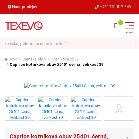
Naše prodejny
+420 731 517 349
Hledat
Úvod
Dámská obuv
Kotníková obuv
Caprice kotníková obuv 25401 černá, velikost 39
Další
Caprice kotníková obuv 25401 černá,