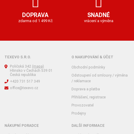
DOPRAVA
SNADNÉ
zdarma od 1 499 Kč
vrácení a výměna
TEXEVO S.R.O.
O NAKUPOVÁNÍ & ÚČET
Poličská 342
(mapa)
Obchodní podmínky
Hlinsko v Čechách 539 01
Česká republika
Odstoupení od smlouvy / výměna
/ reklamace
+420 731 517 349
office@texevo.cz
Doprava a platba
Přihlášení, registrace
Provozovatel
Prodejny
NÁKUPNÍ PORADCE
DALŠÍ INFORMACE