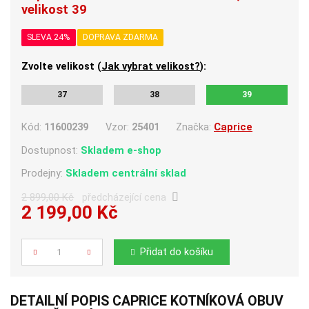
velikost 39
SLEVA 24%
DOPRAVA ZDARMA
Zvolte velikost (
Jak vybrat velikost?
):
37
38
39
Kód:
11600239
Vzor:
25401
Značka:
Caprice
Dostupnost:
Skladem e-shop
Prodejny:
Skladem centrální sklad
2 899,00 Kč
předcházející cena
2 199,00 Kč
Počet
Přidat do košíku
DETAILNÍ POPIS CAPRICE KOTNÍKOVÁ OBUV