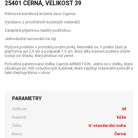
25401 ČERNÁ, VELIKOST 39
Prémiová kotníková kožená obuv Caprice.
Vyrobeno z prvotřídních kožených materiálů.
Zateplené příjemnou textilní podšívkou.
Jednoduché nazouvání na zip.
Pryžová podešev s protiskluzovými prvky. Nesmeká se. V přední části je
platforma asi 2,5 cm a podpatek 7,5 cm. Boty díky masivní podešvi dobře
izolují od chladu, který přichazí od země.
Pohodlná patentovaná stélka Caprice AIRMOTION. Jedná se o stélku, která
obsahuje asi 300 vzduchových bublinek, které zajišťují maximální pohodlí a
také zlepšuje klima v obuvi.
PARAMETRY
Velikost:
39
Materiál:
kůže
Šířka:
G-standardní noha
Barva:
Černá