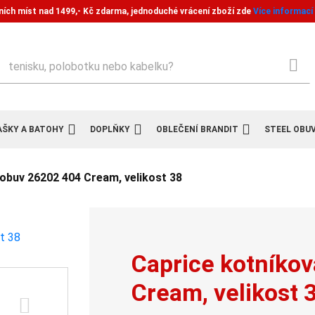
ních míst nad 1499,- Kč zdarma, jednoduché vrácení zboží zde
Více informací
ledat
AŠKY A BATOHY
DOPLŇKY
OBLEČENÍ BRANDIT
STEEL OBU
obuv 26202 404 Cream, velikost 38
Caprice kotníko
Cream, velikost 