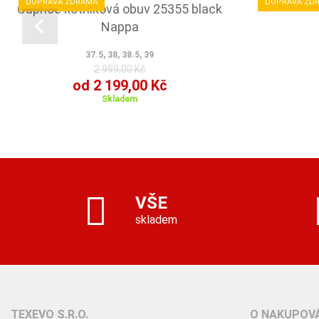
DOPRAVA ZDRAMA
DOPRAVA ZD
Caprice kotníková obuv 25355 black
Nappa
37.5, 38, 38.5, 39
2 999,00 Kč
od 2 199,00 Kč
Skladem
VŠE
skladem
TEXEVO S.R.O.
O NAKUPOVÁ