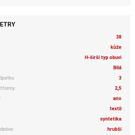
ETRY
38
kůže
H-širší typ obuvi
Bílá
dpatku:
3
tformy:
2,5
:
ano
:
textil
syntetika
dešve:
hrubší