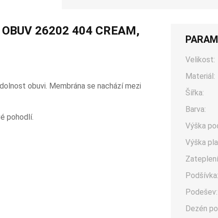
 OBUV 26202 404 CREAM,
PARAM
Velikost:
Materiál:
odolnost obuvi. Membrána se nachází mezi
Šířka:
Barva:
é pohodlí.
Výška po
Výška pla
Zateplení
Podšívka
Podešev:
Dezén po