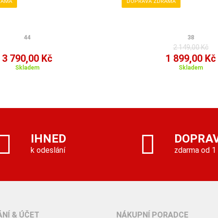
RAMA
DOPRAVA ZDRAMA
44
38
2 149,00 Kč
3 790,00 Kč
1 899,00 Kč
Skladem
Skladem
IHNED
DOPRA
k odeslání
zdarma od 1
NÍ & ÚČET
NÁKUPNÍ PORADCE