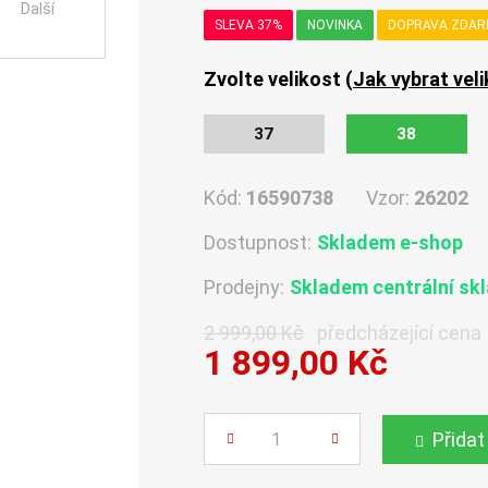
Další
SLEVA 37%
NOVINKA
DOPRAVA ZDA
Zvolte velikost (
Jak vybrat vel
37
38
Kód:
16590738
Vzor:
26202
Dostupnost:
Skladem e-shop
Prodejny:
Skladem centrální sk
2 999,00 Kč
předcházející cena
1 899,00 Kč
Počet
Přidat