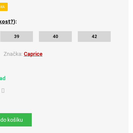
RMA
ikost?
):
39
40
42
Značka:
Caprice
lad
 do košíku