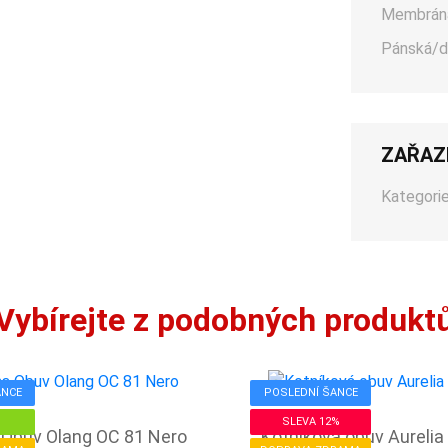
Membrán
Pánská/d
ZAŘAZ
Kategorie
Vybírejte z podobných produkt
ANCE
POSLEDNÍ ŠANCE
SLEVA 12%
Obuv Olang OC 81 Nero
Kotníková obuv Aurelia