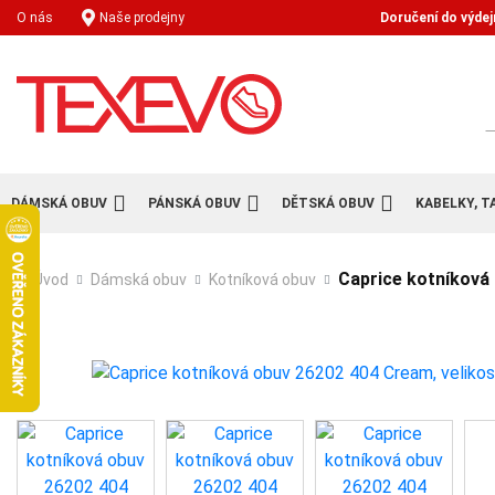
Doručení do výdej
O nás
Naše prodejny
H
DÁMSKÁ OBUV
PÁNSKÁ OBUV
DĚTSKÁ OBUV
KABELKY, T
Caprice kotníková 
Úvod
Dámská obuv
Kotníková obuv