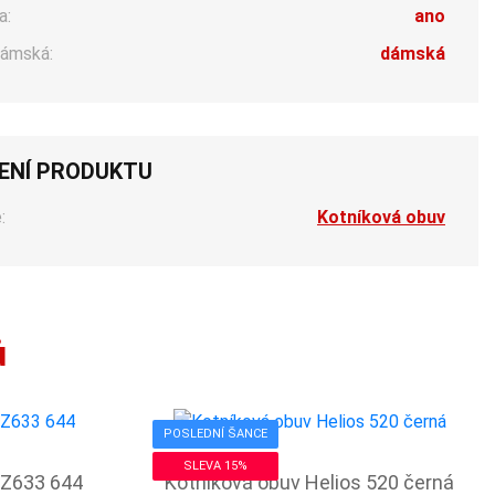
a:
ano
ámská:
dámská
ENÍ PRODUKTU
:
Kotníková obuv
ů
POSLEDNÍ ŠANCE
SLEVA 15%
 Z633 644
Kotníková obuv Helios 520 černá