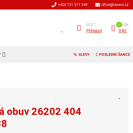
+420 731 517 349
office@texevo.cz
ÚČET
KOŠÍK
Přihlásit
0 Kč
V
SLEVY
POSLEDNÍ ŠANCE
vá obuv 26202 404
38