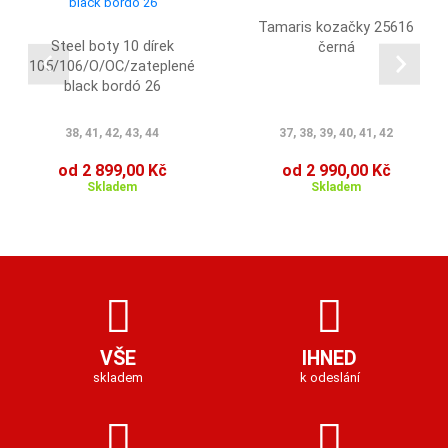
Tamaris kozačky 25616
Steel boty 10 dírek
černá
105/106/O/OC/zateplené
black bordó 26
38, 41, 42, 43, 44
37, 38, 39, 40, 41, 42
od 2 899,00 Kč
od 2 990,00 Kč
Skladem
Skladem
VŠE
IHNED
skladem
k odeslání