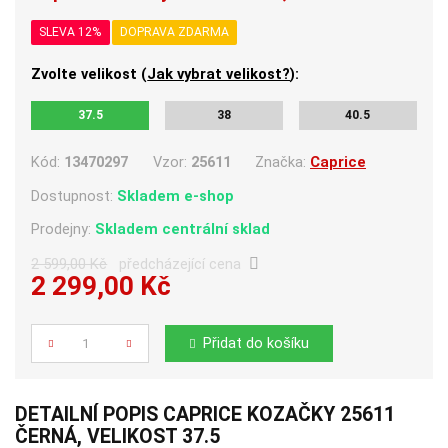
SLEVA 12%
DOPRAVA ZDARMA
Zvolte velikost (
Jak vybrat velikost?
):
37.5
38
40.5
Kód:
13470297
Vzor:
25611
Značka:
Caprice
Dostupnost:
Skladem e-shop
Prodejny:
Skladem centrální sklad
2 599,00 Kč
předcházející cena
2 299,00 Kč
Počet
Přidat do košíku
DETAILNÍ POPIS CAPRICE KOZAČKY 25611
ČERNÁ, VELIKOST 37.5