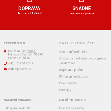
DOPRAVA
SNADNÉ
zdarma od 1 499 Kč
vrácení a výměna
TEXEVO S.R.O.
O NAKUPOVÁNÍ & ÚČET
Poličská 342
(mapa)
Obchodní podmínky
Hlinsko v Čechách 539 01
Česká republika
Odstoupení od smlouvy / výměna
/ reklamace
+420 731 517 349
office@texevo.cz
Doprava a platba
Přihlášení, registrace
Provozovatel
Prodejny
NÁKUPNÍ PORADCE
DALŠÍ INFORMACE
Jak vybrat velikost?
Prodávané značky