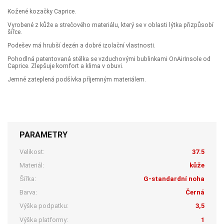
Kožené kozačky Caprice.
Vyrobené z kůže a strečového materiálu, který se v oblasti lýtka přizpůsobí
šířce.
Podešev má hrubší dezén a dobré izolační vlastnosti.
Pohodlná patentovaná stélka se vzduchovými bublinkami OnAirInsole od
Caprice. Zlepšuje komfort a klima v obuvi.
Jemně zateplená podšívka příjemným materiálem.
PARAMETRY
Velikost:
37.5
Materiál:
kůže
Šířka:
G-standardní noha
Barva:
Černá
Výška podpatku:
3,5
Výška platformy:
1