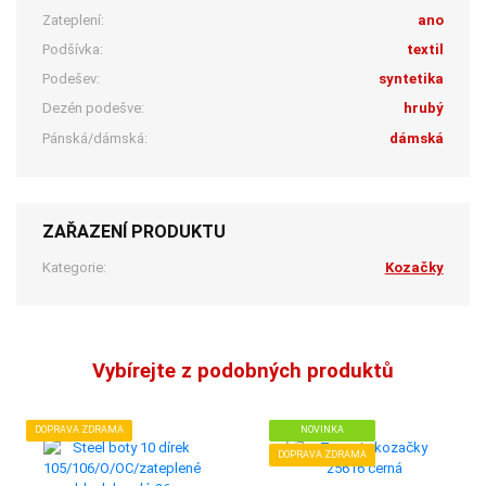
Zateplení:
ano
Podšívka:
textil
Podešev:
syntetika
Dezén podešve:
hrubý
Pánská/dámská:
dámská
ZAŘAZENÍ PRODUKTU
Kategorie:
Kozačky
Vybírejte z podobných produktů
DOPRAVA ZDRAMA
NOVINKA
DOPRAVA ZDRAMA