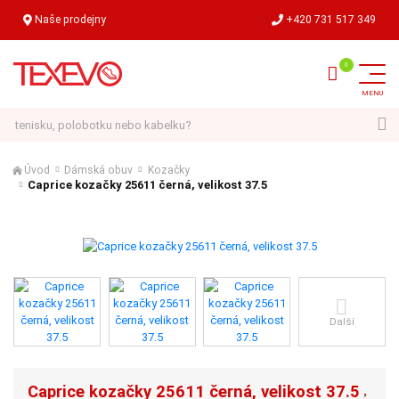
Naše prodejny
+420 731 517 349
Hledat
Úvod
Dámská obuv
Kozačky
Caprice kozačky 25611 černá, velikost 37.5
Další
Caprice kozačky 25611 černá, velikost 37.5