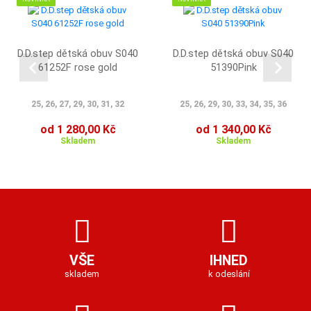
D.D.step dětská obuv S040
D.D.step dětská obuv S040
61252F rose gold
51390Pink
25, 26, 27, 29, 30, 31, 32
25, 26, 29, 30, 33, 34, 35, 36
od 1 280,00 Kč
od 1 340,00 Kč
Skladem
Skladem
VŠE
IHNED
skladem
k odeslání