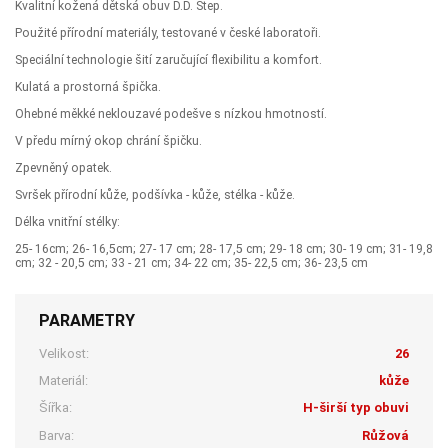
Kvalitní kožená dětská obuv D.D. Step.
Použité přírodní materiály, testované v české laboratoři.
Speciální technologie šití zaručující flexibilitu a komfort.
Kulatá a prostorná špička.
Ohebné měkké neklouzavé podešve s nízkou hmotností.
V předu mírný okop chrání špičku.
Zpevněný opatek.
Svršek přírodní kůže, podšívka - kůže, stélka - kůže.
Délka vnitřní stélky:
25- 16cm; 26- 16,5cm; 27- 17 cm; 28- 17,5 cm; 29- 18 cm; 30- 19 cm; 31- 19,8
cm; 32 - 20,5 cm; 33 - 21 cm; 34- 22 cm; 35- 22,5 cm; 36- 23,5 cm
PARAMETRY
Velikost:
26
Materiál:
kůže
Šířka:
H-širší typ obuvi
Barva:
Růžová