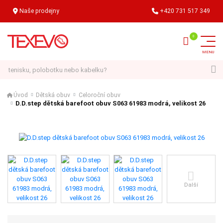
Naše prodejny
+420 731 517 349
Hledat
Úvod
Dětská obuv
Celoroční obuv
D.D.step dětská barefoot obuv S063 61983 modrá, velikost 26
Další