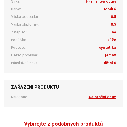
Šířka:
H-širší typ obuvi
Barva:
Modrá
Výška podpatku:
0,5
Výška platformy:
0,5
Zateplení:
ne
Podšívka:
kůže
Podešev:
syntetika
Dezén podešve:
jemný
Pánská/dámská:
dětská
ZAŘAZENÍ PRODUKTU
Kategorie:
Celoroční obuv
Vybírejte z podobných produktů