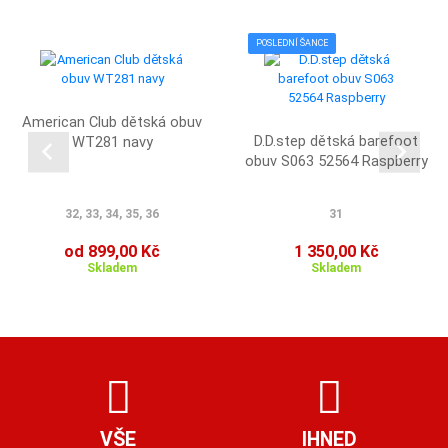
POSLEDNÍ ŠANCE
American Club dětská obuv
D.D.step dětská barefoot
WT281 navy
obuv S063 52564 Raspberry
32, 33, 34, 35, 36
31
od 899,00 Kč
1 350,00 Kč
Skladem
Skladem
VŠE
IHNED