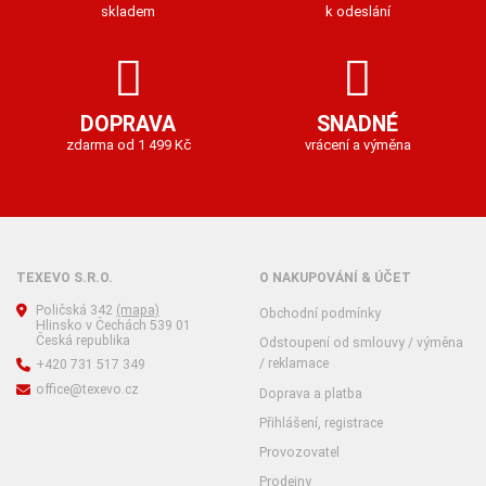
skladem
k odeslání
DOPRAVA
SNADNÉ
zdarma od 1 499 Kč
vrácení a výměna
TEXEVO S.R.O.
O NAKUPOVÁNÍ & ÚČET
Poličská 342
(mapa)
Obchodní podmínky
Hlinsko v Čechách 539 01
Česká republika
Odstoupení od smlouvy / výměna
/ reklamace
+420 731 517 349
office@texevo.cz
Doprava a platba
Přihlášení, registrace
Provozovatel
Prodejny