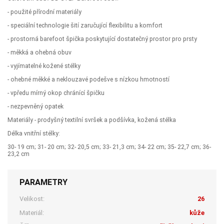
- použité přírodní materiály
- speciální technologie šití zaručující flexibilitu a komfort
- prostorná barefoot špička poskytující dostatečný prostor pro prsty
- měkká a ohebná obuv
- vyjímatelné kožené stélky
- ohebné měkké a neklouzavé podešve s nízkou hmotností
- vpředu mírný okop chránící špičku
- nezpevněný opatek
Materiály - prodyšný textilní svršek a podšívka, kožená stélka
Délka vnitřní stélky:
30- 19 cm; 31- 20 cm; 32- 20,5 cm; 33- 21,3 cm; 34- 22 cm; 35- 22,7 cm; 36-
23,2 cm
PARAMETRY
Velikost:
26
Materiál:
kůže