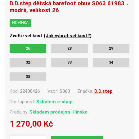
D.D.step dětská barefoot obuv S063 61983
modrá, velikost 26
NOVINKA
Zvolte velikost (
Jak vybrat velikost?
):
26
28
29
32
33
34
35
Kód:
22400426
Vzor:
S063
Značka:
D.D.step
Dostupnost:
Skladem e-shop
Prodejny:
Skladem
prodejna Hlinsko
1 270,00 Kč
Počet