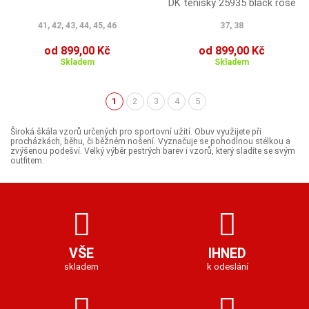
DK tenisky 25935 black rose
41, 42, 43, 44, 45, 46
37, 38
od 899,00 Kč
od 899,00 Kč
Skladem
Skladem
1
2
3
4
5
(aktuální)
Široká škála vzorů určených pro sportovní užití. Obuv využijete při
procházkách, běhu, či běžném nošení. Vyznačuje se pohodlnou stélkou a
zvýšenou podešví. Velký výběr pestrých barev i vzorů, který sladíte se svým
outfitem.
VŠE
IHNED
skladem
k odeslání