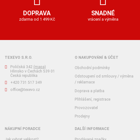
DOPRAVA
SNADNÉ
zdarma od 1 499 Kč
vrácení a výměna
TEXEVO S.R.O.
O NAKUPOVÁNÍ & ÚČET
Poličská 342
(mapa)
Obchodní podmínky
Hlinsko v Čechách 539 01
Česká republika
Odstoupení od smlouvy / výměna
/ reklamace
+420 731 517 349
office@texevo.cz
Doprava a platba
Přihlášení, registrace
Provozovatel
Prodejny
NÁKUPNÍ PORADCE
DALŠÍ INFORMACE
Jak vybrat velikost?
Prodávané značky