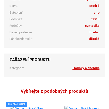
Barva:
Modrá
Zateplení:
ano
Podšívka:
textil
Podešev:
syntetika
Dezén podešve:
hrubší
Pánská/dámská:
dětská
ZAŘAZENÍ PRODUKTU
Kategorie:
Holínky a sněhule
Vybírejte z podobných produktů
POSLEDNÍ ŠANCE