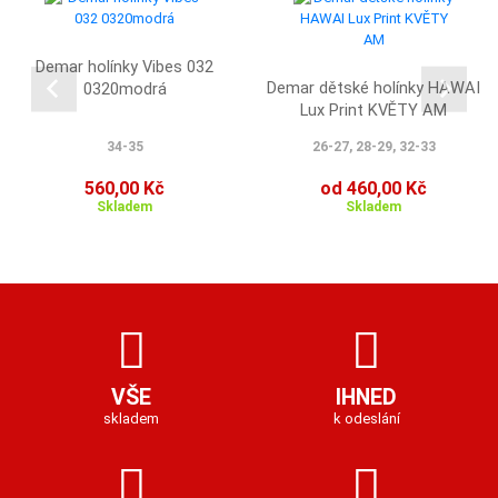
Demar holínky Vibes 032
Demar dětské holínky HAWAI
0320modrá
Lux Print KVĚTY AM
34-35
26-27, 28-29, 32-33
560,00 Kč
od 460,00 Kč
Skladem
Skladem
VŠE
IHNED
skladem
k odeslání