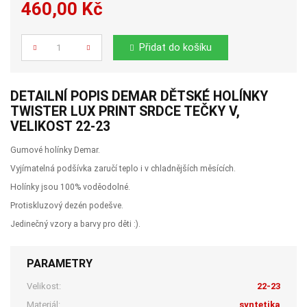
460,00 Kč
Počet
Přidat do košíku
DETAILNÍ POPIS DEMAR DĚTSKÉ HOLÍNKY
TWISTER LUX PRINT SRDCE TEČKY V,
VELIKOST 22-23
Gumové holínky Demar.
Vyjímatelná podšívka zaručí teplo i v chladnějších měsících.
Holínky jsou 100% voděodolné.
Protiskluzový dezén podešve.
Jedinečný vzory a barvy pro děti :).
PARAMETRY
Velikost:
22-23
Materiál:
syntetika