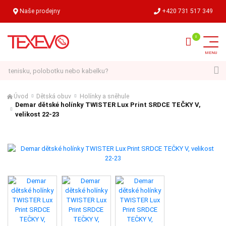
Naše prodejny
+420 731 517 349
Hledat
Úvod
Dětská obuv
Holínky a sněhule
Demar dětské holínky TWISTER Lux Print SRDCE TEČKY V,
velikost 22-23