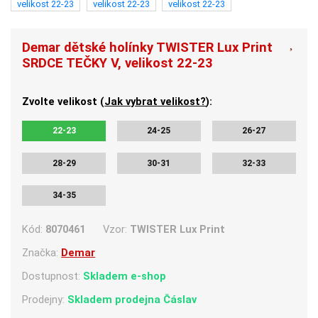
Demar dětské holínky TWISTER Lux Print
SRDCE TEČKY V, velikost 22-23
Zvolte velikost (
Jak vybrat velikost?
):
22-23
24-25
26-27
28-29
30-31
32-33
34-35
Kód:
8070461
Vzor:
TWISTER Lux Print
Značka:
Demar
Dostupnost:
Skladem e-shop
Prodejny:
Skladem
prodejna Čáslav