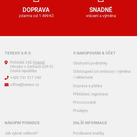
DOPRAVA
SNADNÉ
zdarma od 1 499 Kč
vrácení a výměna
TEXEVO S.R.O.
O NAKUPOVÁNÍ & ÚČET
Poličská 342
(mapa)
Obchodní podmínky
Hlinsko v Čechách 539 01
Česká republika
Odstoupení od smlouvy / výměna
/ reklamace
+420 731 517 349
office@texevo.cz
Doprava a platba
Přihlášení, registrace
Provozovatel
Prodejny
NÁKUPNÍ PORADCE
DALŠÍ INFORMACE
Jak vybrat velikost?
Prodávané značky