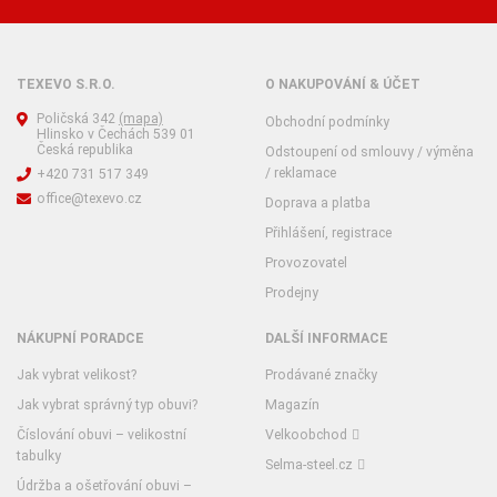
TEXEVO S.R.O.
O NAKUPOVÁNÍ & ÚČET
Poličská 342
(mapa)
Obchodní podmínky
Hlinsko v Čechách 539 01
Česká republika
Odstoupení od smlouvy / výměna
/ reklamace
+420 731 517 349
office@texevo.cz
Doprava a platba
Přihlášení, registrace
Provozovatel
Prodejny
NÁKUPNÍ PORADCE
DALŠÍ INFORMACE
Jak vybrat velikost?
Prodávané značky
Jak vybrat správný typ obuvi?
Magazín
Číslování obuvi – velikostní
Velkoobchod
tabulky
Selma-steel.cz
Údržba a ošetřování obuvi –