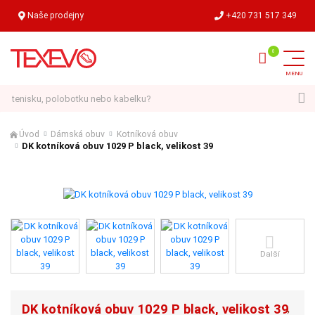
Naše prodejny
+420 731 517 349
Hledat
Úvod
Dámská obuv
Kotníková obuv
DK kotníková obuv 1029 P black, velikost 39
Další
DK kotníková obuv 1029 P black, velikost 39