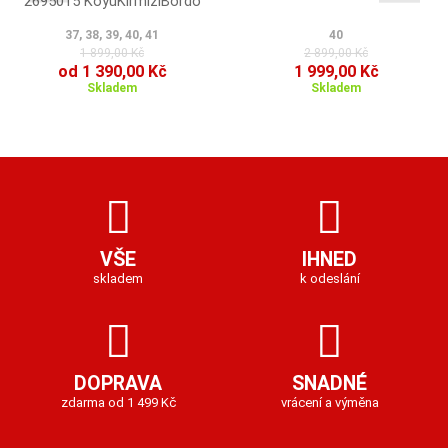
2695015 KoyuKirmiziBordo
37, 38, 39, 40, 41
40
1 899,00 Kč
2 899,00 Kč
od 1 390,00 Kč
1 999,00 Kč
Skladem
Skladem
VŠE
IHNED
skladem
k odeslání
DOPRAVA
SNADNÉ
zdarma od 1 499 Kč
vrácení a výměna