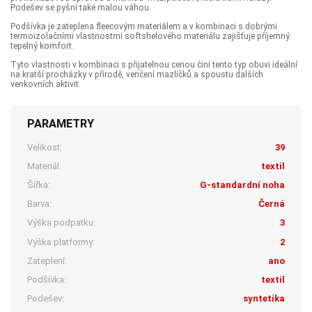
Podešev se pyšní také malou váhou.
Podšívka je zateplena fleecovým materiálem a v kombinaci s dobrými
termoizolačními vlastnostmi softshelového materiálu zajišťuje příjemný
tepelný komfort.
Tyto vlastnosti v kombinaci s přijatelnou cenou činí tento typ obuvi ideální
na kratší procházky v přírodě, venčení mazlíčků a spoustu dalších
venkovních aktivit.
PARAMETRY
Velikost:
39
Materiál:
textil
Šířka:
G-standardní noha
Barva:
Černá
Výška podpatku:
3
Výška platformy:
2
Zateplení:
ano
Podšívka:
textil
Podešev:
syntetika