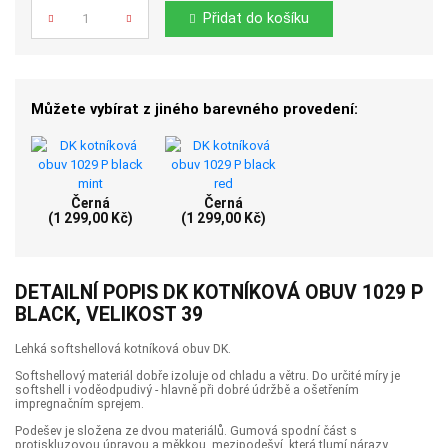
Počet
Přidat do košíku
Můžete vybírat z jiného barevného provedení:
Černá
Černá
(1 299,00 Kč)
(1 299,00 Kč)
DETAILNÍ POPIS DK KOTNÍKOVÁ OBUV 1029 P
BLACK, VELIKOST 39
Lehká softshellová kotníková obuv DK.
Softshellový materiál dobře izoluje od chladu a větru. Do určité míry je
softshell i voděodpudivý - hlavně při dobré údržbě a ošetřením
impregnačním sprejem.
Podešev je složena ze dvou materiálů. Gumová spodní část s
protiskluzovou úpravou a měkkou mezipodešví, která tlumí nárazy.