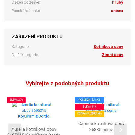
Dezén podešve:
hrubý
Pánská/dámská:
unisex
ZAŘAZENÍ PRODUKTU
Kategorie:
Kotníková obuv
Další kategorie:
Zimní obuv
Vybírejte z podobných produktů
SLEVA 27%
POSLEDNÍ ŠANCE
SLEVA 31%
DOPRAVA ZDRAMA
Caprice kotníková obuv
Aurelia kotníková obuv
25335 černá