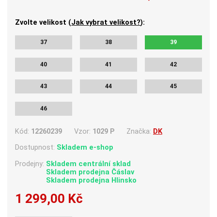
Zvolte velikost (
Jak vybrat velikost?
):
37
38
39
40
41
42
43
44
45
46
Kód:
12260239
Vzor:
1029 P
Značka:
DK
Dostupnost:
Skladem e-shop
Prodejny:
Skladem centrální sklad
Skladem
prodejna Čáslav
Skladem
prodejna Hlinsko
1 299,00 Kč