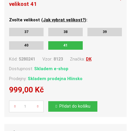
velikost 41
Zvolte velikost (
Jak vybrat velikost?
):
37
38
39
40
41
Kód:
5280241
Vzor:
8123
Značka:
DK
Dostupnost:
Skladem e-shop
Prodejny:
Skladem
prodejna Hlinsko
999,00 Kč
Počet
Přidat do košíku