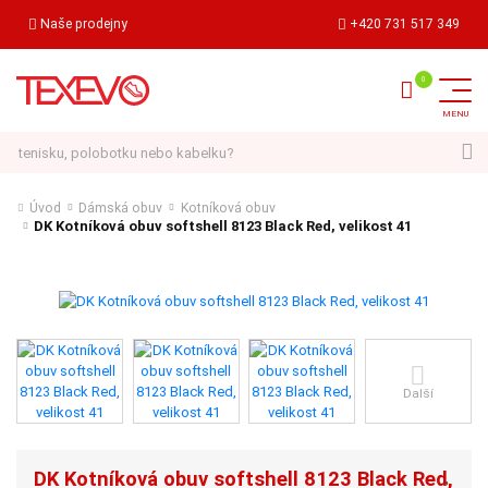
Naše prodejny
+420 731 517 349
Hledat
Úvod
Dámská obuv
Kotníková obuv
DK Kotníková obuv softshell 8123 Black Red, velikost 41
Další
DK Kotníková obuv softshell 8123 Black Red,