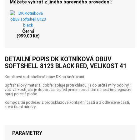
Můžete vybírat z jiného barevného provedení:
Černá
(999,00 Kč)
DETAILNÍ POPIS DK KOTNÍKOVÁ OBUV
SOFTSHELL 8123 BLACK RED, VELIKOST 41
Kotníková softshellová obuv DK na šněrování.
Softshellový materiál dobře izoluje proti chladu, je do určité míry odolný i
vůči vlhkosti, ale je doporučené před prvním použitím nanést impregnační
sprej po celé ploše.
Kompozitní podešev z protiskluzové kontaktní části a z odlehčené části,
která tlumí nárazy.
PARAMETRY