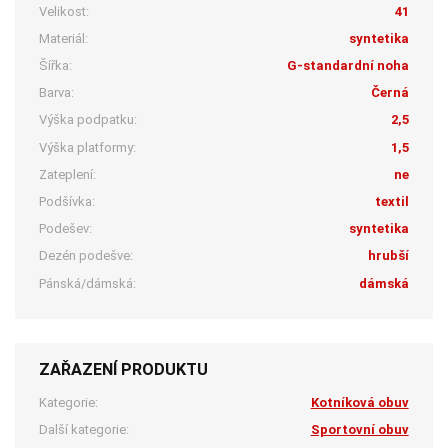
Velikost:
41
Materiál:
syntetika
Šířka:
G-standardní noha
Barva:
Černá
Výška podpatku:
2,5
Výška platformy:
1,5
Zateplení:
ne
Podšívka:
textil
Podešev:
syntetika
Dezén podešve:
hrubší
Pánská/dámská:
dámská
ZAŘAZENÍ PRODUKTU
Kategorie:
Kotníková obuv
Další kategorie:
Sportovní obuv