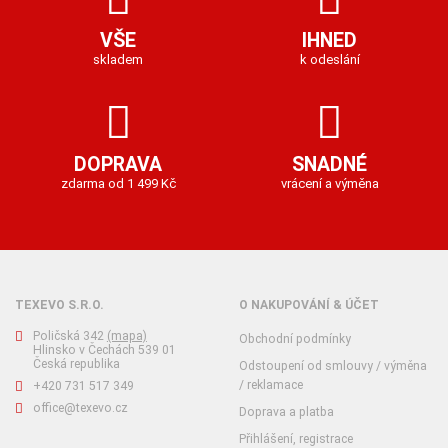
VŠE
IHNED
skladem
k odeslání
DOPRAVA
SNADNÉ
zdarma od 1 499 Kč
vrácení a výměna
TEXEVO S.R.O.
O NAKUPOVÁNÍ & ÚČET
Poličská 342
(mapa)
Obchodní podmínky
Hlinsko v Čechách 539 01
Česká republika
Odstoupení od smlouvy / výměna
/ reklamace
+420 731 517 349
office@texevo.cz
Doprava a platba
Přihlášení, registrace