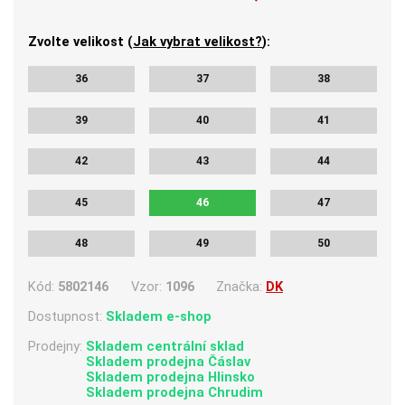
Zvolte velikost (
Jak vybrat velikost?
):
36
37
38
39
40
41
42
43
44
45
46
47
48
49
50
Kód:
5802146
Vzor:
1096
Značka:
DK
Dostupnost:
Skladem e-shop
Prodejny:
Skladem centrální sklad
Skladem
prodejna Čáslav
Skladem
prodejna Hlinsko
Skladem
prodejna Chrudim