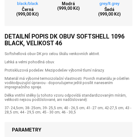
Modrá
(999,00 Kč)
Černá
Šedá
(999,00 Kč)
(999,00 Kč)
DETAILNÍ POPIS DK OBUV SOFTSHELL 1096
BLACK, VELIKOST 46
Softshellová obuv DK pro celou škálu venkovních aktivit.
Lehká a velmi pohodlná obuv.
Protiskluzová podešev. Mezipodešev výborně tlumí nárazy.
Materiál má výborné termoizolační vlastnosti. Povrch materiálu je ošetřen
voděodpuzující úpravou - doporučujeme ještě posílit nanesením
impregnačního spreje.
Délka vnitřní stélky (u tohoto vzoru odpovídá standardizovaným mírám,
velikosti nejsou podčíslované, ani nadčíslované):
37- 24,5cm; 38- 25cm; 39- 25,5 cm; 40 - 26,5 cm; 41- 27 cm; 42-27,5 cm; 43 -
28,5 cm; 44 - 29,5 cm; 45 - 30 cm; 46 - 30,5
PARAMETRY