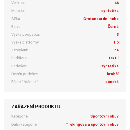
Velikost:
46
Materiál:
syntetika
Šířka:
G-standardní noha
Barva:
Černá
Výška podpatku:
3
Výška platformy:
1,5
Zateplení:
ne
Podšívka:
textil
Podešev:
syntetika
Dezén podešve:
hrubší
Pánská/dámská:
pánská
ZAŘAZENÍ PRODUKTU
Kategorie:
Sportovní obuv
Další kategorie:
Trekingová a sportovní obuv