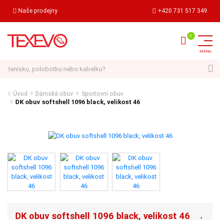
Naše prodejny
+420 731 517 349
Hledat
Úvod
Dámská obuv
Sportovní obuv
DK obuv softshell 1096 black, velikost 46
DK obuv softshell 1096 black, velikost 46