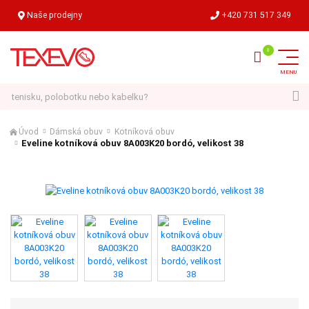
Naše prodejny
+420 731 517 349
Hledat
Úvod
Dámská obuv
Kotníková obuv
Eveline kotníková obuv 8A003K20 bordó, velikost 38