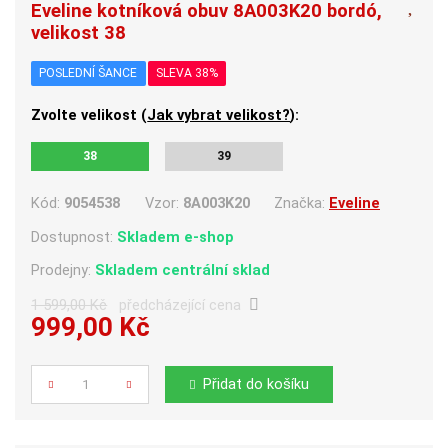
Eveline kotníková obuv 8A003K20 bordó,
velikost 38
POSLEDNÍ ŠANCE
SLEVA 38%
Zvolte velikost (
Jak vybrat velikost?
):
38
39
Kód:
9054538
Vzor:
8A003K20
Značka:
Eveline
Dostupnost:
Skladem e-shop
Prodejny:
Skladem centrální sklad
1 599,00 Kč
předcházející cena
999,00 Kč
Počet
Přidat do košíku