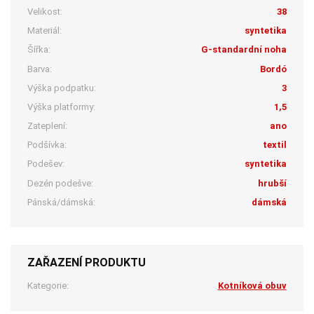
Velikost:
38
Materiál:
syntetika
Šířka:
G-standardní noha
Barva:
Bordó
Výška podpatku:
3
Výška platformy:
1,5
Zateplení:
ano
Podšívka:
textil
Podešev:
syntetika
Dezén podešve:
hrubší
Pánská/dámská:
dámská
ZAŘAZENÍ PRODUKTU
Kategorie:
Kotníková obuv