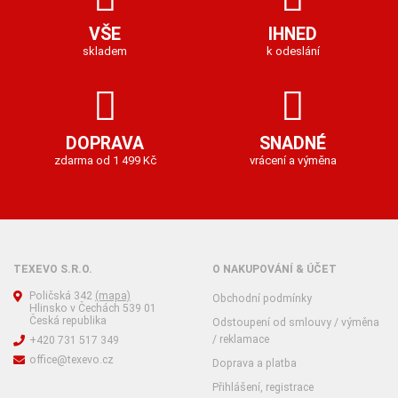
VŠE
IHNED
skladem
k odeslání
DOPRAVA
SNADNÉ
zdarma od 1 499 Kč
vrácení a výměna
TEXEVO S.R.O.
O NAKUPOVÁNÍ & ÚČET
Poličská 342
(mapa)
Obchodní podmínky
Hlinsko v Čechách 539 01
Česká republika
Odstoupení od smlouvy / výměna
/ reklamace
+420 731 517 349
office@texevo.cz
Doprava a platba
Přihlášení, registrace