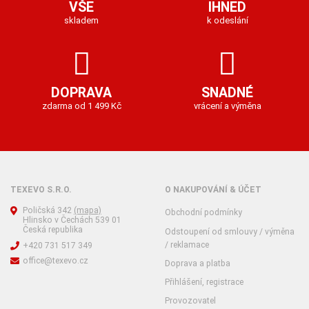
VŠE
IHNED
skladem
k odeslání
DOPRAVA
SNADNÉ
zdarma od 1 499 Kč
vrácení a výměna
TEXEVO S.R.O.
O NAKUPOVÁNÍ & ÚČET
Poličská 342
(mapa)
Obchodní podmínky
Hlinsko v Čechách 539 01
Česká republika
Odstoupení od smlouvy / výměna
/ reklamace
+420 731 517 349
office@texevo.cz
Doprava a platba
Přihlášení, registrace
Provozovatel