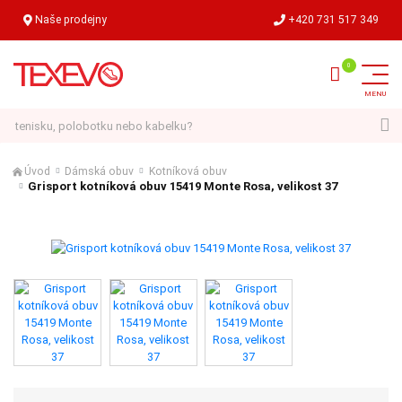
Naše prodejny
+420 731 517 349
Hledat
Úvod
Dámská obuv
Kotníková obuv
Grisport kotníková obuv 15419 Monte Rosa, velikost 37