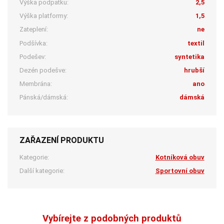
Výška podpatku:
2,5
Výška platformy:
1,5
Zateplení:
ne
Podšívka:
textil
Podešev:
syntetika
Dezén podešve:
hrubší
Membrána:
ano
Pánská/dámská:
dámská
ZAŘAZENÍ PRODUKTU
Kategorie:
Kotníková obuv
Další kategorie:
Sportovní obuv
Vybírejte z podobných produktů