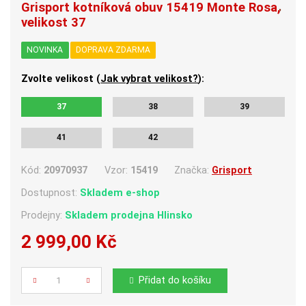
Grisport kotníková obuv 15419 Monte Rosa,
velikost 37
NOVINKA
DOPRAVA ZDARMA
Zvolte velikost (
Jak vybrat velikost?
):
37
38
39
41
42
Kód:
20970937
Vzor:
15419
Značka:
Grisport
Dostupnost:
Skladem e-shop
Prodejny:
Skladem
prodejna Hlinsko
2 999,00 Kč
Počet
Přidat do košíku