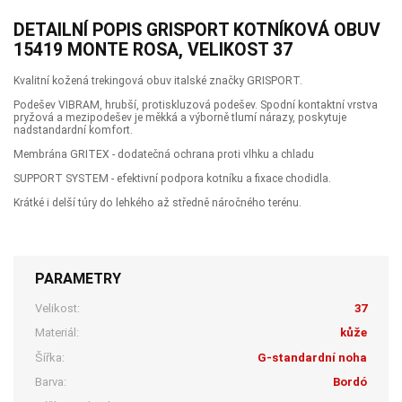
DETAILNÍ POPIS GRISPORT KOTNÍKOVÁ OBUV
15419 MONTE ROSA, VELIKOST 37
Kvalitní kožená trekingová obuv italské značky GRISPORT.
Podešev VIBRAM, hrubší, protiskluzová podešev. Spodní kontaktní vrstva
pryžová a mezipodešev je měkká a výborně tlumí nárazy, poskytuje
nadstandardní komfort.
Membrána GRITEX - dodatečná ochrana proti vlhku a chladu
SUPPORT SYSTEM - efektivní podpora kotníku a fixace chodidla.
Krátké i delší túry do lehkého až středně náročného terénu.
PARAMETRY
Velikost:
37
Materiál:
kůže
Šířka:
G-standardní noha
Barva:
Bordó