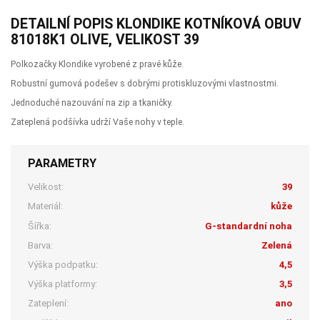
DETAILNÍ POPIS KLONDIKE KOTNÍKOVÁ OBUV
81018K1 OLIVE, VELIKOST 39
Polkozačky Klondike vyrobené z pravé kůže.
Robustní gumová podešev s dobrými protiskluzovými vlastnostmi.
Jednoduché nazouvání na zip a tkaničky.
Zateplená podšívka udrží Vaše nohy v teple.
PARAMETRY
Velikost:
39
Materiál:
kůže
Šířka:
G-standardní noha
Barva:
Zelená
Výška podpatku:
4,5
Výška platformy:
3,5
Zateplení:
ano