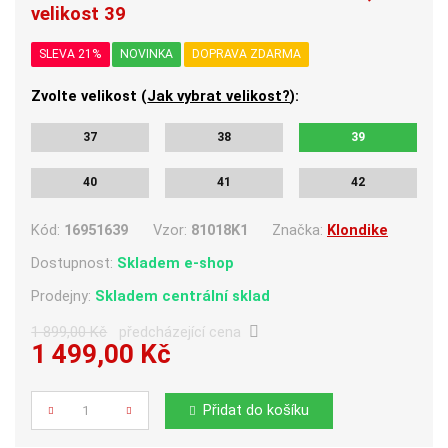
velikost 39
SLEVA 21%
NOVINKA
DOPRAVA ZDARMA
Zvolte velikost (
Jak vybrat velikost?
):
37
38
39
40
41
42
Kód:
16951639
Vzor:
81018K1
Značka:
Klondike
Dostupnost:
Skladem e-shop
Prodejny:
Skladem centrální sklad
1 899,00 Kč
předcházející cena
1 499,00 Kč
Počet
Přidat do košíku