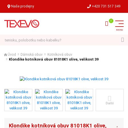
Naše prodejny
+420 731 517 349
Hledat
Úvod
Dámská obuv
Kotníková obuv
Klondike kotníková obuv 81018K1 olive, velikost 39
Další
Klondike kotníková obuv 81018K1 olive,