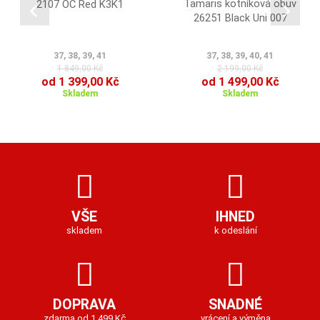
Tamaris kotníková obuv
2107 OC Red K3K1
26251 Black Uni 007
37, 38, 39, 41
37, 38, 39, 40, 41
1 849,00 Kč
2 199,00 Kč
od 1 399,00 Kč
od 1 499,00 Kč
Skladem
Skladem
VŠE
IHNED
skladem
k odeslání
DOPRAVA
SNADNÉ
zdarma od 1 499 Kč
vrácení a výměna