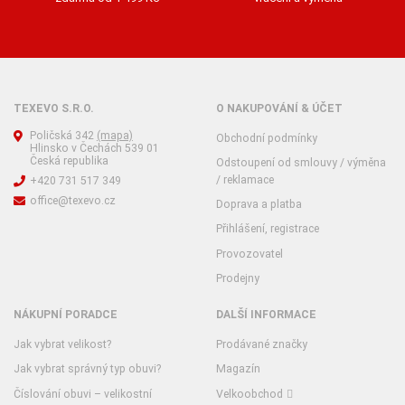
TEXEVO S.R.O.
O NAKUPOVÁNÍ & ÚČET
Poličská 342
(mapa)
Obchodní podmínky
Hlinsko v Čechách 539 01
Česká republika
Odstoupení od smlouvy / výměna
/ reklamace
+420 731 517 349
office@texevo.cz
Doprava a platba
Přihlášení, registrace
Provozovatel
Prodejny
NÁKUPNÍ PORADCE
DALŠÍ INFORMACE
Jak vybrat velikost?
Prodávané značky
Jak vybrat správný typ obuvi?
Magazín
Číslování obuvi – velikostní
Velkoobchod