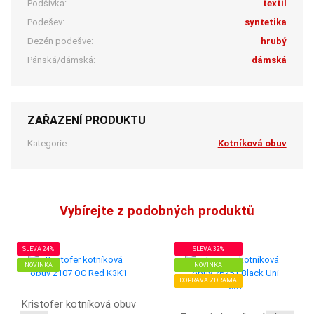
Podšívka:
textil
Podešev:
syntetika
Dezén podešve:
hrubý
Pánská/dámská:
dámská
ZAŘAZENÍ PRODUKTU
Kategorie:
Kotníková obuv
Vybírejte z podobných produktů
SLEVA 24%
SLEVA 32%
NOVINKA
NOVINKA
DOPRAVA ZDRAMA
Kristofer kotníková obuv