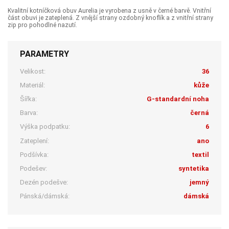
Kvalitní kotníčková obuv Aurelia je vyrobena z usně v černé barvě. Vnitřní
část obuvi je zateplená. Z vnější strany ozdobný knoflík a z vnitřní strany
zip pro pohodlné nazutí.
PARAMETRY
Velikost:
36
Materiál:
kůže
Šířka:
G-standardní noha
Barva:
černá
Výška podpatku:
6
Zateplení:
ano
Podšívka:
textil
Podešev:
syntetika
Dezén podešve:
jemný
Pánská/dámská:
dámská