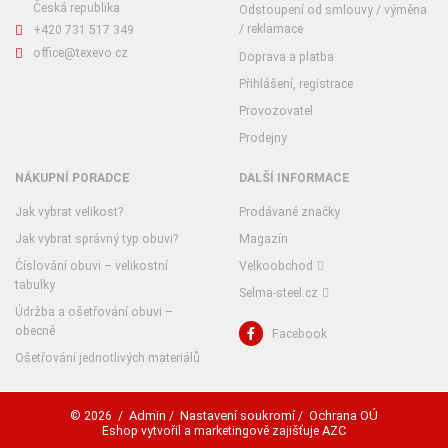
Česká republika
Odstoupení od smlouvy / výměna
/ reklamace
+420 731 517 349
office@texevo.cz
Doprava a platba
Přihlášení, registrace
Provozovatel
Prodejny
NÁKUPNÍ PORADCE
DALŠÍ INFORMACE
Jak vybrat velikost?
Prodávané značky
Jak vybrat správný typ obuvi?
Magazín
Číslování obuvi – velikostní
Velkoobchod
tabulky
Selma-steel.cz
Údržba a ošetřování obuvi –
obecně
Facebook
Ošetřování jednotlivých materiálů
Admin
Nastavení soukromí
Ochrana OÚ
© 2026
/
/
/
AZC
Eshop vytvořil a marketingově zajišťuje