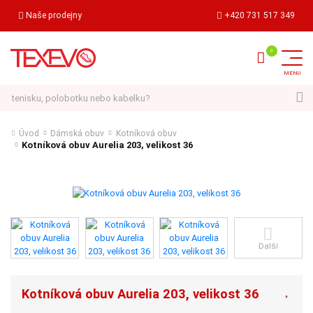
Naše prodejny
+420 731 517 349
Hledat
Úvod
Dámská obuv
Kotníková obuv
Kotníková obuv Aurelia 203, velikost 36
Další
Kotníková obuv Aurelia 203, velikost 36