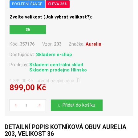
POSLEDNÍ ŠANCE
SLEVA 36%
Zvolte velikost (
Jak vybrat velikost?
):
36
Kód:
357176
Vzor:
203
Značka:
Aurelia
Dostupnost:
Skladem e-shop
Prodejny:
Skladem centrální sklad
Skladem
prodejna Hlinsko
1 399,00 Kč
předcházející cena
899,00 Kč
Počet
Přidat do košíku
DETAILNÍ POPIS KOTNÍKOVÁ OBUV AURELIA
203, VELIKOST 36