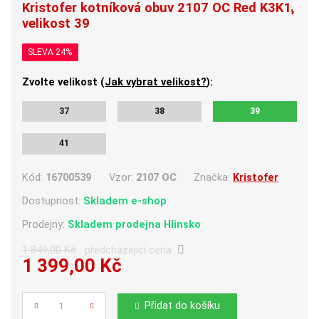
Kristofer kotníková obuv 2107 OC Red K3K1,
velikost 39
SLEVA 24%
Zvolte velikost (
Jak vybrat velikost?
):
37
38
39
41
Kód:
16700539
Vzor:
2107 OC
Značka:
Kristofer
Dostupnost:
Skladem e-shop
Prodejny:
Skladem
prodejna Hlinsko
1 849,00 Kč
předcházející cena
1 399,00 Kč
Počet
Přidat do košíku