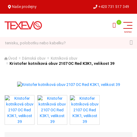
Naše prodejny
+420 731 517 349
Hledat
Úvod
Dámská obuv
Kotníková obuv
Kristofer kotníková obuv 2107 OC Red K3K1, velikost 39