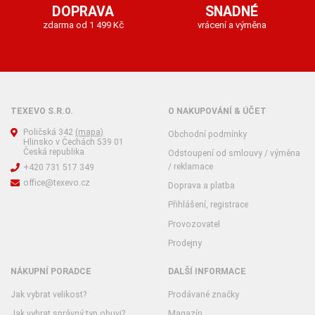
DOPRAVA
SNADNÉ
zdarma od 1 499 Kč
vrácení a výměna
TEXEVO S.R.O.
O NAKUPOVÁNÍ & ÚČET
Poličská 342
(mapa)
Obchodní podmínky
Hlinsko v Čechách 539 01
Česká republika
Odstoupení od smlouvy / výměna
/ reklamace
+420 731 517 349
office@texevo.cz
Doprava a platba
Přihlášení, registrace
Provozovatel
Prodejny
NÁKUPNÍ PORADCE
DALŠÍ INFORMACE
Jak vybrat velikost?
Prodávané značky
Jak vybrat správný typ obuvi?
Magazín