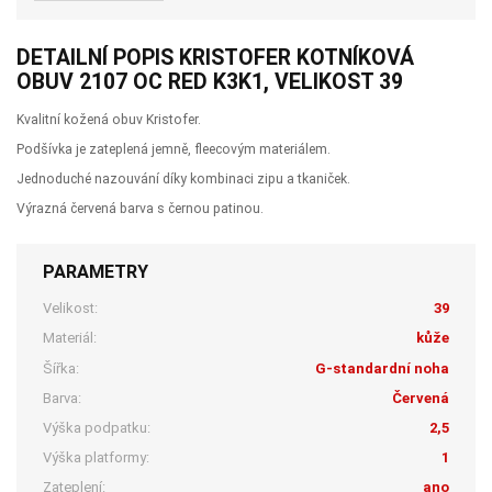
DETAILNÍ POPIS KRISTOFER KOTNÍKOVÁ
OBUV 2107 OC RED K3K1, VELIKOST 39
Kvalitní kožená obuv Kristofer.
Podšívka je zateplená jemně, fleecovým materiálem.
Jednoduché nazouvání díky kombinaci zipu a tkaniček.
Výrazná červená barva s černou patinou.
PARAMETRY
Velikost:
39
Materiál:
kůže
Šířka:
G-standardní noha
Barva:
Červená
Výška podpatku:
2,5
Výška platformy:
1
Zateplení:
ano