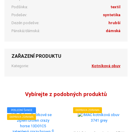
Podšívka:
textil
Podešev:
syntetika
Dezén podešve:
hrubší
Pánská/dámská:
dámská
ZAŘAZENÍ PRODUKTU
Kategorie:
Kotníková obuv
Vybírejte z podobných produktů
POSLEDNÍ ŠANCE
DOPRAVA ZDRAMA
DOPRAVA ZDRAMA