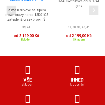
IMAC kotníková obuv 3741
grey
Selma 8 dírkové se zipem
brown crazy horse 13D01C5
zateplená crazy brown Š
39, 44
37, 38, 39, 40, 41
od 2 149,00 Kč
od 2 199,00 Kč
Skladem
Skladem
VŠE
IHNED
skladem
k odeslání