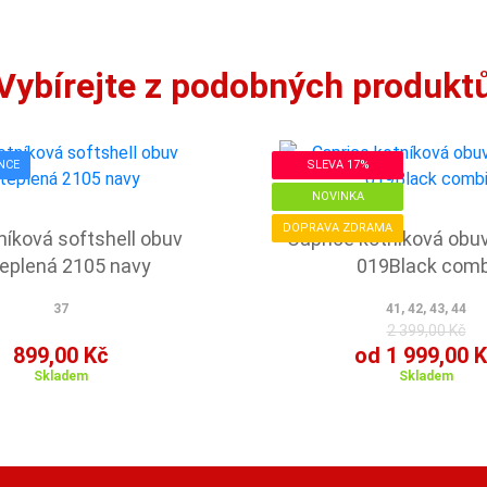
Vybírejte z podobných produkt
NCE
SLEVA 17%
NOVINKA
DOPRAVA ZDRAMA
níková softshell obuv
Caprice kotníková obu
eplená 2105 navy
019Black comb
37
41, 42, 43, 44
2 399,00 Kč
899,00 Kč
od 1 999,00 
Skladem
Skladem