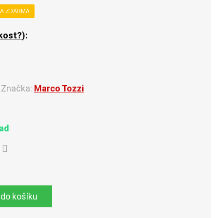
A ZDARMA
ikost?
):
Značka:
Marco Tozzi
lad
 do košíku