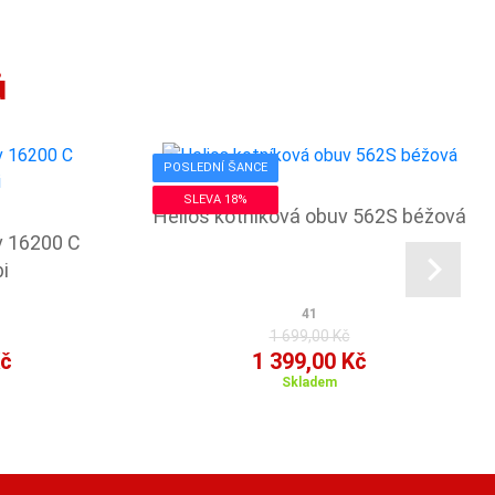
ů
POSLEDNÍ ŠANCE
SLEVA 18%
Helios kotníková obuv 562S béžová
v 16200 C
i
41
1 699,00 Kč
Kč
1 399,00 Kč
Skladem