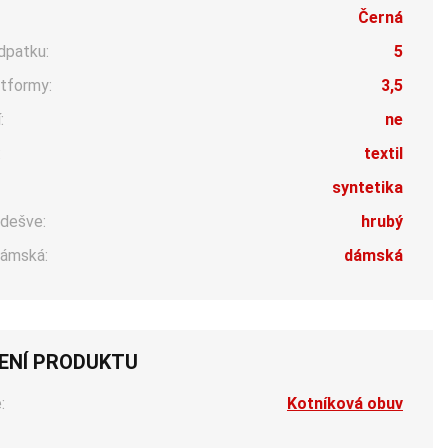
Černá
dpatku:
5
tformy:
3,5
:
ne
:
textil
syntetika
dešve:
hrubý
ámská:
dámská
ENÍ PRODUKTU
:
Kotníková obuv