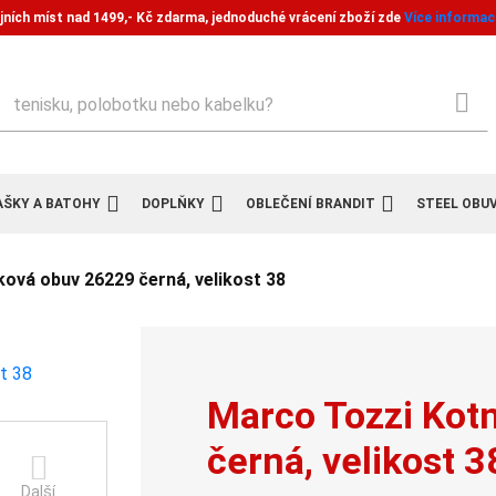
jních míst nad 1499,- Kč zdarma, jednoduché vrácení zboží zde
Více informac
ledat
AŠKY A BATOHY
DOPLŇKY
OBLEČENÍ BRANDIT
STEEL OBU
ová obuv 26229 černá, velikost 38
Marco Tozzi Kot
černá, velikost 3
Další