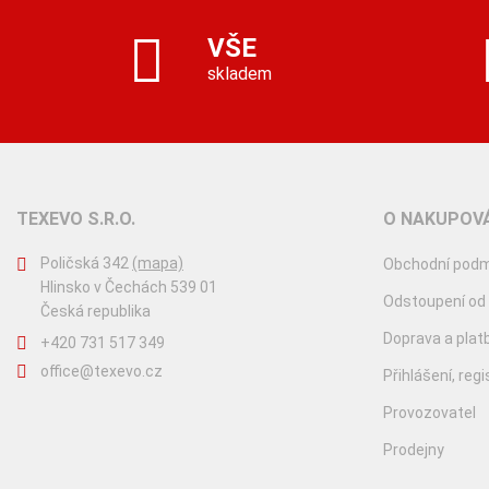
VŠE
skladem
TEXEVO S.R.O.
O NAKUPOVÁ
Poličská 342
(mapa)
Obchodní podm
Hlinsko v Čechách 539 01
Odstoupení od
Česká republika
Doprava a plat
+420 731 517 349
office@texevo.cz
Přihlášení, reg
Provozovatel
Prodejny