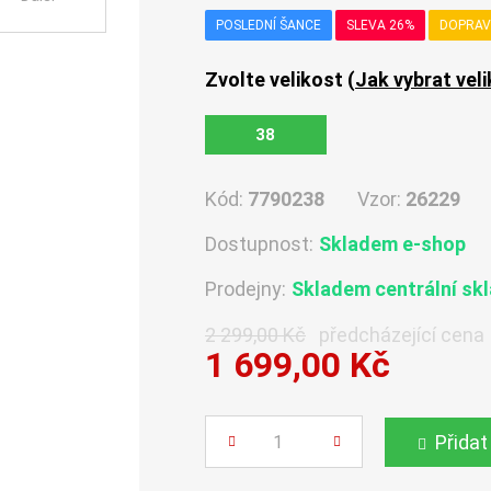
POSLEDNÍ ŠANCE
SLEVA 26%
DOPRAV
Zvolte velikost (
Jak vybrat vel
38
Kód:
7790238
Vzor:
26229
Dostupnost:
Skladem e-shop
Prodejny:
Skladem centrální sk
2 299,00 Kč
předcházející cena
1 699,00 Kč
Počet
Přidat