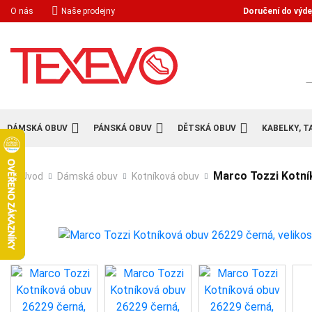
Doručení do výde
O nás
Naše prodejny
H
DÁMSKÁ OBUV
PÁNSKÁ OBUV
DĚTSKÁ OBUV
KABELKY, T
Marco Tozzi Kotník
Úvod
Dámská obuv
Kotníková obuv