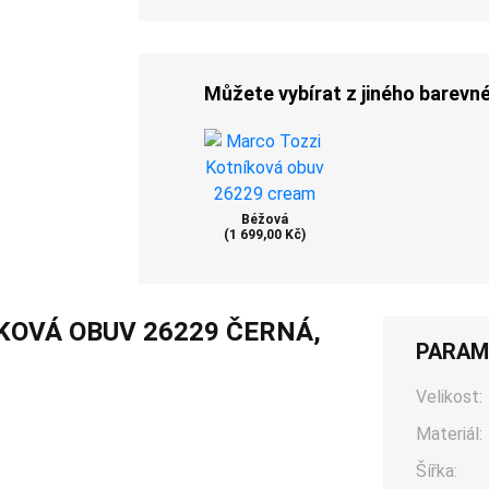
Můžete vybírat z jiného barevn
Béžová
(1 699,00 Kč)
KOVÁ OBUV 26229 ČERNÁ,
PARAM
Velikost:
Materiál:
Šířka: