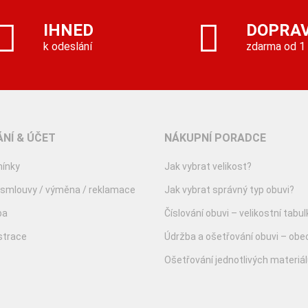
IHNED
DOPRA
k odeslání
zdarma od 1
NÍ & ÚČET
NÁKUPNÍ PORADCE
ínky
Jak vybrat velikost?
 smlouvy / výměna / reklamace
Jak vybrat správný typ obuvi?
ba
Číslování obuvi – velikostní tabul
istrace
Údržba a ošetřování obuvi – obe
Ošetřování jednotlivých materiá