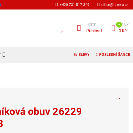
í
+420 731 517 349
office@texevo.cz
ÚČET
KOŠÍK
Přihlásit
0 Kč
V
SLEVY
POSLEDNÍ ŠANCE
níková obuv 26229
8