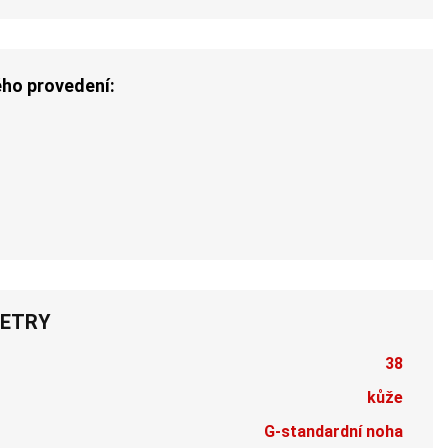
ého provedení:
ETRY
38
kůže
G-standardní noha