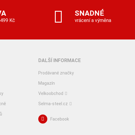
VA
SNADNÉ
 499 Kč
vrácení a výměna
DALŠÍ INFORMACE
Prodávané značky
Magazín
ky
Velkoobchod
cně
Selma-steel.cz
lů
Facebook