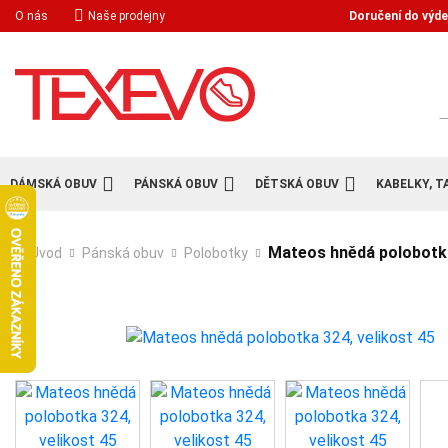
Doručení do výde
O nás
Naše prodejny
H
DÁMSKÁ OBUV
PÁNSKÁ OBUV
DĚTSKÁ OBUV
KABELKY, T
Mateos hnědá polobotka
Úvod
Pánská obuv
Polobotky