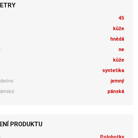
ETRY
45
kůže
hnědá
:
ne
:
kůže
syntetika
dešve:
jemný
ámská:
pánská
ENÍ PRODUKTU
:
Polobotky