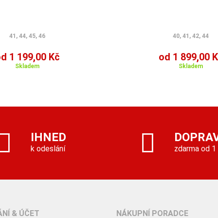
41, 44, 45, 46
40, 41, 42, 44
d 1 199,00 Kč
od 1 899,00 
Skladem
Skladem
IHNED
DOPRA
k odeslání
zdarma od 1
NÍ & ÚČET
NÁKUPNÍ PORADCE