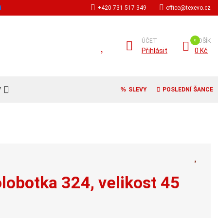
í
+420 731 517 349
office@texevo.cz
ÚČET
KOŠÍK
Přihlásit
0 Kč
V
SLEVY
POSLEDNÍ ŠANCE
obotka 324, velikost 45