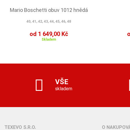
Mario Boschetti obuv 1012 hnědá
40, 41, 42, 43, 44, 45, 46, 48
od 1 649,00 Kč
o
Skladem
VŠE
skladem
TEXEVO S.R.O.
O NAKUPOVÁ