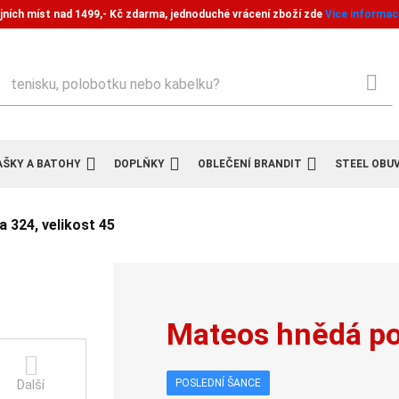
jních míst nad 1499,- Kč zdarma, jednoduché vrácení zboží zde
Více informac
ledat
AŠKY A BATOHY
DOPLŇKY
OBLEČENÍ BRANDIT
STEEL OBU
 324, velikost 45
Mateos hnědá pol
POSLEDNÍ ŠANCE
Další