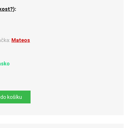
ikost?
):
ačka:
Mateos
nsko
 do košíku