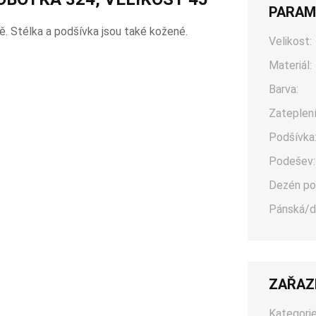
PARAM
ě. Stélka a podšívka jsou také kožené.
Velikost:
Materiál:
Barva:
Zateplení
Podšívka
Podešev:
Dezén po
Pánská/d
ZAŘAZ
Kategorie