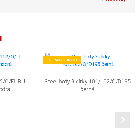
ů
DOPRAVA ZDRAMA
02/O/FL BLU
Steel boty 3 dírky 101/102/O/D195
odrá
černá