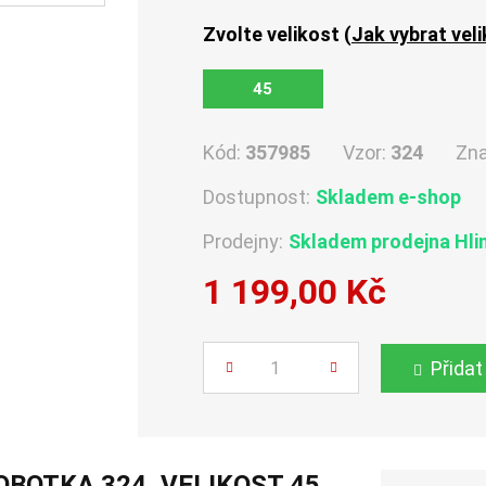
Zvolte velikost (
Jak vybrat vel
45
Kód:
357985
Vzor:
324
Zn
Dostupnost:
Skladem e-shop
Prodejny:
Skladem
prodejna Hli
1 199,00 Kč
Počet
Přidat
BOTKA 324, VELIKOST 45