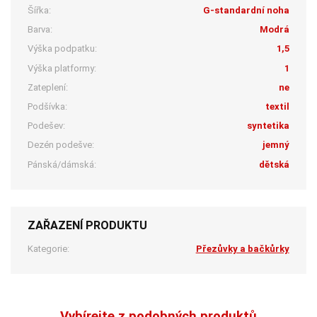
Šířka:
G-standardní noha
Barva:
Modrá
Výška podpatku:
1,5
Výška platformy:
1
Zateplení:
ne
Podšívka:
textil
Podešev:
syntetika
Dezén podešve:
jemný
Pánská/dámská:
dětská
ZAŘAZENÍ PRODUKTU
Kategorie:
Přezůvky a bačkůrky
Vybírejte z podobných produktů