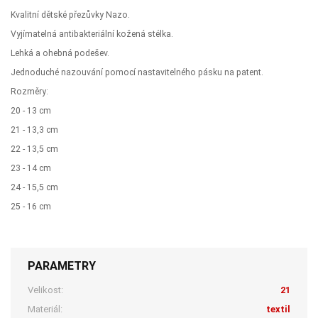
Kvalitní dětské přezůvky Nazo.
Vyjímatelná antibakteriální kožená stélka.
Lehká a ohebná podešev.
Jednoduché nazouvání pomocí nastavitelného pásku na patent.
Rozměry:
20 - 13 cm
21 - 13,3 cm
22 - 13,5 cm
23 - 14 cm
24 - 15,5 cm
25 - 16 cm
PARAMETRY
Velikost:
21
Materiál:
textil