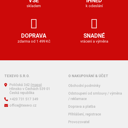
VŠE
IHNED
skladem
k odeslání
DOPRAVA
SNADNÉ
zdarma od 1 499 Kč
vrácení a výměna
TEXEVO S.R.O.
O NAKUPOVÁNÍ & ÚČET
Poličská 342
(mapa)
Obchodní podmínky
Hlinsko v Čechách 539 01
Česká republika
Odstoupení od smlouvy / výměna
/ reklamace
+420 731 517 349
office@texevo.cz
Doprava a platba
Přihlášení, registrace
Provozovatel