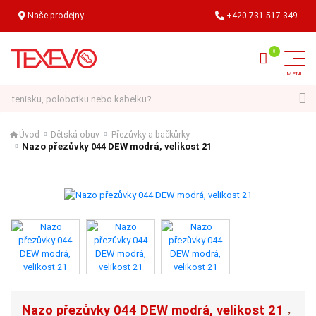
Naše prodejny
+420 731 517 349
Hledat
Úvod
Dětská obuv
Přezůvky a bačkůrky
Nazo přezůvky 044 DEW modrá, velikost 21
Nazo přezůvky 044 DEW modrá, velikost 21