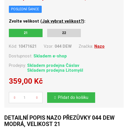
POSLEDNÍ ŠANCE
Zvolte velikost (
Jak vybrat velikost?
):
21
22
Kód:
10471621
Vzor:
044 DEW
Značka:
Nazo
Dostupnost:
Skladem e-shop
Prodejny:
Skladem
prodejna Čáslav
Skladem
prodejna Litomyšl
359,00 Kč
Počet
Přidat do košíku
DETAILNÍ POPIS NAZO PŘEZŮVKY 044 DEW
MODRÁ, VELIKOST 21