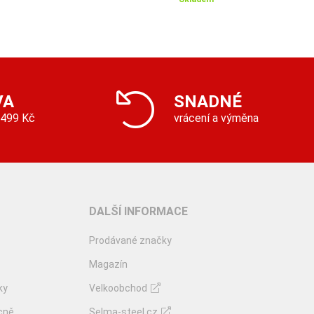
VA
SNADNÉ
 499 Kč
vrácení a výměna
DALŠÍ INFORMACE
Prodávané značky
Magazín
ky
Velkoobchod
cně
Selma-steel.cz