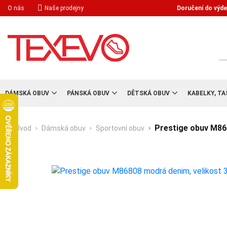
Doručení do výde
O nás
Naše prodejny
Hl
DÁMSKÁ OBUV
PÁNSKÁ OBUV
DĚTSKÁ OBUV
KABELKY, TA
Prestige obuv M86
Úvod
Dámská obuv
Sportovní obuv