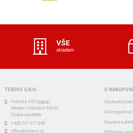
VŠE
skladem
TEXEVO S.R.O.
O NAKUPOVÁ
Poličská 342
(mapa)
Obchodní podm
Hlinsko v Čechách 539 01
Odstoupení od
Česká republika
Doprava a plat
+420 731 517 349
office@texevo.cz
Přihlášení, reg