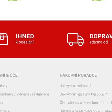
IHNED
DOPRA
k odeslání
zdarma od 1
NÍ & ÚČET
NÁKUPNÍ PORADCE
ínky
Jak vybrat velikost?
 smlouvy / výměna / reklamace
Jak vybrat správný typ obuvi?
ba
Číslování obuvi – velikostní tabul
istrace
Údržba a ošetřování obuvi – obe