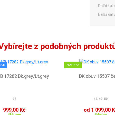
Další kat
Další kat
Vybírejte z podobných produkt
NCE
NOVINKA
B 17282 Dk.grey/Lt.grey
DK obuv 15507 č
37
48, 49, 50
999,00 Kč
od 1 099,00 
Skladem
Skladem