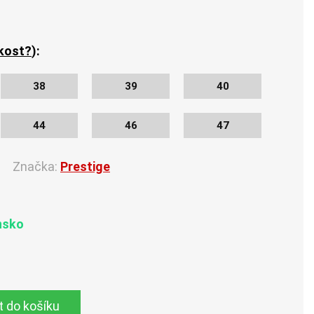
ikost?
):
38
39
40
44
46
47
Značka:
Prestige
nsko
t do košíku