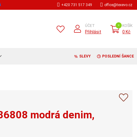
í
+420 731 517 349
office@texevo.cz
ÚČET
KOŠÍK
Přihlásit
0 Kč
SLEVY
POSLEDNÍ ŠANCE
86808 modrá denim,