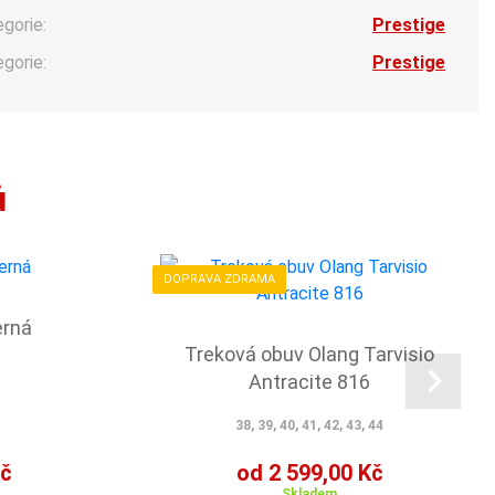
egorie:
Prestige
egorie:
Prestige
ů
DOPRAVA ZDRAMA
erná
Treková obuv Olang Tarvisio
Antracite 816
38, 39, 40, 41, 42, 43, 44
Kč
od 2 599,00 Kč
Skladem