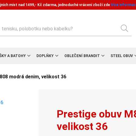
jních míst nad 1499,- Kč zdarma, jednoduché vrácení zboží zde
Více informac
edat
ŠKY A BATOHY
DOPLŇKY
OBLEČENÍ BRANDIT
STEEL OBUV
808 modrá denim, velikost 36
Prestige obuv M
velikost 36