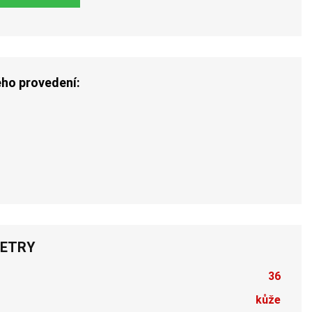
ého provedení:
ETRY
36
kůže