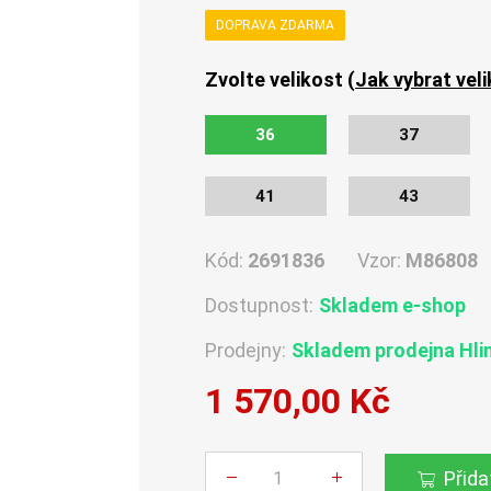
DOPRAVA ZDARMA
Zvolte velikost (
Jak vybrat vel
36
37
41
43
Kód:
2691836
Vzor:
M86808
Dostupnost:
Skladem e-shop
Prodejny:
Skladem
prodejna Hli
1 570,00 Kč
Počet
Přida