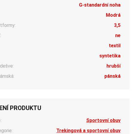
G-standardní noha
Modrá
tformy:
3,5
:
ne
:
textil
syntetika
dešve:
hrubší
ámská:
pánská
ENÍ PRODUKTU
:
Sportovní obuv
egorie:
Trekingová a sportovní obuv