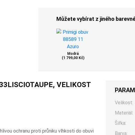
Můžete vybírat z jiného barevn
Modrá
(1 799,00 Kč)
 33LISCIOTAUPE, VELIKOST
PARAM
Velikost:
Materiál:
Šířka:
ou ochranu proti průniku vlhkosti do obuvi
Barva: