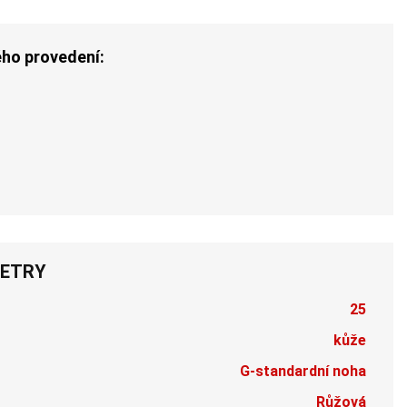
ého provedení:
ETRY
25
kůže
G-standardní noha
Růžová