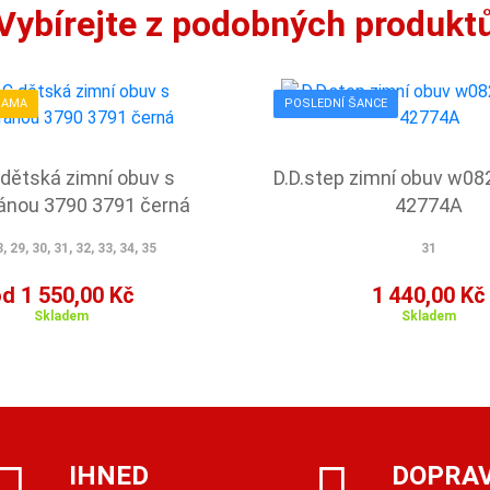
Vybírejte z podobných produkt
RAMA
POSLEDNÍ ŠANCE
dětská zimní obuv s
D.D.step zimní obuv w08
nou 3790 3791 černá
42774A
, 29, 30, 31, 32, 33, 34, 35
31
d 1 550,00 Kč
1 440,00 Kč
Skladem
Skladem
IHNED
DOPRA