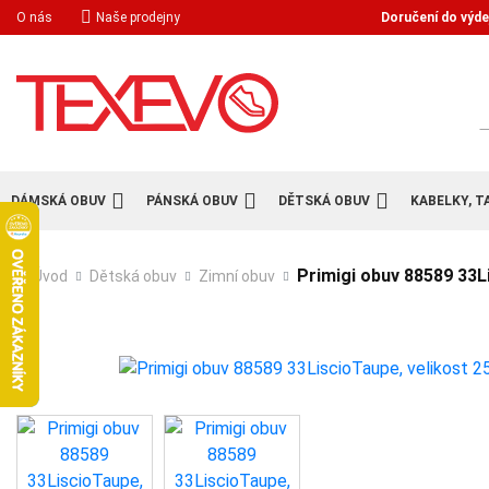
Doručení do výde
O nás
Naše prodejny
H
DÁMSKÁ OBUV
PÁNSKÁ OBUV
DĚTSKÁ OBUV
KABELKY, T
Primigi obuv 88589 33L
Úvod
Dětská obuv
Zimní obuv