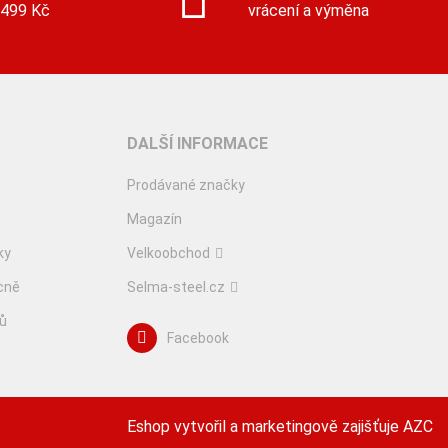
 499 Kč
vrácení a výměna
DALŠÍ INFORMACE
Prodávané značky
Magazín
ky
Velkoobchod
cně
Selma-steel.cz
lů
Facebook
Eshop vytvořil a marketingově zajišťuje
AZC