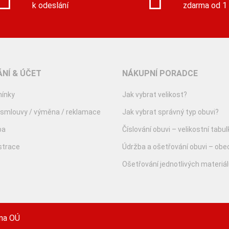
k odeslání
zdarma od 1
NÍ & ÚČET
NÁKUPNÍ PORADCE
ínky
Jak vybrat velikost?
 smlouvy / výměna / reklamace
Jak vybrat správný typ obuvi?
ba
Číslování obuvi – velikostní tabul
istrace
Údržba a ošetřování obuvi – obe
Ošetřování jednotlivých materiá
na OÚ