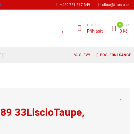
í
+420 731 517 349
office@texevo.cz
ÚČET
KOŠÍK
Přihlásit
0 Kč
V
SLEVY
POSLEDNÍ ŠANCE
589 33LiscioTaupe,