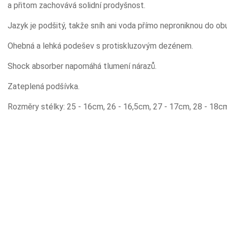
a přitom zachovává solidní prodyšnost.
Jazyk je podšitý, takže sníh ani voda přímo neproniknou do obu
Ohebná a lehká podešev s protiskluzovým dezénem.
Shock absorber napomáhá tlumení nárazů.
Zateplená podšívka.
Rozměry stélky: 25 - 16cm, 26 - 16,5cm, 27 - 17cm, 28 - 18c