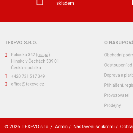
skladem
TEXEVO S.R.O.
O NAKUPOVÁ
Poličská 342
(mapa)
Obchodní podm
Hlinsko v Čechách 539 01
Odstoupení od
Česká republika
Doprava a plat
+420 731 517 349
office@texevo.cz
Přihlášení, reg
Provozovatel
Prodejny
© 2026
TEXEVO s.r.o.
/
Admin
/
Nastavení soukromí
/
Ochra