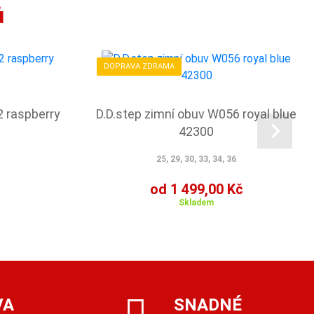
ů
DOPRAVA ZDRAMA
2 raspberry
D.D.step zimní obuv W056 royal blue
42300
25, 29, 30, 33, 34, 36
od 1 499,00 Kč
Skladem
VA
SNADNÉ