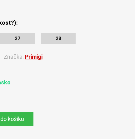
ikost?
):
27
28
Značka:
Primigi
nsko
 do košíku