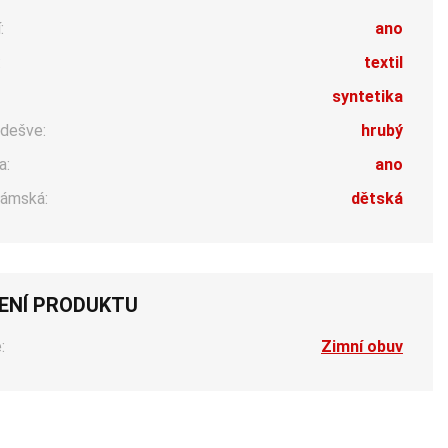
:
ano
:
textil
syntetika
dešve:
hrubý
a:
ano
ámská:
dětská
ENÍ PRODUKTU
:
Zimní obuv