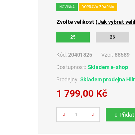
NOVINKA
DOPRAVA ZDARMA
Zvolte velikost (
Jak vybrat vel
25
26
Kód:
20401825
Vzor:
88589
Dostupnost:
Skladem e-shop
Prodejny:
Skladem
prodejna Hli
1 799,00 Kč
Počet
Přidat