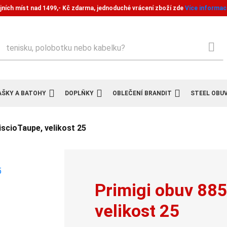
jních míst nad 1499,- Kč zdarma, jednoduché vrácení zboží zde
Více informac
ledat
AŠKY A BATOHY
DOPLŇKY
OBLEČENÍ BRANDIT
STEEL OBU
iscioTaupe, velikost 25
Primigi obuv 88
velikost 25