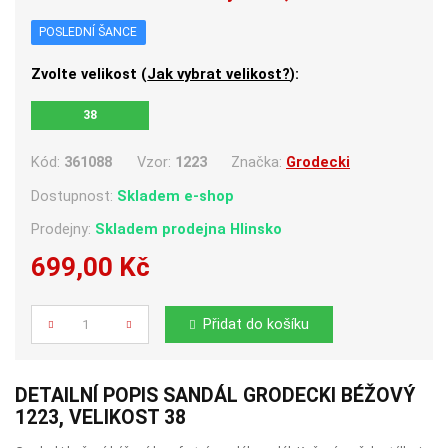
POSLEDNÍ ŠANCE
Zvolte velikost (
Jak vybrat velikost?
):
38
Kód:
361088
Vzor:
1223
Značka:
Grodecki
Dostupnost:
Skladem e-shop
Prodejny:
Skladem
prodejna Hlinsko
699,00 Kč
Počet
Přidat do košíku
DETAILNÍ POPIS SANDÁL GRODECKI BÉŽOVÝ
1223, VELIKOST 38