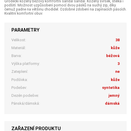
Grodecki kožený béžový komfortní sandál sandál. Kožený svršek, stélka i
podšití. Možnost uzpůsobení pomocí dvou pásků na suchý zip, díky
čemuž padne na většinu chodidel. Ozdobné zdobení na zapínacích páscích.
Kvalitní komfortní obuv.
PARAMETRY
Velikost:
38
Materiál:
kůže
Barva:
béžová
Výška platformy:
3
Zateplení:
ne
Podšívka:
kůže
Podešev:
syntetika
Dezén podešve:
jemný
Pánská/dámská:
dámská
ZAŘAZENÍ PRODUKTU