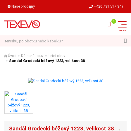
Naše prodejny
+420 731 517 349
Hledat
Úvod
Dámská obuv
Letní obuv
Sandál Grodecki béžový 1223, velikost 38
Sandál Grodecki béžový 1223, velikost 38