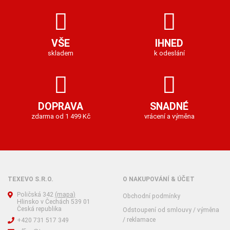
VŠE
IHNED
skladem
k odeslání
DOPRAVA
SNADNÉ
zdarma od 1 499 Kč
vrácení a výměna
TEXEVO S.R.O.
O NAKUPOVÁNÍ & ÚČET
Poličská 342
(mapa)
Obchodní podmínky
Hlinsko v Čechách 539 01
Česká republika
Odstoupení od smlouvy / výměna
/ reklamace
+420 731 517 349