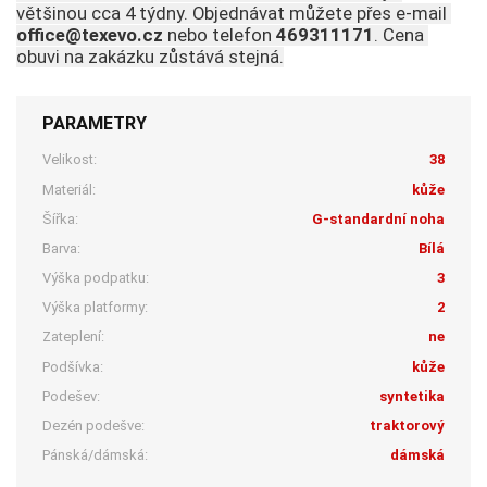
většinou cca 4 týdny. Objednávat můžete přes e-mail 
office@texevo.cz 
nebo telefon
 469311171
. Cena 
obuvi na zakázku zůstává stejná.
PARAMETRY
Velikost:
38
Materiál:
kůže
Šířka:
G-standardní noha
Barva:
Bílá
Výška podpatku:
3
Výška platformy:
2
Zateplení:
ne
Podšívka:
kůže
Podešev:
syntetika
Dezén podešve:
traktorový
Pánská/dámská:
dámská