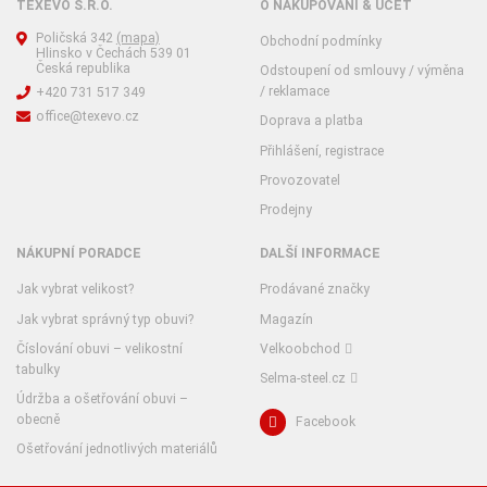
TEXEVO S.R.O.
O NAKUPOVÁNÍ & ÚČET
Poličská 342
(mapa)
Obchodní podmínky
Hlinsko v Čechách 539 01
Česká republika
Odstoupení od smlouvy / výměna
/ reklamace
+420 731 517 349
office@texevo.cz
Doprava a platba
Přihlášení, registrace
Provozovatel
Prodejny
NÁKUPNÍ PORADCE
DALŠÍ INFORMACE
Jak vybrat velikost?
Prodávané značky
Jak vybrat správný typ obuvi?
Magazín
Číslování obuvi – velikostní
Velkoobchod
tabulky
Selma-steel.cz
Údržba a ošetřování obuvi –
obecně
Facebook
Ošetřování jednotlivých materiálů