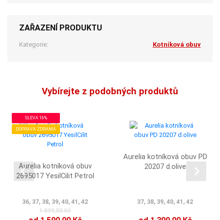
ZAŘAZENÍ PRODUKTU
Kategorie:
Kotníková obuv
Vybírejte z podobných produktů
SLEVA 16%
DOPRAVA ZDRAMA
Aurelia kotníková obuv PD
Aurelia kotníková obuv
20207 d.olive
2695017 YesilCilit Petrol
36, 37, 38, 39, 40, 41, 42
37, 38, 39, 40, 41, 42
1 899,00 Kč