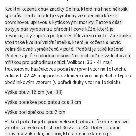
Kvalitní kožená obuv značky Selma, která má hned několik 
specifik. Tento model je vyrobený ze speciální kůže s 
povrchovou úpravou s kytičkovými motivy. Patová část 
boty je pak vyrobena z přírodní lícové kůže, která je 
pevnější, aby zajistila podporu v důležitém místě. Za zmínku 
stojí také kvalitní vnitřní stélka, která je kožená a navíc 
velmi šikovně vyměkčená v patě. Podšití je také kožené. 
Podešev je flexibilní kaučuková "air cushion" se vzduchovou 
mřížkou pro pohodlnou chůzi. 
Velikosti 36 - 41 mají 
traktorovou kaučukovou podešev (první vzor na fotkách), 
velikosti 42-45 mají podešev kaučukovou anglického typu s 
obdélníkovým vzorem (v pořadí druhý vzor na fotkách).
Výška obuvi 16 cm (vel. 38)
Výška podešve pod patou cca 3 cm
Výška pod špičkou cca 2 cm
Pokud potřebujete jinou velikost, obuv můžeme nechat 
vyrobit ve velikostech od 36 až do 45. Doba dodání 
obuvi na zakázku, či obuv, která není skladem je 