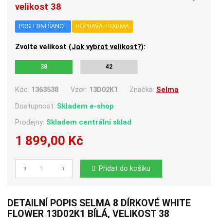
velikost 38
POSLEDNÍ ŠANCE
DOPRAVA ZDARMA
Zvolte velikost (
Jak vybrat velikost?
):
38
42
Kód:
1363538
Vzor:
13D02K1
Značka:
Selma
Dostupnost:
Skladem e-shop
Prodejny:
Skladem centrální sklad
1 899,00 Kč
Počet
Přidat do košíku
DETAILNÍ POPIS SELMA 8 DÍRKOVÉ WHITE
FLOWER 13D02K1 BÍLÁ, VELIKOST 38