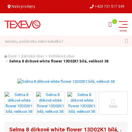
Naše prodejny
+420 731 517 349
Hledat
Úvod
Dámská obuv
Kotníková obuv
Selma 8 dírkové white flower 13D02K1 bílá, velikost 38
Další
Selma 8 dírkové white flower 13D02K1 bílá,