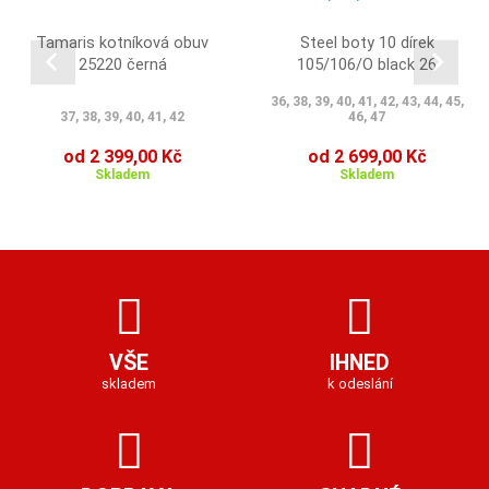
Tamaris kotníková obuv
Steel boty 10 dírek
25220 černá
105/106/O black 26
36, 38, 39, 40, 41, 42, 43, 44, 45,
37, 38, 39, 40, 41, 42
46, 47
od 2 399,00 Kč
od 2 699,00 Kč
Skladem
Skladem
VŠE
IHNED
skladem
k odeslání