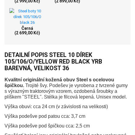
(2 999,00 Kč)
(2 899,00 Kč)
Černá
(2 699,00 Kč)
DETAILNÍ POPIS STEEL 10 DÍREK
105/106/O/YELLOW RED BLACK YRB
BAREVNÁ, VELIKOST 36
Kvalitní originální kožená obuv Steel s ocelovou
špičkou.
Trojité švy. Podešev je vyrobena z tvrzené gumy
s výrazným traktorovým vzorem, ozdobená šroubky a
plíškem "STEEL". Stélka je filcová lepená. Unisex model.
Výška obuvi: cca 24 cm (v závislosti na velikosti)
Výška podešve pod patou cca: 3,7 cm
Výška podešve pod špičkou cca: 2,5 cm