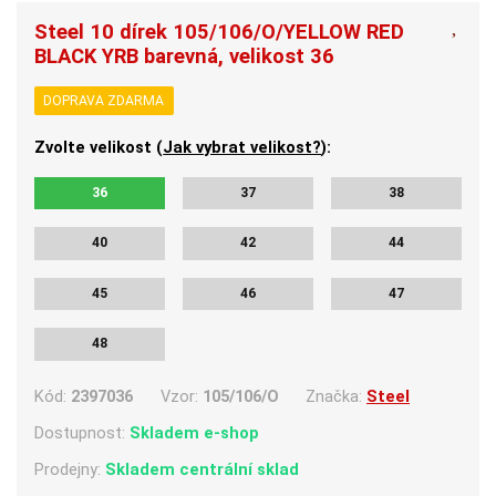
Steel 10 dírek 105/106/O/YELLOW RED
BLACK YRB barevná, velikost 36
DOPRAVA ZDARMA
Zvolte velikost (
Jak vybrat velikost?
):
36
37
38
40
42
44
45
46
47
48
Kód:
2397036
Vzor:
105/106/O
Značka:
Steel
Dostupnost:
Skladem e-shop
Prodejny:
Skladem centrální sklad