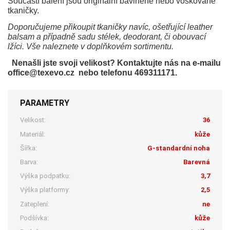
Součástí balení jsou originální bavlněné nebo voskované
tkaničky.
Doporučujeme přikoupit tkaničky navíc, ošetřující leather
balsam a případně sadu stélek, deodorant, či obouvací
lžíci. Vše naleznete v doplňkovém sortimentu.
Nenašli jste svoji velikost? Kontaktujte nás na e-mailu
office@texevo.cz nebo telefonu 469311171.
PARAMETRY
Velikost:
36
Materiál:
kůže
Šířka:
G-standardní noha
Barva:
Barevná
Výška podpatku:
3,7
Výška platformy:
2,5
Zateplení:
ne
Podšívka:
kůže