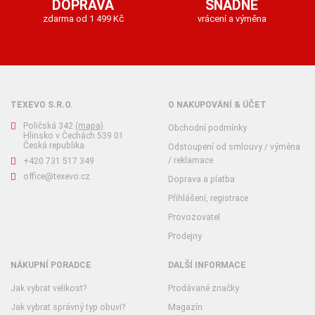
DOPRAVA
SNADNÉ
zdarma od 1 499 Kč
vrácení a výměna
TEXEVO S.R.O.
O NAKUPOVÁNÍ & ÚČET
Poličská 342
(mapa)
Obchodní podmínky
Hlinsko v Čechách 539 01
Česká republika
Odstoupení od smlouvy / výměna
/ reklamace
+420 731 517 349
office@texevo.cz
Doprava a platba
Přihlášení, registrace
Provozovatel
Prodejny
NÁKUPNÍ PORADCE
DALŠÍ INFORMACE
Jak vybrat velikost?
Prodávané značky
Jak vybrat správný typ obuvi?
Magazín