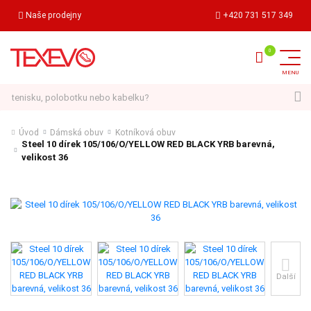
Naše prodejny
+420 731 517 349
Hledat
Úvod
Dámská obuv
Kotníková obuv
Steel 10 dírek 105/106/O/YELLOW RED BLACK YRB barevná,
velikost 36
Další