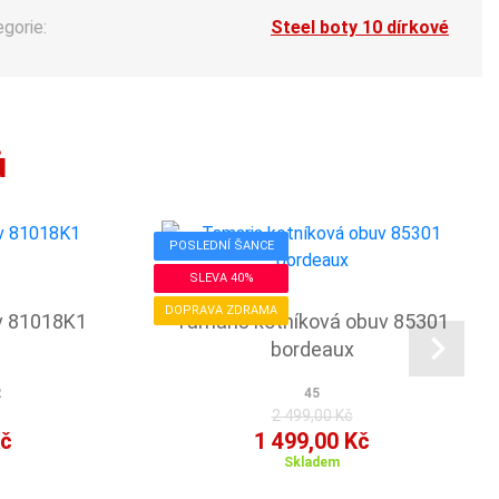
egorie:
Steel boty 10 dírkové
ů
POSLEDNÍ ŠANCE
SLEVA 40%
DOPRAVA ZDRAMA
uv 81018K1
Tamaris kotníková obuv 85301
bordeaux
2
45
2 499,00 Kč
Kč
1 499,00 Kč
Skladem