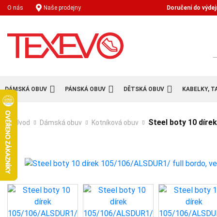
Doručení do výdej
O nás
Naše prodejny
H
DÁMSKÁ OBUV
PÁNSKÁ OBUV
DĚTSKÁ OBUV
KABELKY, T
Steel boty 10 díre
Úvod
Dámská obuv
Kotníková obuv