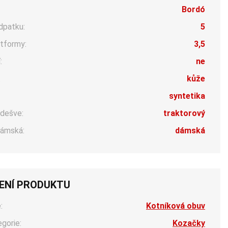
Bordó
dpatku:
5
tformy:
3,5
:
ne
:
kůže
syntetika
dešve:
traktorový
ámská:
dámská
ENÍ PRODUKTU
:
Kotníková obuv
egorie:
Kozačky