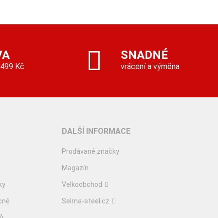
VA
SNADNÉ
 499 Kč
vrácení a výměna
DALŠÍ INFORMACE
Prodávané značky
Magazín
ky
Velkoobchod
cně
Selma-steel.cz
lů