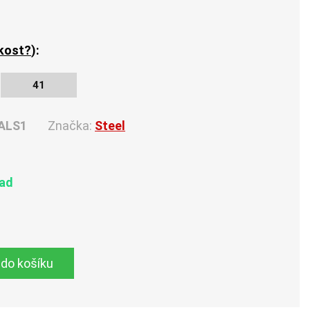
ikost?
):
41
ALS1
Značka:
Steel
lad
 do košíku