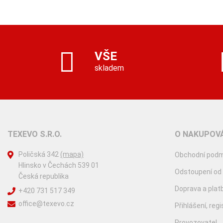
VŠE
skladem
TEXEVO S.R.O.
O NAKUPOVÁ
Poličská 342
(mapa)
Obchodní podm
Hlinsko v Čechách 539 01
Odstoupení od
Česká republika
Doprava a plat
+420 731 517 349
office@texevo.cz
Přihlášení, reg
Provozovatel