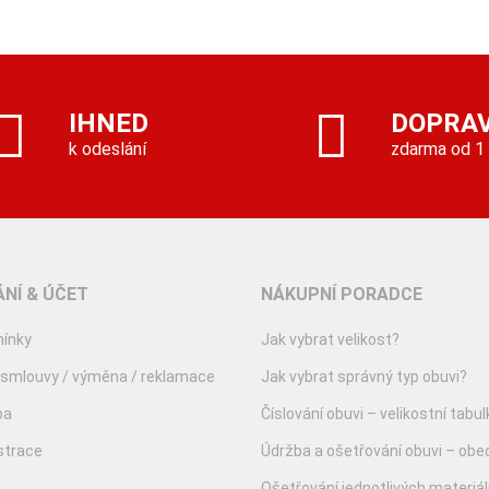
IHNED
DOPRA
k odeslání
zdarma od 1
NÍ & ÚČET
NÁKUPNÍ PORADCE
ínky
Jak vybrat velikost?
 smlouvy / výměna / reklamace
Jak vybrat správný typ obuvi?
ba
Číslování obuvi – velikostní tabul
istrace
Údržba a ošetřování obuvi – obe
Ošetřování jednotlivých materiá