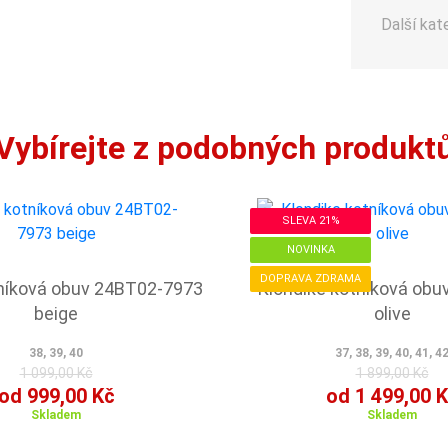
Další kat
Vybírejte z podobných produkt
SLEVA 21%
NOVINKA
DOPRAVA ZDRAMA
níková obuv 24BT02-7973
Klondike kotníková ob
beige
olive
38, 39, 40
37, 38, 39, 40, 41, 4
1 099,00 Kč
1 899,00 Kč
od 999,00 Kč
od 1 499,00 
Skladem
Skladem