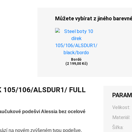
Můžete vybírat z jiného barevn
Bordó
(2 199,00 Kč)
K 105/106/ALSDUR1/ FULL
PARAM
Velikost:
kaučukové podešvi Alessia bez ocelové
Materiál:
Šířka:
ichází na novém zvýšeném typu podešve.