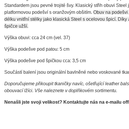
Standardem jsou pevné trojité švy. Klasický střih obuvi Ste
platformovou podešví s oranžovým obšitím.
Obuv na podešvi
délku vnitřní stélky jako klasická Steel s ocelovou špicí. Dík
špičce užší.
Výška obuvi: cca 24 cm (vel. 37)
Výška podešve pod patou: 5 cm
Výška podešve pod špičkou cca: 3,5 cm
Součástí balení jsou originální bavlněné nebo voskované tka
Doporučujeme přikoupit tkaničky navíc, ošetřující leather bal
obouvací lžíci. Vše naleznete v doplňkovém sortimentu.
Nenašli jste svoji velikost? Kontaktujte nás na e-mailu 