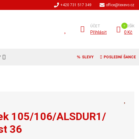
+420 731 517 349
office@texevo.cz
ÚČET
KOŠÍK
Přihlásit
0 Kč
V
SLEVY
POSLEDNÍ ŠANCE
írek 105/106/ALSDUR1/
st 36