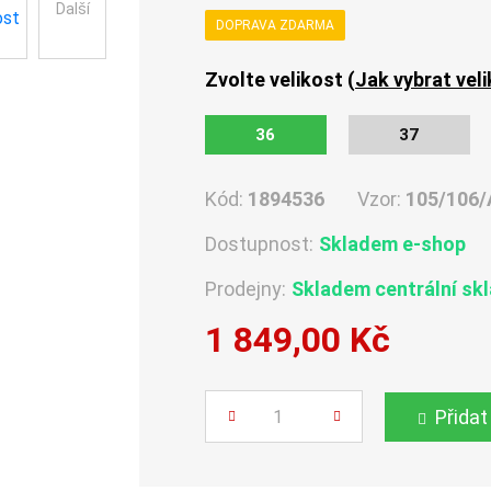
Další
DOPRAVA ZDARMA
Zvolte velikost (
Jak vybrat vel
36
37
Kód:
1894536
Vzor:
105/106/
Dostupnost:
Skladem e-shop
Prodejny:
Skladem centrální sk
1 849,00 Kč
Počet
Přidat