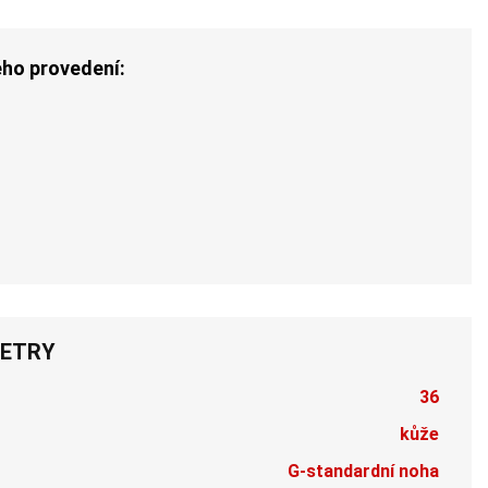
ého provedení:
ETRY
36
kůže
G-standardní noha