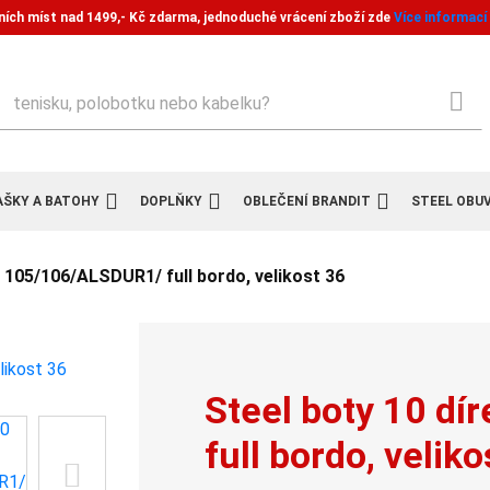
ních míst nad 1499,- Kč zdarma, jednoduché vrácení zboží zde
Více informací
ledat
AŠKY A BATOHY
DOPLŇKY
OBLEČENÍ BRANDIT
STEEL OBU
k 105/106/ALSDUR1/ full bordo, velikost 36
Steel boty 10 d
full bordo, veliko