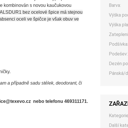
Barva:
el je kombinován s novou kaučukovou
 ALSDUR1 bez ocelové špice má stejnou
Výška po
y absenci oceli ve špičce je však obuv ve
Výška pla
Zateplení
Podšívka
Podešev:
Dezén po
ničky.
Pánská/d
sam a případně sadu stélek, deodorant, či
office@texevo.cz nebo telefonu 469311171.
ZAŘAZ
Kategorie
Další kat