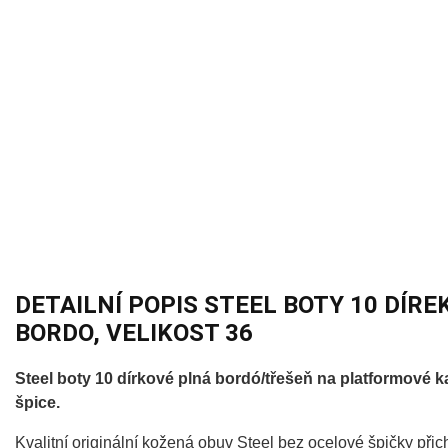
DETAILNÍ POPIS STEEL BOTY 10 DÍRE
BORDO, VELIKOST 36
Steel boty 10 dírkové plná bordó/třešeň na platformové 
špice.
Kvalitní originální kožená obuv Steel bez ocelové špičky př