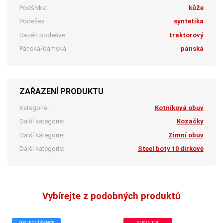
Podšívka:
kůže
Podešev:
syntetika
Dezén podešve:
traktorový
Pánská/dámská:
pánská
ZAŘAZENÍ PRODUKTU
Kategorie:
Kotníková obuv
Další kategorie:
Kozačky
Další kategorie:
Zimní obuv
Další kategorie:
Steel boty 10 dírkové
Vybírejte z podobných produktů