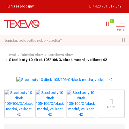
Naše prodejny
+420 731 517 349
Hledat
Úvod
Dámská obuv
Kotníková obuv
Steel boty 10 dírek 105/106/O/black modrá, velikost 42
Další