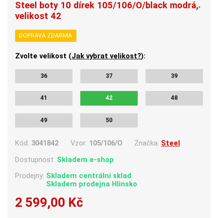
Steel boty 10 dírek 105/106/O/black modrá,
velikost 42
DOPRAVA ZDARMA
Zvolte velikost (
Jak vybrat velikost?
):
36
37
39
41
42
48
49
50
Kód:
3041842
Vzor:
105/106/O
Značka:
Steel
Dostupnost:
Skladem e-shop
Prodejny:
Skladem centrální sklad
Skladem
prodejna Hlinsko
2 599,00 Kč