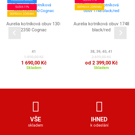
POSLEDNÍ ŠANCE
SLEVA 11%
SLEVA 11%
DOPRAVA ZDRAMA
DOPRAVA ZDRAMA
Aurelia kotníková obuv 130-
Aurelia kotníková obuv 1748
2350 Cognac
black/red
41
38, 39, 40, 41
1 890,00 Kč
2 699,00 Kč
1 690,00 Kč
od 2 399,00 Kč
Skladem
Skladem
VŠE
IHNED
skladem
k odeslání