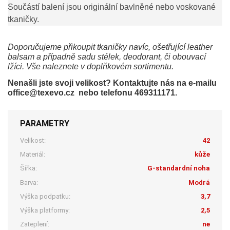
Součástí balení jsou originální bavlněné nebo voskované
tkaničky.
Doporučujeme přikoupit tkaničky navíc, ošetřující leather
balsam a případně sadu stélek, deodorant, či obouvací
lžíci. Vše naleznete v doplňkovém sortimentu.
Nenašli jste svoji velikost? Kontaktujte nás na e-mailu
office@texevo.cz nebo telefonu 469311171.
PARAMETRY
Velikost:
42
Materiál:
kůže
Šířka:
G-standardní noha
Barva:
Modrá
Výška podpatku:
3,7
Výška platformy:
2,5
Zateplení:
ne