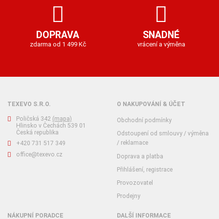
DOPRAVA
SNADNÉ
zdarma od 1 499 Kč
vrácení a výměna
TEXEVO S.R.O.
O NAKUPOVÁNÍ & ÚČET
Poličská 342
(mapa)
Obchodní podmínky
Hlinsko v Čechách 539 01
Česká republika
Odstoupení od smlouvy / výměna
/ reklamace
+420 731 517 349
office@texevo.cz
Doprava a platba
Přihlášení, registrace
Provozovatel
Prodejny
NÁKUPNÍ PORADCE
DALŠÍ INFORMACE